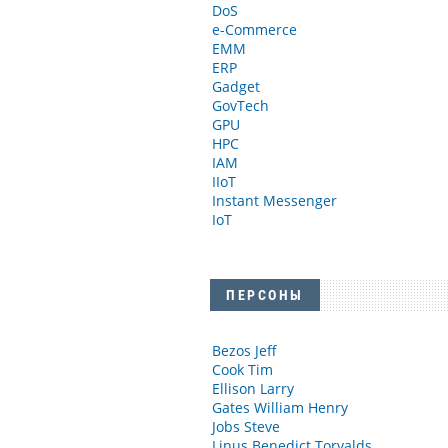
DoS
e-Commerce
EMM
ERP
Gadget
GovTech
GPU
HPC
IAM
IIoT
Instant Messenger
IoT
ПЕРСОНЫ
Bezos Jeff
Cook Tim
Ellison Larry
Gates William Henry
Jobs Steve
Linus Benedict Torvalds