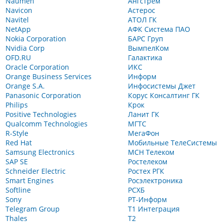
Naumen
Ангстрем
Navicon
Астерос
Navitel
АТОЛ ГК
NetApp
АФК Система ПАО
Nokia Corporation
БАРС Груп
Nvidia Corp
ВымпелКом
OFD.RU
Галактика
Oracle Corporation
ИКС
Orange Business Services
Информ
Orange S.A.
Инфосистемы Джет
Panasonic Corporation
Корус Консалтинг ГК
Philips
Крок
Positive Technologies
Ланит ГК
Qualcomm Technologies
МГТС
R-Style
МегаФон
Red Hat
Мобильные ТелеСистемы
Samsung Electronics
МСН Телеком
SAP SE
Ростелеком
Schneider Electric
Ростех РГК
Smart Engines
Росэлектроника
Softline
РСХБ
Sony
РТ-Информ
Telegram Group
Т1 Интеграция
Thales
Т2