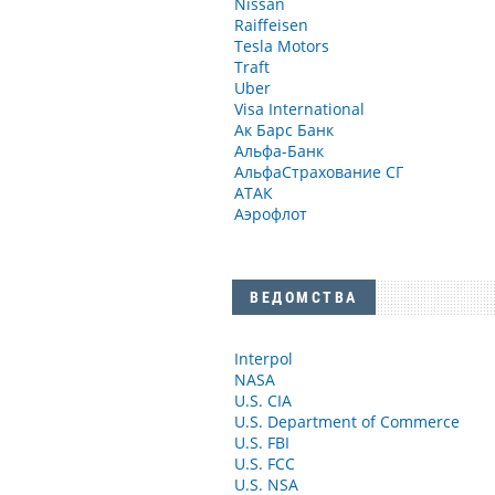
Nissan
Raiffeisen
Tesla Motors
Traft
Uber
Visa International
Ак Барс Банк
Альфа-Банк
АльфаСтрахование СГ
АТАК
Аэрофлот
ВЕДОМСТВА
Interpol
NASA
U.S. CIA
U.S. Department of Commerce
U.S. FBI
U.S. FCC
U.S. NSA