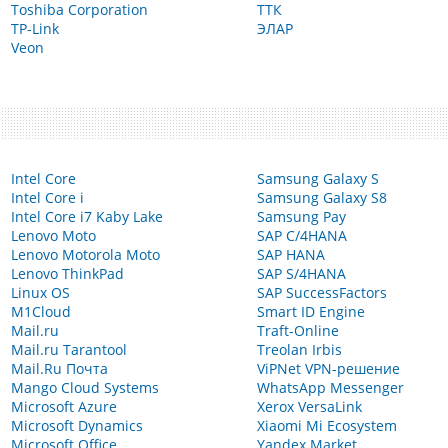
Toshiba Corporation
ТТК
TP-Link
ЭЛАР
Veon
Intel Core
Samsung Galaxy S
Intel Core i
Samsung Galaxy S8
Intel Core i7 Kaby Lake
Samsung Pay
Lenovo Moto
SAP C/4HANA
Lenovo Motorola Moto
SAP HANA
Lenovo ThinkPad
SAP S/4HANA
Linux OS
SAP SuccessFactors
M1Cloud
Smart ID Engine
Mail.ru
Traft-Online
Mail.ru Tarantool
Treolan Irbis
Mail.Ru Почта
ViPNet VPN-решение
Mango Cloud Systems
WhatsApp Messenger
Microsoft Azure
Xerox VersaLink
Microsoft Dynamics
Xiaomi Mi Ecosystem
Microsoft Office
Yandex Market