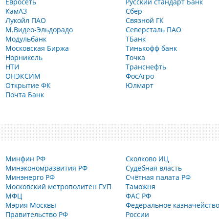
Евросеть
Русский стандарт Банк
КамАЗ
Сбер
Лукойл ПАО
Связной ГК
М.Видео-Эльдорадо
Северсталь ПАО
Модульбанк
ТБанк
Московская Биржа
Тинькофф банк
Норникель
Точка
НТИ
Транснефть
ОНЭКСИМ
ФосАгро
Открытие ФК
Юлмарт
Почта Банк
Минфин РФ
Сколково ИЦ
Минэкономразвития РФ
Судебная власть
Минэнерго РФ
Счётная палата РФ
Московский метрополитен ГУП
Таможня
МФЦ
ФАС РФ
Мэрия Москвы
Федеральное казначейств
Правительство РФ
России