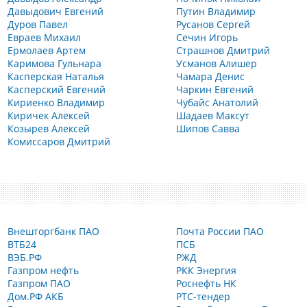
Давыдович Евгений
Путин Владимир
Дуров Павел
Русанов Сергей
Евраев Михаил
Сечин Игорь
Ермолаев Артем
Страшнов Дмитрий
Каримова Гульнара
Усманов Алишер
Касперская Наталья
Чамара Денис
Касперский Евгений
Чаркин Евгений
Кириенко Владимир
Чубайс Анатолий
Киричек Алексей
Шадаев Максут
Козырев Алексей
Шипов Савва
Комиссаров Дмитрий
Внешторгбанк ПАО
Почта России ПАО
ВТБ24
ПСБ
ВЭБ.РФ
РЖД
Газпром нефть
РКК Энергия
Газпром ПАО
Роснефть НК
Дом.РФ АКБ
РТС-тендер