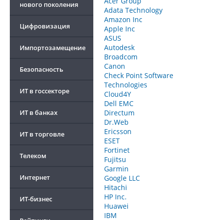
Acer Group
нового поколения
Adata Technology
Amazon Inc
Цифровизация
Apple Inc
ASUS
Autodesk
Импортозамещение
Broadcom
Canon
Безопасность
Check Point Software
Technologies
ИТ в госсекторе
Cloud4Y
Dell EMC
ИТ в банках
Directum
Dr.Web
Ericsson
ИТ в торговле
ESET
Fortinet
Телеком
Fujitsu
Garmin
Интернет
Google LLC
Hitachi
HP Inc.
ИТ-бизнес
Huawei
IBM