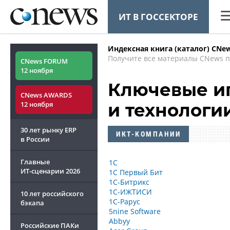
ИТ В ГОССЕКТОРЕ
CN
Индексная книга (каталог) CNe
ОБЗОР
CNEWS TV
Ана
Получите все материалы CNews п
CNews FORUM
CNews баттл
12 ноября
как начать 
Ко
Ключевые иг
CNews AWARDS
Ма
12 ноября
и технологи
Тех
30 лет рынку ERP
ИКТ-КОМПАНИИ
ТВ
в России
Российские операционные системы
2026
Главные
1С
ИТ-сценарии
2026
1С Первый Бит
1С-Битрикс
1С-ИЖТИСИ
10 лет российского
1С-Рарус
бэкапа
5nine Software
Abbyy
Российские ПАКи