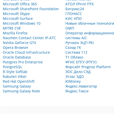
Microsoft Office 365
АТОЛ FPrint ПТК
Microsoft SharePoint Foundation
Битрикс24
Microsoft Skype
ГЛОНАСС
Microsoft Surface
КИС НПО
Microsoft Windows 10
Новые облачные технолог
MITRE CVE
ОМП
Mozilla Firefox
Оператор информационно
Naumen Contact Center IP-АТС
системы АО
Nvidia GeForce GTX
Рутокен ЭЦП PKI
Opera Browser
Сόлар ГК
Oracle Cloud Infrastructure
Система 112
Oracle Database
Т1 Облако
Postgres Pro Enterprise
ФГИС ЕПГУ (РПГУ)
PostgreSQL
Форсайт Prognoz Platform
R-Style Softlab
ЭОС Дело СЭД
Rakuten Viber
Этлас ЭДО
Red Hat OpenShift
ЮMoney
Samsung Galaxy
Яндекс.Навигатор
Samsung Galaxy Note
Яндекс.Такси