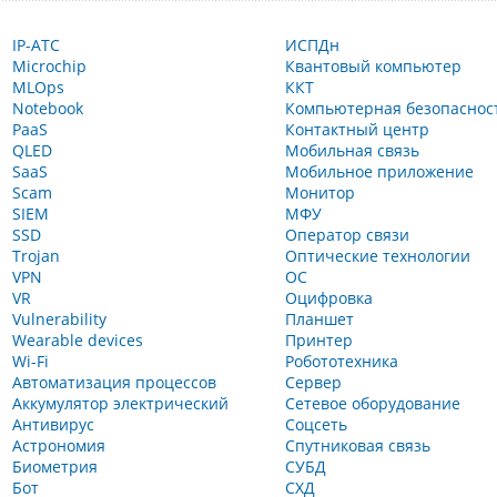
IP-АТС
ИСПДн
Microchip
Квантовый компьютер
MLOps
ККТ
Notebook
Компьютерная безопаснос
PaaS
Контактный центр
QLED
Мобильная связь
SaaS
Мобильное приложение
Scam
Монитор
SIEM
МФУ
SSD
Оператор связи
Trojan
Оптические технологии
VPN
ОС
VR
Оцифровка
Vulnerability
Планшет
Wearable devices
Принтер
Wi-Fi
Робототехника
Автоматизация процессов
Сервер
Аккумулятор электрический
Сетевое оборудование
Антивирус
Соцсеть
Астрономия
Спутниковая связь
Биометрия
СУБД
Бот
СХД