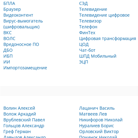
БПЛА
СЭД
Браузер
Телевидение
Видеоконтент
Телевидение цифровое
Вирус-вымогатель
Телевизор
(шифровальщик)
Телефон
ВКС
ФинТех
ВОЛС
Цифровая трансформация
Вредоносное ПО
ЦОД
ДБО
Чат-бот
ИБП
ШПД Мобильный
ИИ
ЭЦП
Импортозамещение
Волин Алексей
Лацанич Василь
Волож Аркадий
Матвеев Лев
Врублевский Павел
Никифоров Николай
Гольцов Александр
Нуралиев Борис
Греф Герман
Орловский Виктор
Давыдов Александр
Починок Николай