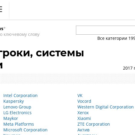
ews
ws
*
ОБЗОР
литика
о ключевому слову
. Вечный спор ИБ vs ИТ:
Все категории
19
дружить на благо бизнеса
нференции
роки, системы
ркет
и
2017 
ника
Цифровизация ритейла 2026
Intel Corporation
VK
Kaspersky
Vocord
Lenovo Group
Western Digital Corporation
LG Electronics
Xerox
Maykor
Xiaomi
Meta Platforms
ZTE Corporation
Microsoft Corporation
Актив