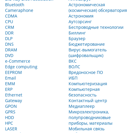
Bluetooth
Астрономическая
Cameraphone
(космическая) обсерватория
CDMA
Астрономия
CPU
Аутсорсинг
CRM
Беспроводные технологии
DDR
Биллинг
DLP
Браузер
DNS
Бюджетирование
DRAM
Вирус-вымогатель
DVD
(шифровальщик)
e-Commerce
ВКС
Edge computing
ВОЛС
EEPROM
Вредоносное ПО
Email
ИБП
EMM
Компьютеризация
ERP
Компьютерная
Ethernet
безопасность
Gateway
Контактный центр
GPON
Медиаплеер
GPRS
Микроэлектроника,
HDD
полупроводниковые
HPC
приборы, материалы
LASER
Мобильная связь