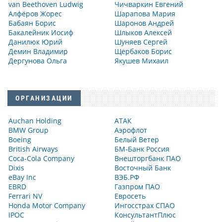
van Beethoven Ludwig
Чичваркин Евгений
Алфёров Жорес
Шарапова Мария
Бабаян Борис
Шаронов Андрей
Бакалейник Иосиф
Шлыков Алексей
Данилюк Юрий
Шуняев Сергей
Демин Владимир
Щербаков Борис
Дергунова Ольга
Якушев Михаил
ОРГАНИЗАЦИИ
Auchan Holding
АТАК
BMW Group
Аэрофлот
Boeing
Белый Ветер
British Airways
БМ-Банк Россия
Coca-Cola Company
Внешторгбанк ПАО
Dixis
Восточный Банк
eBay Inc
ВЭБ.РФ
EBRD
Газпром ПАО
Ferrari NV
Евросеть
Honda Motor Company
Ингосстрах СПАО
IPOC
КонсультантПлюс