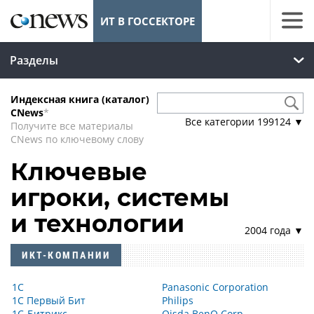
ИТ В ГОССЕКТОРЕ
Разделы
Индексная книга (каталог)
CNews
*
Все категории
199124
▼
Получите все материалы
CNews по ключевому слову
Ключевые
игроки, системы
и технологии
2004 года ▼
ИКТ-КОМПАНИИ
1С
Panasonic Corporation
1С Первый Бит
Philips
1С-Битрикс
Qisda BenQ Corp