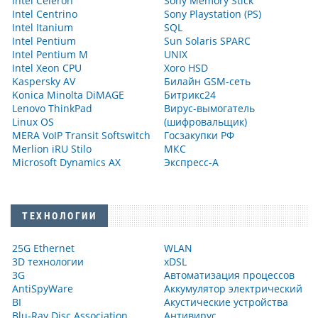
Intel Celeron
Sony Memory Stick
Intel Centrino
Sony Playstation (PS)
Intel Itanium
SQL
Intel Pentium
Sun Solaris SPARC
Intel Pentium M
UNIX
Intel Xeon CPU
Xoro HSD
Kaspersky AV
Билайн GSM-сеть
Konica Minolta DiMAGE
Битрикс24
Lenovo ThinkPad
Вирус-вымогатель
Linux OS
(шифровальщик)
MERA VoIP Transit Softswitch
Госзакупки РФ
Merlion iRU Stilo
МКС
Microsoft Dynamics AX
Экспресс-А
ТЕХНОЛОГИИ
25G Ethernet
WLAN
3D технологии
xDSL
3G
Автоматизация процессов
AntiSpyWare
Аккумулятор электрический
BI
Акустические устройства
Blu-Ray Disc Association
Антивирус