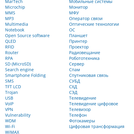
MarTech
Мобильные системы
Microchip
Монитор
MMS
МФУ
MP3
Оператор связи
Multimedia
Оптические технологии
Notebook
ОС
Open Source software
Планшет
QLED
Принтер
RFID
Проектор
Router
Радиовещание
RPA
Робототехника
SD (MicroSD)
Сервер
Search engine
Спам
Smartphone Folding
Спутниковая связь
SMS
СУБД
TFT LCD
СХД
Trojan
СЭД
USB
Телевидение
VoIP
Телевидение цифровое
VPN
Телевизор
Vulnerability
Телефон
WDM
Фотокамеры
Wi-Fi
Цифровая трансформация
WiMAX