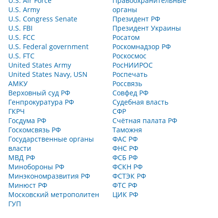
U.S. Air Force
Правоохранительные
U.S. Army
органы
U.S. Congress Senate
Президент РФ
U.S. FBI
Президент Украины
U.S. FCC
Росатом
U.S. Federal government
Роскомнадзор РФ
U.S. FTC
Роскосмос
United States Army
РосНИИРОС
United States Navy, USN
Роспечать
АМКУ
Россвязь
Верховный суд РФ
Совфед РФ
Генпрокуратура РФ
Судебная власть
ГКРЧ
СФР
Госдума РФ
Счётная палата РФ
Госкомсвязь РФ
Таможня
Государственные органы
ФАС РФ
власти
ФНС РФ
МВД РФ
ФСБ РФ
Минобороны РФ
ФСКН РФ
Минэкономразвития РФ
ФСТЭК РФ
Минюст РФ
ФТС РФ
Московский метрополитен
ЦИК РФ
ГУП