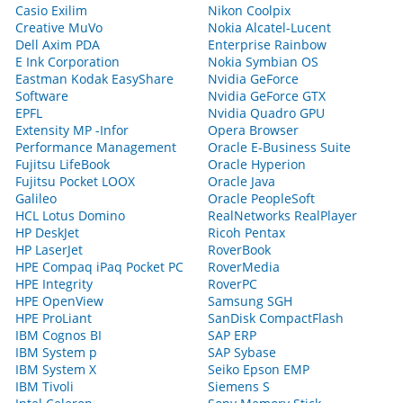
Casio Exilim
Nikon Coolpix
Creative MuVo
Nokia Alcatel-Lucent
Dell Axim PDA
Enterprise Rainbow
E Ink Corporation
Nokia Symbian OS
Eastman Kodak EasyShare
Nvidia GeForce
Software
Nvidia GeForce GTX
EPFL
Nvidia Quadro GPU
Extensity MP -Infor
Opera Browser
Performance Management
Oracle E-Business Suite
Fujitsu LifeBook
Oracle Hyperion
Fujitsu Pocket LOOX
Oracle Java
Galileo
Oracle PeopleSoft
HCL Lotus Domino
RealNetworks RealPlayer
HP DeskJet
Ricoh Pentax
HP LaserJet
RoverBook
HPE Compaq iPaq Pocket PC
RoverMedia
HPE Integrity
RoverPC
HPE OpenView
Samsung SGH
HPE ProLiant
SanDisk CompactFlash
IBM Cognos BI
SAP ERP
IBM System p
SAP Sybase
IBM System X
Seiko Epson EMP
IBM Tivoli
Siemens S