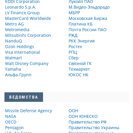
KDDI Corporation
Лукойл ПАО
Leonardo S.p.A.
М.Видео-Эльдорадо
LV Finance Group
МБРР
MasterCard Worldwide
Московская Биржа
Metro AG
Платина КБ
Metromedia
Почта России ПАО
Mitsubishi Corporation
РЖД
NanduQ
РКК Энергия
Ozon Holdings
Ростех
Visa International
РПЦ
Walmart
Сбер
Walt Disney Company
Связной ГК
Yamaha
Техмаркет
Альфа-Групп
ЮКОС НК
ВЕДОМСТВА
Missile Defense Agency
ООН
NASA
ООН ЮНЕСКО
OECD
Правительство РФ
Pentagon
Правительство Украины