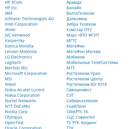
HP 3Com
Армада
HP Inc.
Билайн
IBM
ВолгаТелеком
Infineon Technologies AG
Дальсвязь
Intel Corporation
Зебра Телеком
iRiver
Комстар ОТС
JVC Kenwood
Марс НПО ФГУП
Kaspersky
МГТС
Konica Minolta
МегаФон
Lenovo Motorola
МегаФон Москва
LG Electronics
Мобиком
Logitech
Мобильные ТелеСистемы
Merlion iRU
МТТ
Microsoft Corporation
Ростелеком Урал
MSI
Ростелеком Центр
Nikon
Ростелеком-Юг ЮТК
Nokia Alcatel-Lucent
Связьинвест
Nokia Corporation
СЗТ
Nortel Networks
Сибирьтелеком
NTT DoCoMo
СкайЛинк
Nvidia Corp
СМАРТС ГК
Olympus
СЦС Совинтел
OpenText
Т2 РТК Холдинг
Oracle Corporation
ТТК