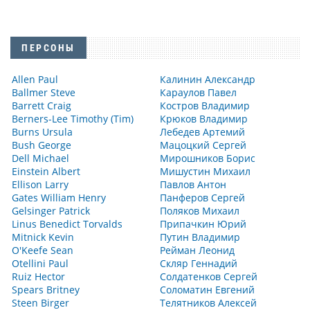
ПЕРСОНЫ
Allen Paul
Калинин Александр
Ballmer Steve
Караулов Павел
Barrett Craig
Костров Владимир
Berners-Lee Timothy (Tim)
Крюков Владимир
Burns Ursula
Лебедев Артемий
Bush George
Мацоцкий Сергей
Dell Michael
Мирошников Борис
Einstein Albert
Мишустин Михаил
Ellison Larry
Павлов Антон
Gates William Henry
Панферов Сергей
Gelsinger Patrick
Поляков Михаил
Linus Benedict Torvalds
Припачкин Юрий
Mitnick Kevin
Путин Владимир
O'Keefe Sean
Рейман Леонид
Otellini Paul
Скляр Геннадий
Ruiz Hector
Солдатенков Сергей
Spears Britney
Соломатин Евгений
Steen Birger
Телятников Алексей