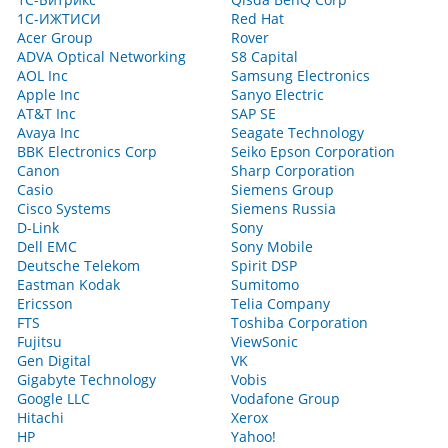
1С-ИЖТИСИ
Red Hat
Acer Group
Rover
ADVA Optical Networking
S8 Capital
AOL Inc
Samsung Electronics
Apple Inc
Sanyo Electric
AT&T Inc
SAP SE
Avaya Inc
Seagate Technology
BBK Electronics Corp
Seiko Epson Corporation
Canon
Sharp Corporation
Casio
Siemens Group
Cisco Systems
Siemens Russia
D-Link
Sony
Dell EMC
Sony Mobile
Deutsche Telekom
Spirit DSP
Eastman Kodak
Sumitomo
Ericsson
Telia Company
FTS
Toshiba Corporation
Fujitsu
ViewSonic
Gen Digital
VK
Gigabyte Technology
Vobis
Google LLC
Vodafone Group
Hitachi
Xerox
HP
Yahoo!