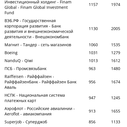
Инвестиционный холдинг - Finam
1157
1974
Global - Finam Global Investment
Fund
ВЭБ.РФ - Государственная
корпорация развития - Банк
1130
2005
развития и внешнеэкономической
деятельности - Внешэкономбанк
Магнит - Тандер - сеть магазинов
1060
1535
Boeing
1031
1279
NanduQ - Qiwi
1013
1612
ПСБ - Промсвязьбанк
963
1480
Raiffeisen - Райффайзен -
Райффайзенбанк - Райффайзен Банк
956
1674
Аваль
НСПК - Национальная система
947
1245
платежных карт
Аэрофлот - Российские авиалинии -
913
1655
Aeroflot - авиакомпания
Superjob - Суперджоб
856
1133