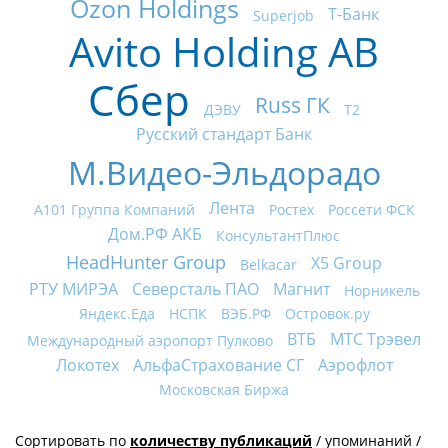
Ozon Holdings
Т-Банк
Superjob
Avito Holding AB
Сбер
Russ ГК
ДЭВУ
Т2
Русский стандарт Банк
М.Видео-Эльдорадо
Лента
А101 Группа Компаний
Ростех
Россети ФСК
Дом.РФ АКБ
КонсультантПлюс
HeadHunter Group
X5 Group
Belkacar
РТУ МИРЭА
Северсталь ПАО
Магнит
Норникель
Яндекс.Еда
НСПК
ВЭБ.РФ
Островок.ру
ВТБ
МТС Трэвел
Международный аэропорт Пулково
Локотех
АльфаСтрахование СГ
Аэрофлот
Московская Биржа
Сортировать по
количеству публикаций
/
упоминаний
/