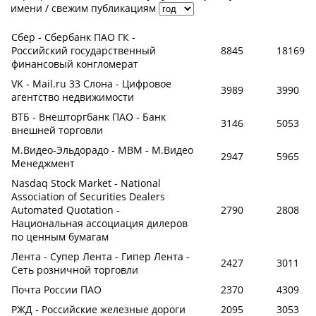
имени
/
свежим публикациям
Сбер - Сбербанк ПАО ГК -
Российский государственный
8845
18169
финансовый конгломерат
VK - Mail.ru 33 Слона - Цифровое
3989
3990
агентство недвижимости
ВТБ - Внешторгбанк ПАО - Банк
3146
5053
внешней торговли
М.Видео-Эльдорадо - МВМ - М.Видео
2947
5965
Менеджмент
Nasdaq Stock Market - National
Association of Securities Dealers
Automated Quotation -
2790
2808
Национальная ассоциация дилеров
по ценным бумагам
Лента - Супер Лента - Гипер Лента -
2427
3011
Сеть розничной торговли
Почта России ПАО
2370
4309
РЖД - Российские железные дороги
2095
3053