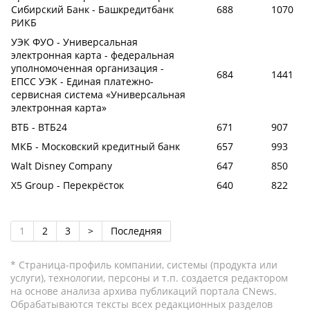
Сибирский Банк - Башкредитбанк
688
1070
РИКБ
УЭК ФУО - Универсальная
электронная карта - федеральная
уполномоченная организация -
684
1441
ЕПСС УЭК - Единая платежно-
сервисная система «Универсальная
электронная карта»
ВТБ - ВТБ24
671
907
МКБ - Московский кредитный банк
657
993
Walt Disney Company
647
850
X5 Group - Перекрёсток
640
822
1
2
3
>
Последняя
* Страница-профиль компании, системы (продукта или
услуги), технологии, персоны и т.п. создается редактором
на основе анализа архива публикаций портала CNews.
Обрабатываются тексты всех редакционных разделов