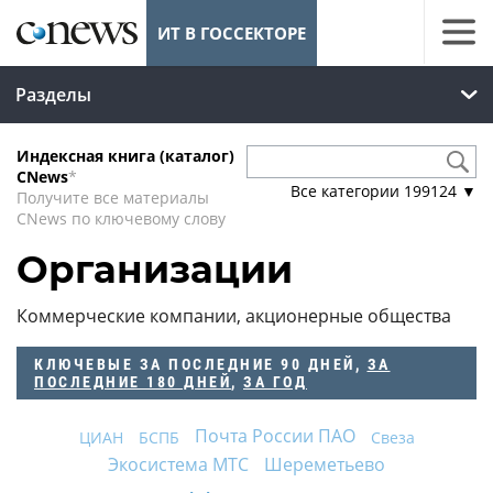
ИТ В ГОССЕКТОРЕ
Разделы
Индексная книга (каталог)
CNews
*
Все категории
199124
▼
Получите все материалы
CNews по ключевому слову
Организации
Коммерческие компании, акционерные общества
КЛЮЧЕВЫЕ
ЗА ПОСЛЕДНИЕ 90 ДНЕЙ
,
ЗА
ПОСЛЕДНИЕ 180 ДНЕЙ
,
ЗА ГОД
Почта России ПАО
ЦИАН
БСПБ
Свеза
Экосистема МТС
Шереметьево