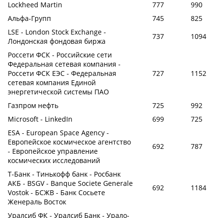
Lockheed Martin
777
990
Альфа-Групп
745
825
LSE - London Stock Exchange -
737
1094
Лондонская фондовая биржа
Россети ФСК - Российские сети
Федеральная сетевая компания -
Россети ФСК ЕЭС - Федеральная
727
1152
сетевая компания Единой
энергетической системы ПАО
Газпром нефть
725
992
Microsoft - LinkedIn
699
725
ESA - European Space Agency -
Европейское космическое агентство
692
787
- Европейское управление
космических исследований
Т-Банк - Тинькофф банк - Росбанк
АКБ - BSGV - Banque Societe Generale
692
1184
Vostok - БСЖВ - Банк Сосьете
Женераль Восток
Уралсиб ФК - Уралсиб Банк - Урало-