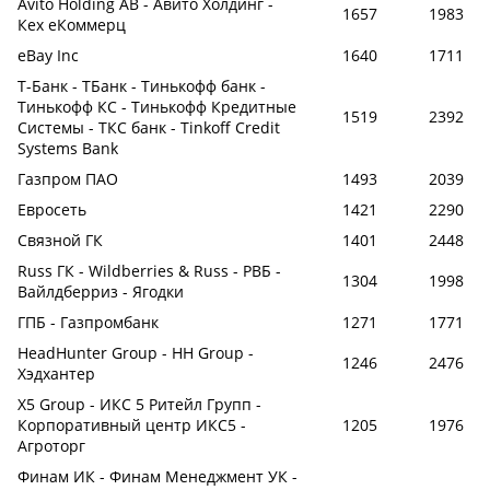
Avito Holding AB - Авито Холдинг -
1657
1983
Кех еКоммерц
eBay Inc
1640
1711
Т-Банк - ТБанк - Тинькофф банк -
Тинькофф КС - Тинькофф Кредитные
1519
2392
Системы - ТКС банк - Tinkoff Credit
Systems Bank
Газпром ПАО
1493
2039
Евросеть
1421
2290
Связной ГК
1401
2448
Russ ГК - Wildberries & Russ - РВБ -
1304
1998
Вайлдберриз - Ягодки
ГПБ - Газпромбанк
1271
1771
HeadHunter Group - HH Group -
1246
2476
Хэдхантер
X5 Group - ИКС 5 Ритейл Групп -
Корпоративный центр ИКС5 -
1205
1976
Агроторг
Финам ИК - Финам Менеджмент УК -