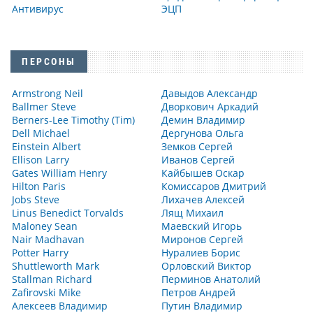
Антивирус
ЭЦП
ПЕРСОНЫ
Armstrong Neil
Давыдов Александр
Ballmer Steve
Дворкович Аркадий
Berners-Lee Timothy (Tim)
Демин Владимир
Dell Michael
Дергунова Ольга
Einstein Albert
Земков Сергей
Ellison Larry
Иванов Сергей
Gates William Henry
Кайбышев Оскар
Hilton Paris
Комиссаров Дмитрий
Jobs Steve
Лихачев Алексей
Linus Benedict Torvalds
Лящ Михаил
Maloney Sean
Маевский Игорь
Nair Madhavan
Миронов Сергей
Potter Harry
Нуралиев Борис
Shuttleworth Mark
Орловский Виктор
Stallman Richard
Перминов Анатолий
Zafirovski Mike
Петров Андрей
Алексеев Владимир
Путин Владимир