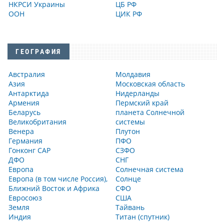
НКРСИ Украины
ЦБ РФ
ООН
ЦИК РФ
ГЕОГРАФИЯ
Австралия
Молдавия
Азия
Московская область
Антарктида
Нидерланды
Армения
Пермский край
Беларусь
планета Солнечной
Великобритания
системы
Венера
Плутон
Германия
ПФО
Гонконг САР
СЗФО
ДФО
СНГ
Европа
Солнечная система
Европа (в том числе Россия),
Солнце
Ближний Восток и Африка
СФО
Евросоюз
США
Земля
Тайвань
Индия
Титан (спутник)