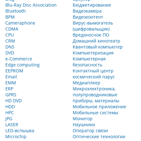
Blu-Ray Disc Association
Бюджетирование
Bluetooth
Видеокамера
BPM
Видеоконтент
Cameraphone
Вирус-вымогатель
CDMA
(шифровальщик)
CPU
Вредоносное ПО
CRM
Домашний кинотеатр
DNS
Квантовый компьютер
DVD
Компьютеризация
e-Commerce
Компьютерная
Edge computing
безопасность
EEPROM
Контактный центр
Email
космический парус
EMM
Медиаплеер
ERP
Микроэлектроника,
GPRS
полупроводниковые
HD DVD
приборы, материалы
HDD
Мобильное приложение
HPC
Мобильные системы
JPG
Монитор
LASER
Наушники
LED-вспышка
Оператор связи
Microchip
Оптические технологии