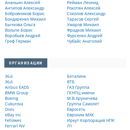
Ананьин Алексей
Рейман Леонид
Антипов Александр
Рокотян Алексей
Бобровников Борис
Соколов Александр
Бондаренко Михаил
Тарасов Сергей
Бычкова Ольга
Умаров Михаил
Вольпе Борис
Фрадков Михаил
Воробьев Андрей
Фурсенко Андрей
Греф Герман
Чубайс Анатолий
ОРГАНИЗАЦИИ
36,6
Беталинк
36,6
ВТБ
Airbus EADS
ГАЗ Группа
BMW Group
ГКНПЦ имени
Boeing
М.В.Хруничева
Cukurova
Группа Самолет
Dixis
Евросеть
eBay Inc
Еврохим МХК
Fellowes
Иркут Корпорация НПК
Ferrari NV
Л1