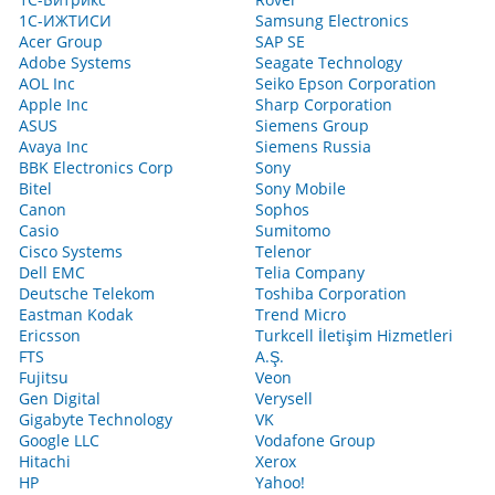
1С-ИЖТИСИ
Samsung Electronics
Acer Group
SAP SE
Adobe Systems
Seagate Technology
AOL Inc
Seiko Epson Corporation
Apple Inc
Sharp Corporation
ASUS
Siemens Group
Avaya Inc
Siemens Russia
BBK Electronics Corp
Sony
Bitel
Sony Mobile
Canon
Sophos
Casio
Sumitomo
Cisco Systems
Telenor
Dell EMC
Telia Company
Deutsche Telekom
Toshiba Corporation
Eastman Kodak
Trend Micro
Ericsson
Turkcell İletişim Hizmetleri
FTS
A.Ş.
Fujitsu
Veon
Gen Digital
Verysell
Gigabyte Technology
VK
Google LLC
Vodafone Group
Hitachi
Xerox
HP
Yahoo!