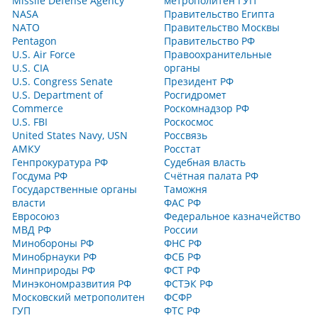
Missile Defense Agency
метрополитен ГУП
NASA
Правительство Египта
NATO
Правительство Москвы
Pentagon
Правительство РФ
U.S. Air Force
Правоохранительные
U.S. CIA
органы
U.S. Congress Senate
Президент РФ
U.S. Department of
Росгидромет
Commerce
Роскомнадзор РФ
U.S. FBI
Роскосмос
United States Navy, USN
Россвязь
АМКУ
Росстат
Генпрокуратура РФ
Судебная власть
Госдума РФ
Счётная палата РФ
Государственные органы
Таможня
власти
ФАС РФ
Евросоюз
Федеральное казначейство
МВД РФ
России
Минобороны РФ
ФНС РФ
Минобрнауки РФ
ФСБ РФ
Минприроды РФ
ФСТ РФ
Минэкономразвития РФ
ФСТЭК РФ
Московский метрополитен
ФСФР
ГУП
ФТС РФ