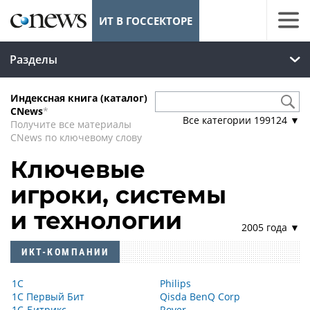
ИТ В ГОССЕКТОРЕ
Разделы
Индексная книга (каталог)
CNews
*
Все категории
199124
▼
Получите все материалы
CNews по ключевому слову
Ключевые
игроки, системы
и технологии
2005 года ▼
ИКТ-КОМПАНИИ
1С
Philips
1С Первый Бит
Qisda BenQ Corp
1С-Битрикс
Rover