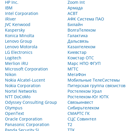
HP Inc.
Zoom Int
IBM
Армада
Intel Corporation
АСВТ
iRiver
АФК Система ПАО
JVC Kenwood
Билайн
Kaspersky
ВолгаТелеком
Konica Minolta
Галактика
Lenovo Group
Дальсвязь
Lenovo Motorola
Казахтелеком
LG Electronics
Киевстар
Logitech
Комстар ОТС
Merlion iRU
Марс НПО ФГУП
Microsoft Corporation
МГТС
Nikon
МегаФон
Nokia Alcatel-Lucent
Мобильные ТелеСистемы
Nokia Corporation
Питерская группа связистов
Nortel Networks
Ростелеком Урал
NTT DoCoMo
Ростелеком-Юг ЮТК
Odyssey Consulting Group
Связьинвест
Olympus
Сибирьтелеком
OpenText
СМАРТС ГК
Oracle Corporation
СЦС Совинтел
Panasonic Corporation
Т2
Panda Security SL
ТТК