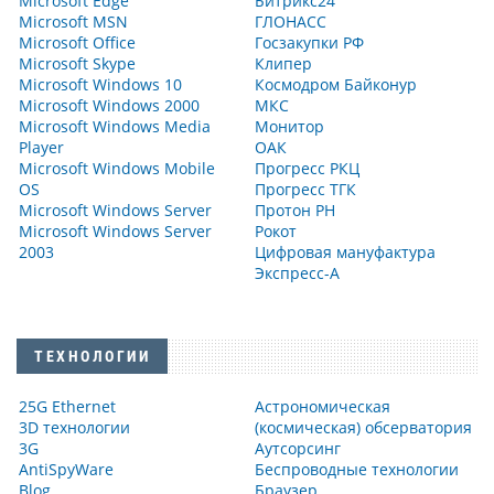
Microsoft Edge
Битрикс24
Microsoft MSN
ГЛОНАСС
Microsoft Office
Госзакупки РФ
Microsoft Skype
Клипер
Microsoft Windows 10
Космодром Байконур
Microsoft Windows 2000
МКС
Microsoft Windows Media
Монитор
Player
ОАК
Microsoft Windows Mobile
Прогресс РКЦ
OS
Прогресс ТГК
Microsoft Windows Server
Протон РН
Microsoft Windows Server
Рокот
2003
Цифровая мануфактура
Экспресс-А
ТЕХНОЛОГИИ
25G Ethernet
Астрономическая
3D технологии
(космическая) обсерватория
3G
Аутсорсинг
AntiSpyWare
Беспроводные технологии
Blog
Браузер