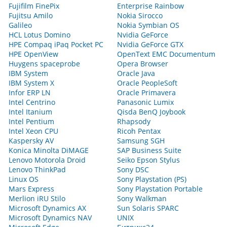
Fujifilm FinePix
Enterprise Rainbow
Fujitsu Amilo
Nokia Sirocco
Galileo
Nokia Symbian OS
HCL Lotus Domino
Nvidia GeForce
HPE Compaq iPaq Pocket PC
Nvidia GeForce GTX
HPE OpenView
OpenText EMC Documentum
Huygens spaceprobe
Opera Browser
IBM System
Oracle Java
IBM System X
Oracle PeopleSoft
Infor ERP LN
Oracle Primavera
Intel Centrino
Panasonic Lumix
Intel Itanium
Qisda BenQ Joybook
Intel Pentium
Rhapsody
Intel Xeon CPU
Ricoh Pentax
Kaspersky AV
Samsung SGH
Konica Minolta DiMAGE
SAP Business Suite
Lenovo Motorola Droid
Seiko Epson Stylus
Lenovo ThinkPad
Sony DSC
Linux OS
Sony Playstation (PS)
Mars Express
Sony Playstation Portable
Merlion iRU Stilo
Sony Walkman
Microsoft Dynamics AX
Sun Solaris SPARC
Microsoft Dynamics NAV
UNIX