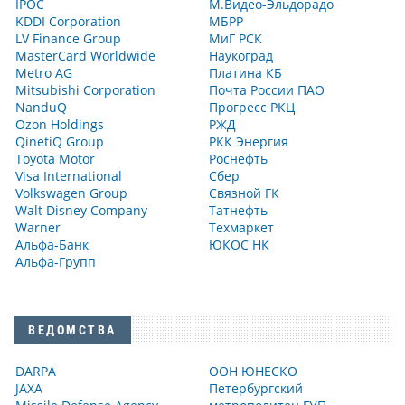
IPOC
М.Видео-Эльдорадо
KDDI Corporation
МБРР
LV Finance Group
МиГ РСК
MasterCard Worldwide
Наукоград
Metro AG
Платина КБ
Mitsubishi Corporation
Почта России ПАО
NanduQ
Прогресс РКЦ
Ozon Holdings
РЖД
QinetiQ Group
РКК Энергия
Toyota Motor
Роснефть
Visa International
Сбер
Volkswagen Group
Связной ГК
Walt Disney Company
Татнефть
Warner
Техмаркет
Альфа-Банк
ЮКОС НК
Альфа-Групп
ВЕДОМСТВА
DARPA
ООН ЮНЕСКО
JAXA
Петербургский