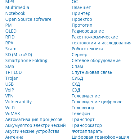
MP3
ОС
Multimedia
Планшет
Notebook
Принтер
Open Source software
Проектор
PM
Прототип
QLED
Радиовещание
RFID
Ракетно-космические
RPA
технологии и исследования
Scam
Робототехника
SD (MicroSD)
Сервер
Smartphone Folding
Сетевое оборудование
SMS
Спам
TFT LCD
Спутниковая связь
Trojan
СУБД
USB
СХД
VoIP
СЭД
VPN
Телевидение
Vulnerability
Телевидение цифровое
Wi-Fi
Телевизор
WiMAX
Телефон
Автоматизация процессов
Транспорт
Аккумулятор электрический
Трансфокатор
Акустические устройства
Фотоаппараты
Антенна
Цифровая трансформация