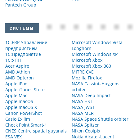
Pantech Group
СИСТЕМЫ
1С:ERP Управление
Microsoft Windows Vista
предприятием
Longhorn
1С:Предприятие
Microsoft Windows XP
1С:УПП
Microsoft Xbox
Acer Aspire
Microsoft Xbox 360
AMD Athlon
MITRE CVE
AMD Opteron
Mozilla Firefox
Apple iPod
NASA Cassini–Huygens
Apple iTunes Store
orbiter
Apple Mac
NASA Deep Impact
Apple macOS
NASA HST
Apple macOS X
NASA JWST
Canon PowerShot
NASA MER
Casio Exilim
NASA Space Shuttle orbiter
Check Point Smart-1
NASA Spitzer
CNES Centre spatial guyanais
Nikon Coolpix
ESA VEX
Nokia Alcatel-Lucent