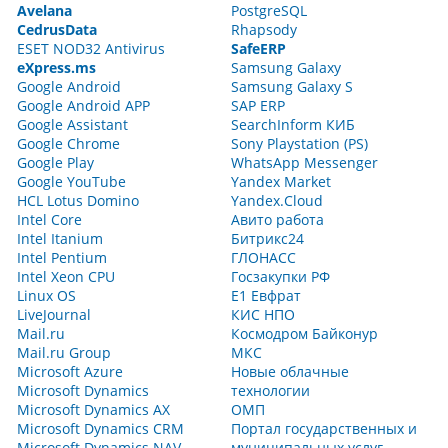
Avelana
PostgreSQL
CedrusData
Rhapsody
ESET NOD32 Antivirus
SafeERP
eXpress.ms
Samsung Galaxy
Google Android
Samsung Galaxy S
Google Android APP
SAP ERP
Google Assistant
SearchInform КИБ
Google Chrome
Sony Playstation (PS)
Google Play
WhatsApp Messenger
Google YouTube
Yandex Market
HCL Lotus Domino
Yandex.Cloud
Intel Core
Авито работа
Intel Itanium
Битрикс24
Intel Pentium
ГЛОНАСС
Intel Xeon CPU
Госзакупки РФ
Linux OS
Е1 Евфрат
LiveJournal
КИС НПО
Mail.ru
Космодром Байконур
Mail.ru Group
МКС
Microsoft Azure
Новые облачные
Microsoft Dynamics
технологии
Microsoft Dynamics AX
ОМП
Microsoft Dynamics CRM
Портал государственных и
Microsoft Dynamics NAV
муниципальных услуг