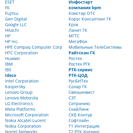
ESET
Инфостарт
F6
компания bpm
Fujitsu
Комстар ОТС
Gen Digital
Корус Консалтинг ГК
Google LLC
Крок
Hitachi
Ланит ГК
HP
МГТС
HP Inc.
МегаФон
HPE Compaq Computer Corp
Мобильные ТелеСистемы
HTC Corporation
Райтскан ГК
Huawei
Ростех
IBM
Ростех РГК
IBS
РТК-сервис
Ideco
РТК-ЦОД
Intel Corporation
РусБИТех
Kaspersky
Сόлар ГК
Lenovo Group
Связьинвест
Lenovo Motorola
СЗТ
LG Electronics
Ситроникс
Meta Platforms
СкайЛинк
Microsoft Corporation
СКБ Контур
Nokia Alcatel-Lucent
Софтлайн
Nokia Corporation
Т1 Интеграция
Nortel Networks
Т2 РТК Холдинг