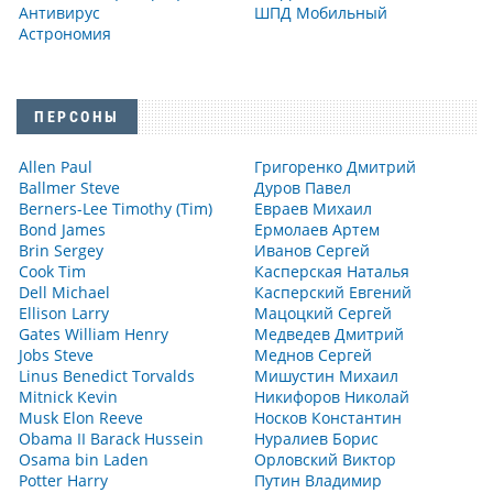
Антивирус
ШПД Мобильный
Астрономия
ПЕРСОНЫ
Allen Paul
Григоренко Дмитрий
Ballmer Steve
Дуров Павел
Berners-Lee Timothy (Tim)
Евраев Михаил
Bond James
Ермолаев Артем
Brin Sergey
Иванов Сергей
Cook Tim
Касперская Наталья
Dell Michael
Касперский Евгений
Ellison Larry
Мацоцкий Сергей
Gates William Henry
Медведев Дмитрий
Jobs Steve
Меднов Сергей
Linus Benedict Torvalds
Мишустин Михаил
Mitnick Kevin
Никифоров Николай
Musk Elon Reeve
Носков Константин
Obama II Barack Hussein
Нуралиев Борис
Osama bin Laden
Орловский Виктор
Potter Harry
Путин Владимир