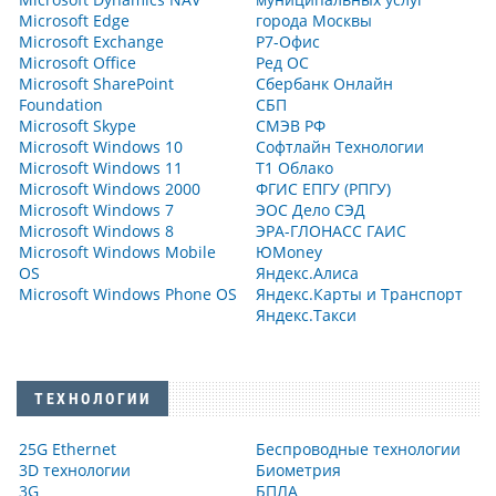
Microsoft Edge
города Москвы
Microsoft Exchange
Р7-Офис
Microsoft Office
Ред ОС
Microsoft SharePoint
Сбербанк Онлайн
Foundation
СБП
Microsoft Skype
СМЭВ РФ
Microsoft Windows 10
Софтлайн Технологии
Microsoft Windows 11
Т1 Облако
Microsoft Windows 2000
ФГИС ЕПГУ (РПГУ)
Microsoft Windows 7
ЭОС Дело СЭД
Microsoft Windows 8
ЭРА-ГЛОНАСС ГАИС
Microsoft Windows Mobile
ЮMoney
OS
Яндекс.Алиса
Microsoft Windows Phone OS
Яндекс.Карты и Транспорт
Яндекс.Такси
ТЕХНОЛОГИИ
25G Ethernet
Беспроводные технологии
3D технологии
Биометрия
3G
БПЛА