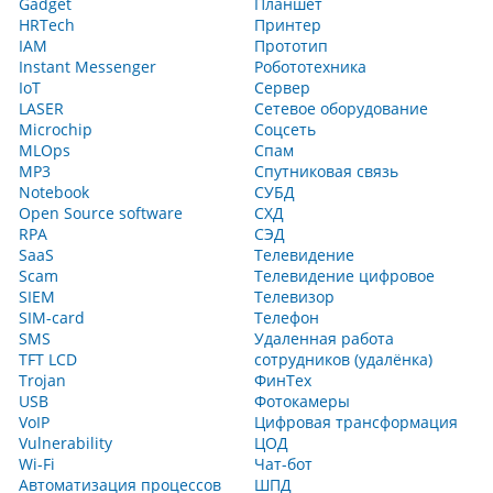
Gadget
Планшет
HRTech
Принтер
IAM
Прототип
Instant Messenger
Робототехника
IoT
Сервер
LASER
Сетевое оборудование
Microchip
Соцсеть
MLOps
Спам
MP3
Спутниковая связь
Notebook
СУБД
Open Source software
СХД
RPA
СЭД
SaaS
Телевидение
Scam
Телевидение цифровое
SIEM
Телевизор
SIM-card
Телефон
SMS
Удаленная работа
TFT LCD
сотрудников (удалёнка)
Trojan
ФинТех
USB
Фотокамеры
VoIP
Цифровая трансформация
Vulnerability
ЦОД
Wi-Fi
Чат-бот
Автоматизация процессов
ШПД