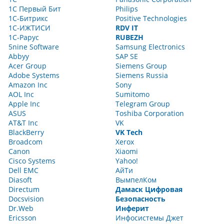
1С Первый Бит
Philips
1С-Битрикс
Positive Technologies
1С-ИЖТИСИ
RDV IT
1С-Рарус
RUBEZH
5nine Software
Samsung Electronics
Abbyy
SAP SE
Acer Group
Siemens Group
Adobe Systems
Siemens Russia
Amazon Inc
Sony
AOL Inc
Sumitomo
Apple Inc
Telegram Group
ASUS
Toshiba Corporation
AT&T Inc
VK
BlackBerry
VK Tech
Broadcom
Xerox
Canon
Xiaomi
Cisco Systems
Yahoo!
Dell EMC
АйТи
Diasoft
ВымпелКом
Directum
Дамаск Цифровая
Docsvision
Безопасность
Dr.Web
Инферит
Ericsson
Инфосистемы Джет