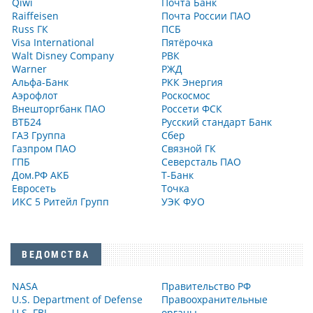
Qiwi
Почта Банк
Raiffeisen
Почта России ПАО
Russ ГК
ПСБ
Visa International
Пятёрочка
Walt Disney Company
РВК
Warner
РЖД
Альфа-Банк
РКК Энергия
Аэрофлот
Роскосмос
Внешторгбанк ПАО
Россети ФСК
ВТБ24
Русский стандарт Банк
ГАЗ Группа
Сбер
Газпром ПАО
Связной ГК
ГПБ
Северсталь ПАО
Дом.РФ АКБ
Т-Банк
Евросеть
Точка
ИКС 5 Ритейл Групп
УЭК ФУО
ВЕДОМСТВА
NASA
Правительство РФ
U.S. Department of Defense
Правоохранительные
U.S. FBI
органы