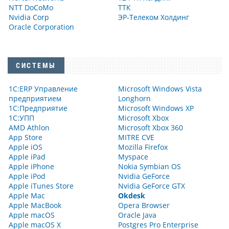
NTT DoCoMo
ТТК
Nvidia Corp
ЭР-Телеком Холдинг
Oracle Corporation
СИСТЕМЫ
1С:ERP Управление
Microsoft Windows Vista
предприятием
Longhorn
1С:Предприятие
Microsoft Windows XP
1С:УПП
Microsoft Xbox
AMD Athlon
Microsoft Xbox 360
App Store
MITRE CVE
Apple iOS
Mozilla Firefox
Apple iPad
Myspace
Apple iPhone
Nokia Symbian OS
Apple iPod
Nvidia GeForce
Apple iTunes Store
Nvidia GeForce GTX
Apple Mac
Okdesk
Apple MacBook
Opera Browser
Apple macOS
Oracle Java
Apple macOS X
Postgres Pro Enterprise