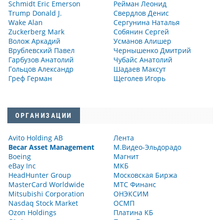
Schmidt Eric Emerson
Рейман Леонид
Trump Donald J.
Свердлов Денис
Wake Alan
Сергунина Наталья
Zuckerberg Mark
Собянин Сергей
Волож Аркадий
Усманов Алишер
Врублевский Павел
Чернышенко Дмитрий
Гарбузов Анатолий
Чубайс Анатолий
Гольцов Александр
Шадаев Максут
Греф Герман
Щеголев Игорь
ОРГАНИЗАЦИИ
Avito Holding AB
Лента
Becar Asset Management
М.Видео-Эльдорадо
Boeing
Магнит
eBay Inc
МКБ
HeadHunter Group
Московская Биржа
MasterCard Worldwide
МТС Финанс
Mitsubishi Corporation
ОНЭКСИМ
Nasdaq Stock Market
ОСМП
Ozon Holdings
Платина КБ