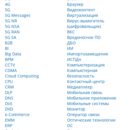
4G
Браузер
5G
Видеоконтент
5G Messages
Виртуализация
5G NR
Вирус-вымогатель
5G NSA
(шифровальщик)
5G RAN
ВКС
5G SA
Вредоносное ПО
B2B
ДБО
BI
ИИ
Big Data
Импортозамещение
BPM
ИСПДн
CCTV
Компьютеризация
CDMA
Компьютерная
Cloud Computing
безопасность
CPU
Контактный центр
CRM
Медиаплеер
DLP
Мобильная связь
DNS
Мобильное приложение
DoS
Мобильные системы
DVD
Монитор
e-Commerce
Оператор связи
EMM
Оптические технологии
ERP
ОС