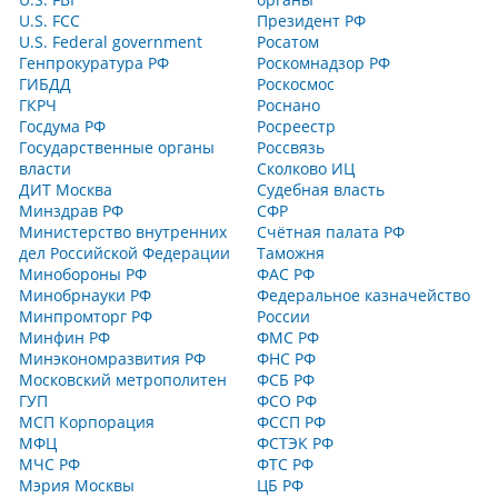
U.S. FCC
Президент РФ
U.S. Federal government
Росатом
Генпрокуратура РФ
Роскомнадзор РФ
ГИБДД
Роскосмос
ГКРЧ
Роснано
Госдума РФ
Росреестр
Государственные органы
Россвязь
власти
Сколково ИЦ
ДИТ Москва
Судебная власть
Минздрав РФ
СФР
Министерство внутренних
Счётная палата РФ
дел Российской Федерации
Таможня
Минобороны РФ
ФАС РФ
Минобрнауки РФ
Федеральное казначейство
Минпромторг РФ
России
Минфин РФ
ФМС РФ
Минэкономразвития РФ
ФНС РФ
Московский метрополитен
ФСБ РФ
ГУП
ФСО РФ
МСП Корпорация
ФССП РФ
МФЦ
ФСТЭК РФ
МЧС РФ
ФТС РФ
Мэрия Москвы
ЦБ РФ