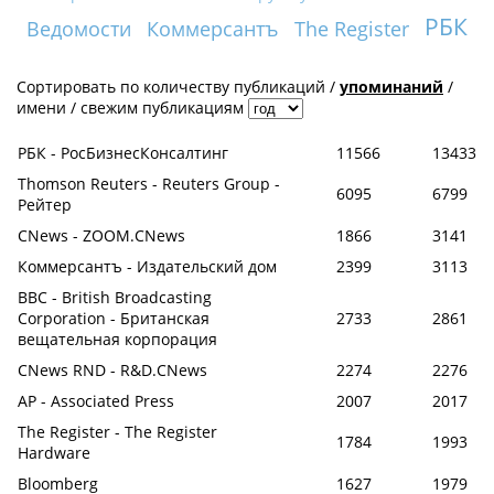
РБК
Ведомости
Коммерсантъ
The Register
Сортировать по
количеству публикаций
/
упоминаний
/
имени
/
свежим публикациям
РБК - РосБизнесКонсалтинг
11566
13433
Thomson Reuters - Reuters Group -
6095
6799
Рейтер
CNews - ZOOM.CNews
1866
3141
Коммерсантъ - Издательский дом
2399
3113
BBC - British Broadcasting
Corporation - Британская
2733
2861
вещательная корпорация
CNews RND - R&D.CNews
2274
2276
AP - Associated Press
2007
2017
The Register - The Register
1784
1993
Hardware
Bloomberg
1627
1979