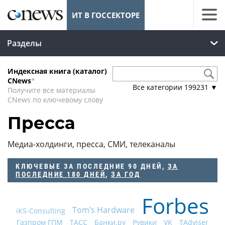
ИТ В ГОССЕКТОРЕ
Разделы
Индексная книга (каталог)
CNews
*
Все категории
199231
▼
Получите все материалы
CNews по ключевому слову
Пресса
Медиа-холдинги, пресса, СМИ, телеканалы
КЛЮЧЕВЫЕ
ЗА ПОСЛЕДНИЕ 90 ДНЕЙ
,
ЗА
ПОСЛЕДНИЕ 180 ДНЕЙ
,
ЗА ГОД
Forbes
Tom’s Hardware
iKS-Consulting
Газпром ГПМ
ТАСС
Банки.ру
Рувики
VK
TAdviser