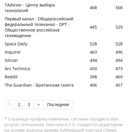
TAdviser - Центр выбора
468
568
технологий
Первый канал - Общероссийский
федеральный телеканал - ОРТ -
445
529
Общественное российское
телевидение
Space Daily
528
528
Inquirer
463
496
Silicon
494
494
Ars Technica
450
473
Reddit
398
469
The Guardian - Британская газета
406
457
1
2
3
>
Последняя
* Страница-профиль компании, системы (продукта или
услуги), технологии, персоны и т.п. создается редактором
на основе анализа архива публикаций портала CNews.