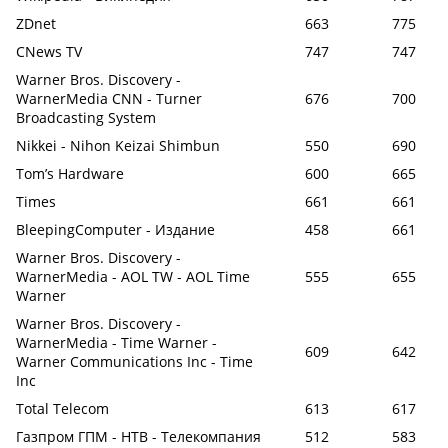
ZDnet
663
775
CNews TV
747
747
Warner Bros. Discovery -
WarnerMedia CNN - Turner
676
700
Broadcasting System
Nikkei - Nihon Keizai Shimbun
550
690
Tom’s Hardware
600
665
Times
661
661
BleepingComputer - Издание
458
661
Warner Bros. Discovery -
WarnerMedia - AOL TW - AOL Time
555
655
Warner
Warner Bros. Discovery -
WarnerMedia - Time Warner -
609
642
Warner Communications Inc - Time
Inc
Total Telecom
613
617
Газпром ГПМ - НТВ - Телекомпания
512
583