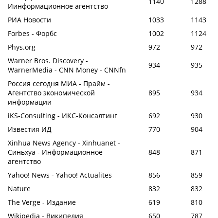
1140
1288
Иинформационное агентство
РИА Новости
1033
1143
Forbes - Форбс
1002
1124
Phys.org
972
972
Warner Bros. Discovery -
934
935
WarnerMedia - CNN Money - CNNfn
Россия сегодня МИА - Прайм -
Агентство экономической
895
934
информации
iKS-Consulting - ИКС-Консалтинг
692
930
Известия ИД
770
904
Xinhua News Agency - Xinhuanet -
Синьхуа - Информационное
848
871
агентство
Yahoo! News - Yahoo! Actualites
856
859
Nature
832
832
The Verge - Издание
619
810
Wikipedia - Википедия
650
787