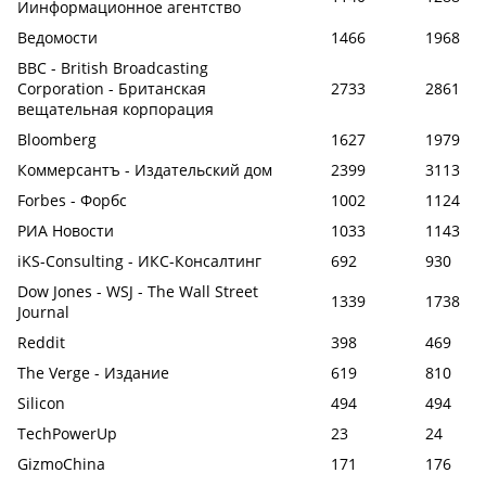
Иинформационное агентство
Ведомости
1466
1968
BBC - British Broadcasting
Corporation - Британская
2733
2861
вещательная корпорация
Bloomberg
1627
1979
Коммерсантъ - Издательский дом
2399
3113
Forbes - Форбс
1002
1124
РИА Новости
1033
1143
iKS-Consulting - ИКС-Консалтинг
692
930
Dow Jones - WSJ - The Wall Street
1339
1738
Journal
Reddit
398
469
The Verge - Издание
619
810
Silicon
494
494
TechPowerUp
23
24
GizmoChina
171
176