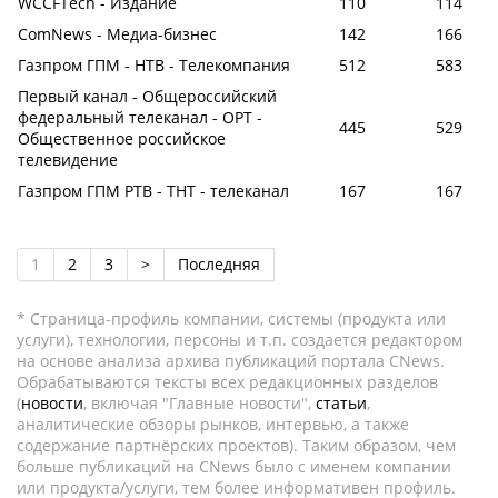
WCCFTech - Издание
110
114
ComNews - Медиа-бизнес
142
166
Газпром ГПМ - НТВ - Телекомпания
512
583
Первый канал - Общероссийский
федеральный телеканал - ОРТ -
445
529
Общественное российское
телевидение
Газпром ГПМ РТВ - ТНТ - телеканал
167
167
1
2
3
>
Последняя
* Страница-профиль компании, системы (продукта или
услуги), технологии, персоны и т.п. создается редактором
на основе анализа архива публикаций портала CNews.
Обрабатываются тексты всех редакционных разделов
(
новости
, включая "Главные новости",
статьи
,
аналитические обзоры рынков, интервью, а также
содержание партнёрских проектов). Таким образом, чем
больше публикаций на CNews было с именем компании
или продукта/услуги, тем более информативен профиль.