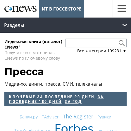
ИТ В ГОССЕКТОРЕ
Разделы
Индексная книга (каталог)
CNews
*
Все категории
199231
▼
Получите все материалы
CNews по ключевому слову
Пресса
Медиа-холдинги, пресса, СМИ, телеканалы
КЛЮЧЕВЫЕ
ЗА ПОСЛЕДНИЕ 90 ДНЕЙ
,
ЗА
ПОСЛЕДНИЕ 180 ДНЕЙ
,
ЗА ГОД
The Register
Банки.ру
TAdviser
Рувики
Forbes
Tom’s Hardware