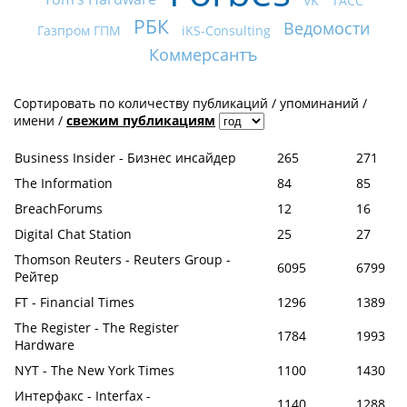
VK
ТАСС
РБК
Ведомости
Газпром ГПМ
iKS-Consulting
Коммерсантъ
Сортировать по
количеству публикаций
/
упоминаний
/
имени
/
свежим публикациям
Business Insider - Бизнес инсайдер
265
271
The Information
84
85
BreachForums
12
16
Digital Chat Station
25
27
Thomson Reuters - Reuters Group -
6095
6799
Рейтер
FT - Financial Times
1296
1389
The Register - The Register
1784
1993
Hardware
NYT - The New York Times
1100
1430
Интерфакс - Interfax -
1140
1288