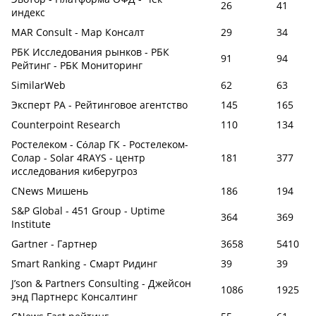
26
41
индекс
MAR Consult - Мар Консалт
29
34
РБК Исследования рынков - РБК
91
94
Рейтинг - РБК Мониторинг
SimilarWeb
62
63
Эксперт РА - Рейтинговое агентство
145
165
Counterpoint Research
110
134
Ростелеком - Сόлар ГК - Ростелеком-
Солар - Solar 4RAYS - центр
181
377
исследования киберугроз
CNews Мишень
186
194
S&P Global - 451 Group - Uptime
364
369
Institute
Gartner - Гартнер
3658
5410
Smart Ranking - Смарт Ридинг
39
39
J’son & Partners Consulting - Джейсон
1086
1925
энд Партнерс Консалтинг