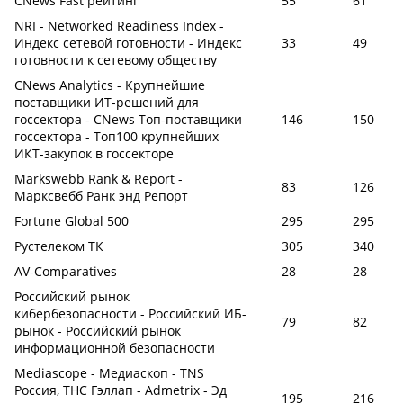
CNews Fast рейтинг
55
61
NRI - Networked Readiness Index -
Индекс сетевой готовности - Индекс
33
49
готовности к сетевому обществу
CNews Analytics - Крупнейшие
поставщики ИТ-решений для
госсектора - CNews Топ-поставщики
146
150
госсектора - Топ100 крупнейших
ИКТ-закупок в госсекторе
Markswebb Rank & Report -
83
126
Марксвебб Ранк энд Репорт
Fortune Global 500
295
295
Рустелеком ТК
305
340
AV-Comparatives
28
28
Российский рынок
кибербезопасности - Российский ИБ-
79
82
рынок - Российский рынок
информационной безопасности
Mediascope - Медиаскоп - TNS
Россия, ТНС Гэллап - Admetrix - Эд
195
216