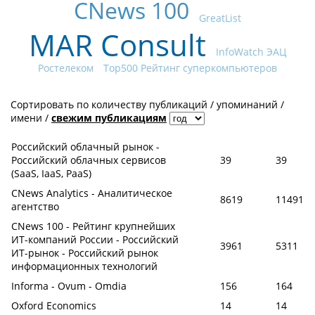
CNews 100
GreatList
MAR Consult
InfoWatch ЭАЦ
Ростелеком
Top500 Рейтинг суперкомпьютеров
Сортировать по
количеству публикаций
/
упоминаний
/
имени
/
свежим публикациям
Российский облачный рынок -
Российский облачных сервисов
39
39
(SaaS, IaaS, PaaS)
CNews Analytics - Аналитическое
8619
11491
агентство
CNews 100 - Рейтинг крупнейших
ИТ-компаний России - Российский
3961
5311
ИТ-рынок - Российский рынок
информационных технологий
Informa - Ovum - Omdia
156
164
Oxford Economics
14
14