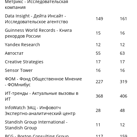
Метрикс - Исследовательская
компания
Data Insight - Дейта Инсайт -
149
161
Исследовательское агентство
Guinness World Records - Книга
15
16
рекордов России
Yandex Research
12
12
Автостат
55
63
Creative Strategies
17
17
Sensor Tower
16
16
ФОМ - Фонд Общественное Мнение
227
319
- ФОМнибус
ИТ-тренды - Актуальные вызовы в
368
406
ИТ
InfoWatch ЭАЦ - Инфовотч
28
48
Экспертно-аналитический центр
Standish Group International -
11
12
Standish Group
BCG - Boston Consulting Group
117
159