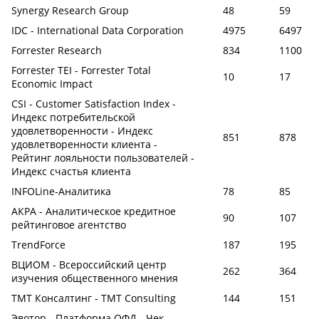
Synergy Research Group
48
59
IDC - International Data Corporation
4975
6497
Forrester Research
834
1100
Forrester TEI - Forrester Total
10
17
Economic Impact
CSI - Customer Satisfaction Index -
Индекс потребительской
удовлетворенности - Индекс
851
878
удовлетворенности клиента -
Рейтинг лояльности пользователей -
Индекс счастья клиента
INFOLine-Аналитика
78
85
АКРА - Аналитическое кредитное
90
107
рейтинговое агентство
TrendForce
187
195
ВЦИОМ - Всероссийский центр
262
364
изучения общественного мнения
ТМТ Консалтинг - TMT Consulting
144
151
Эвотор - Платформа ОФД - Чек