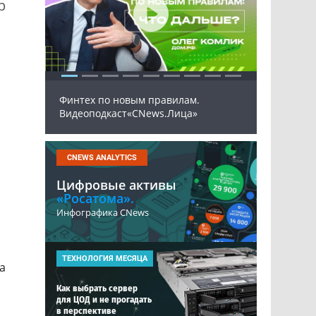
р
Финтех по новым правилам.
Програ
Видеоподкаст«CNews.Лица»
ПАК 20
CNEWS ANALYTICS
Цифровые активы
«Росатома».
Инфографика CNews
ТЕХНОЛОГИЯ МЕСЯЦА
ша
Как выбрать сервер
для ЦОД и не прогадать
в перспективе