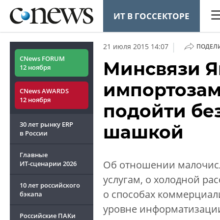
ИТ В ГОССЕКТОРЕ
CN
|
21 июля 2015 14:07
ПОДЕЛ
Ана
CNews FORUM
Минсвязи Я
12 ноября
Ко
импортоза
CNews AWARDS
Ма
12 ноября
подойти без
Тех
30 лет рынку ERP
шашкой
ТВ
в России
Главные
Об отношении малочисл
ИТ-сценарии
2026
услугам, о холодной ра
10 лет российского
о способах коммерциал
ОБЗОР
CNEWS TV
бэкапа
CNews баттл
уровне информатизации
Российские ПАКи
как начать 