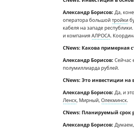
CNews: Инвестиции в основ
Александр Борисов:
Да, коне
оператора большой
тройки
бу
кабеля на западе республики
и компания
АЛРОСА
. Координ
CNews: Какова примерная с
Александр Борисов:
Сейчас 
полумиллиарда рублей.
CNews: Это инвестиции на 
Александр Борисов:
Да, и эт
Ленск
, Мирный,
Олекминск
.
CNews: Планируемый срок 
Александр Борисов:
Думаем, 