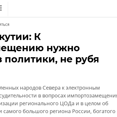
ews
ИТЬСЯ
литика
кутии: К
нференции
мещению нужно
ркет
 политики, не рубя
ника
енных народов Севера к электронным
ссудительности в вопросах импортозамещени
изации регионального ЦОДа и в целом об
ОБЗОР
. Вечный спор ИБ vs ИТ:
 самого большого региона России, богатого
дружить на благо бизнеса