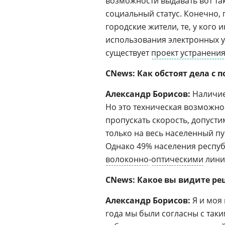
возможности выдавать вот та
социальный статус. Конечно,
городские жители, те, у кого
использования электронных ус
существует
проект устранени
CNews: Как обстоят дела с
Александр Борисов:
Наличие 
Но это техническая возможно
пропускать скорость, допустим
только на весь населенный пу
Однако 49% населения респуб
волоконно
-
оптическими
лини
CNews: Какое вы видите ре
Александр Борисов:
Я и моя 
года мы были согласны с таки