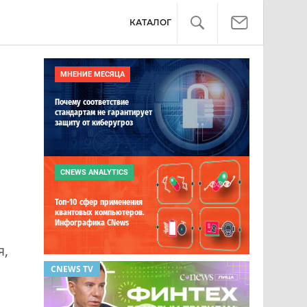
КАТАЛОГ
МНЕНИЕ МЕСЯЦА
Почему соответствие
стандартам не гарантирует
защиту от киберугроз
CNEWS ANALYTICS
Топ-10 сфер применения
квантовых компьютеров.
Инфографика CNews
я,
CNEWS TV
ОБЗОР