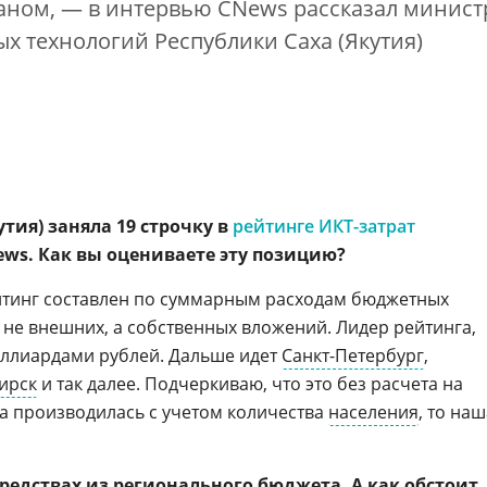
раном, — в интервью CNews рассказал минист
 технологий Республики Саха (Якутия)
Цифровизация ритейла 2026
утия) заняла 19 строчку в
рейтинге ИКТ-затрат
ews. Как вы оцениваете эту позицию?
йтинг составлен по суммарным расходам бюджетных
 не внешних, а собственных вложений. Лидер рейтинга,
миллиардами рублей. Дальше идет
Санкт-Петербург
,
ирск
и так далее. Подчеркиваю, что это без расчета на
ка производилась с учетом количества
населения
, то на
 средствах из регионального бюджета. А как обстоит