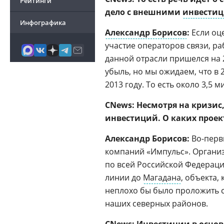
Рейтинги
дело с внешними
инвести
Инфографика
Александр Борисов
:
Если оц
участие операторов связи, р
данной отрасли пришелся на 
убыль, но мы ожидаем, что в 
2013 году. То есть около 3,5 
CNews: Несмотря на кризис
инвестиций. О каких проек
Александр Борисов:
Во-первы
компаний «Импульс». Органи
по всей Российской Федерац
линии до
Магадана
, объекта,
неплохо бы было проложить с
наших северных районов.