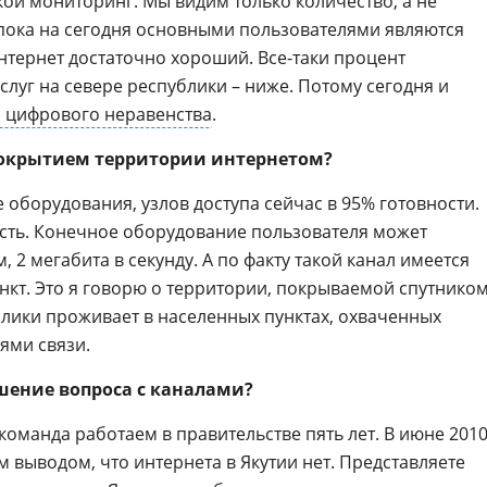
кой мониторинг. Мы видим только количество, а не
 пока на сегодня основными пользователями являются
 интернет достаточно хороший. Все-таки процент
луг на севере республики – ниже. Потому сегодня и
я цифрового неравенства
.
 покрытием территории интернетом?
оборудования, узлов доступа сейчас в 95% готовности.
сть. Конечное оборудование пользователя может
, 2 мегабита в секунду. А по факту такой канал имеется
нкт. Это я говорю о территории, покрываемой спутником
лики проживает в населенных пунктах, охваченных
ями связи.
шение вопроса с каналами?
команда работаем в правительстве пять лет. В июне 201
м выводом, что интернета в Якутии нет. Представляете