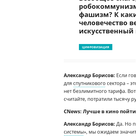
робокоммунизм
фашизм? К как
человечество в
искусственный
ЦИФРОВИЗАЦИЯ
Александр Борисов:
Если го
для
спутникового
сектора – эт
нет безлимитного тарифа. Вот
считайте, потратили тысячу р
CNews: Лучше в кино пойти
Александр Борисов:
Да. Но 
системы
», мы ожидаем значи