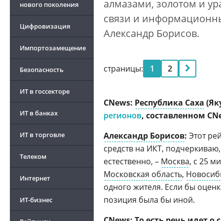
алмазами, золотом и у
нового поколения
связи и информационных
Цифровизация
Александр Борисов.
Импортозамещение
страницы:
1
2
Безопасность
Российские операционные системы
2026
ИТ в госсекторе
CNews:
Республика Саха
(Як
ИТ в банках
регионов
, составленном CN
ИТ в торговле
Александр Борисов
:
Этот ре
средств на ИКТ, подчеркиваю,
Телеком
естественно, –
Москва
, с 25 
Московская область
,
Новосиб
Интернет
одного жителя. Если бы оцен
позиция была бы иной.
ИТ-бизнес
CNews: То есть речь идет о