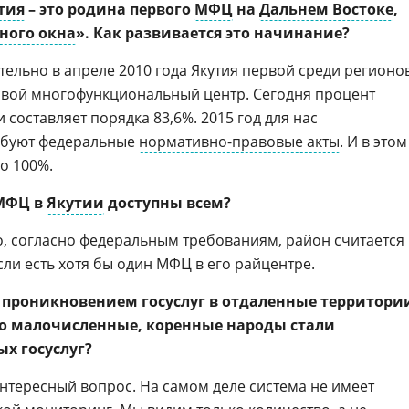
тия
– это родина первого
МФЦ
на
Дальнем Востоке
,
ного окна
». Как развивается это начинание?
ельно в апреле 2010 года Якутия первой среди регионо
свой многофункциональный центр. Сегодня процент
 составляет порядка 83,6%. 2015 год для нас
ребуют федеральные
нормативно-правовые акты
. И в этом
о 100%.
 МФЦ в
Якутии
доступны всем?
, согласно федеральным требованиям, район считается
ли есть хотя бы один МФЦ в его райцентре.
 с проникновением госуслуг в отдаленные территори
то малочисленные, коренные народы стали
х госуслуг?
нтересный вопрос. На самом деле система не имеет