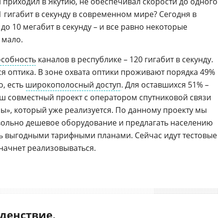
й приходил в Якутию, не обеспечивал скорости до одного
 1 гигабит в секунду в современном мире? Сегодня в
 до 10 мегабит в секунду – и все равно некоторые
 мало.
особность
каналов в республике – 120 гигабит в секунду.
ся оптика. В зоне охвата оптики проживают порядка 49%
о, есть
широкополосный доступ
. Для оставшихся 51% –
аш совместный проект с оператором спутниковой связи
ы», который уже реализуется. По данному проекту мы
овольно дешевое оборудование и предлагать населению
ь выгодными тарифными планами. Сейчас идут тестовые
т начнет реализовываться.
денствие,