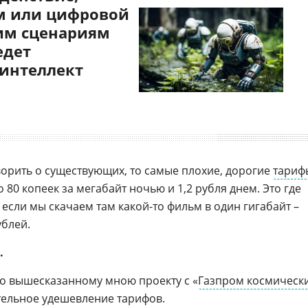
 или цифровой
им сценариям
едет
 интеллект
ворить о существующих, то самые плохие, дорогие
тариф
о 80 копеек за мегабайт ночью и 1,2 рубля днем. Это где
 если мы скачаем там какой-то фильм в один гигабайт –
ублей.
.
по вышесказанному мною проекту с «
Газпром космическ
тельное удешевление тарифов.