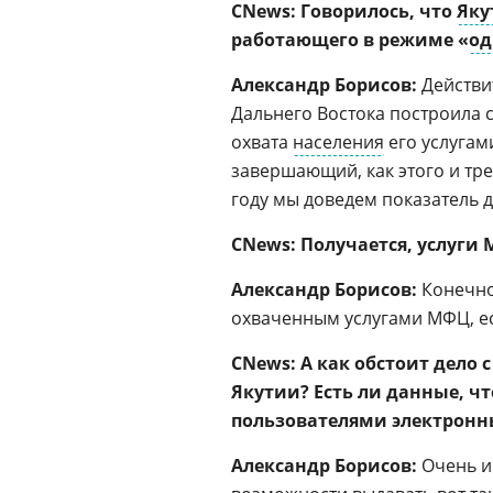
CNews: Говорилось, что
Яку
работающего в режиме «
од
Александр Борисов:
Действит
Дальнего Востока построила 
охвата
населения
его услугами
завершающий, как этого и т
году мы доведем показатель д
CNews: Получается, услуги
Александр Борисов:
Конечно
охваченным услугами МФЦ, ес
CNews: А как обстоит дело
Якутии? Есть ли данные, ч
пользователями электронны
Александр Борисов:
Очень и