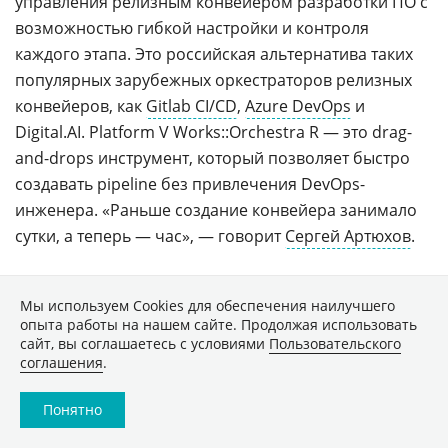
управления релизным конвейером разработки ПО с
возможностью гибкой настройки и контроля
каждого этапа. Это российская альтернатива таких
популярных зарубежных оркестраторов релизных
конвейеров, как
Gitlab CI/CD
,
Azure DevOps
и
Digital.AI. Platform V Works::Orchestra R — это drag-
and-drops инструмент, который позволяет быстро
создавать pipeline без привлечения DevOps-
инженера. «Раньше создание конвейера занимало
сутки, а теперь — час», — говорит
Сергей Артюхов
.
Сложности цифровой
Мы используем Сookies для обеспечения наилучшего
трансформации
опыта работы на нашем сайте. Продолжая использовать
сайт, вы соглашаетесь с условиями
Пользовательского
«Я далек от того, чтобы гордиться нашими успехами
соглашения
.
— многое еще предстоит сделать», — начал свое
Понятно
выступление
Евгений Абакумов
, директор по
информационной инфраструктуре
Росатома
.