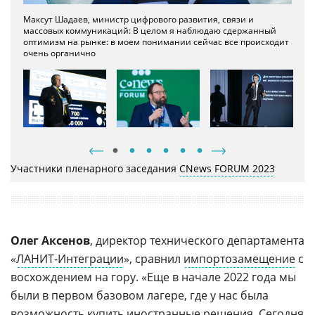
Максут Шадаев, министр цифрового развития, связи и
массовых коммуникаций: В целом я наблюдаю сдержанный
оптимизм на рынке: в моем понимании сейчас все происходит
очень органично
Андрей Врацкий
, CEO eXpress: Скоро все, что сегодня доступно
на корпоративном компьютере, будет в супераппе
Участники пленарного заседания
CNews FORUM 2023
Олег Аксенов
, директор технического департамента
«
ЛАНИТ-Интеграции
», сравнил
импортозамещение
с
восхождением на гору. «Еще в начале 2022 года мы
были в первом базовом лагере, где у нас была
возможность купить иностранные решения. Сегодня