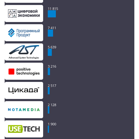
11 815
7 411
5 639
3 216
2 517
2 128
1 900