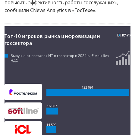
повысить эффективность работы госслужащих», —
сообщили CNews Analytics в «
ГосТехе
».
Топ-10 игроков рынка цифровизации
госсектора
Выручка от поставок ИТ в госсектор в 2024 г., ₽ млн без
НДС
122 091
16 907
14 590