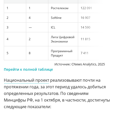
1
1
Ростелеком
122 091
11
2
4
Softline
16 907
13
3
—
ICL
14 590
11
Лига Цифровой
4
2
11 815
10
Экономики
Программный
5
8
7 411
6 
Продукт
Источник: CNews Analytics, 2025
Перейти к полной таблице
Национальный проект
реализовывают почти на
протяжении года, за этот период удалось добиться
определенных результатов. По сведениям
Минцифры РФ, на 1 октября, в частности, достигнуты
следующие показатели: