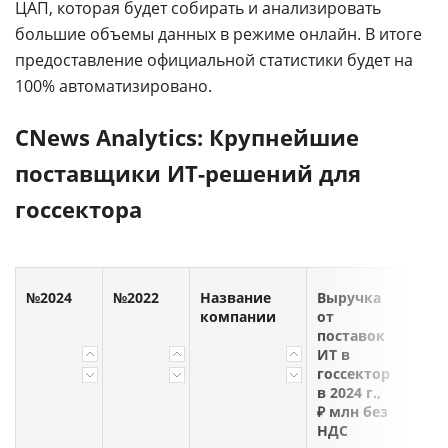
ЦАП, которая будет собирать и анализировать
большие объемы данных в режиме онлайн. В итоге
предоставление официальной статистики будет на
100% автоматизировано.
CNews Analytics: Крупнейшие
поставщики ИТ-решений для
госсектора
№2024
№2022
Название
Выручка
В
компании
от
от
поставок
по
ИТ в
ИТ
госсектор
го
в 2024 г.,
в 
₽ млн без
₽ 
НДС
Н