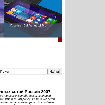
Планшет Dell Venue 11 Pro
Пора выбирать Fujitsu!
чных сетей России 2007
х торговых сетей России, согласно
 же, что и годом ранее. Розничные сети
лжают считаться в отрасли достойными