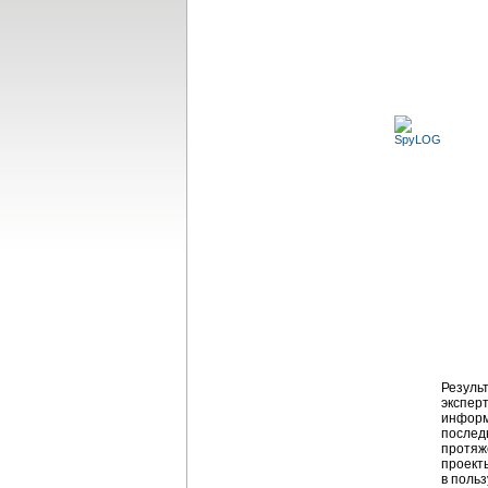
Резуль
экспер
информ
последн
протяж
проект
в поль