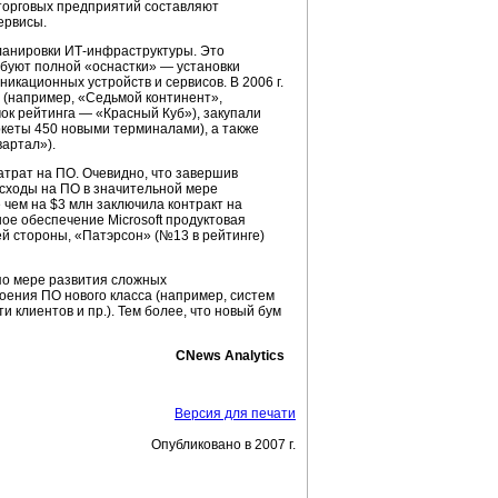
 торговых предприятий составляют
ервисы.
планировки ИТ-инфраструктуры. Это
буют полной «оснастки» — установки
икационных устройств и сервисов. В 2006 г.
 (например, «Седьмой континент»,
чок рейтинга — «Красный Куб»), закупали
кеты 450 новыми терминалами), а также
вартал»).
трат на ПО. Очевидно, что завершив
асходы на ПО в значительной мере
 чем на $3 млн заключила контракт на
ое обеспечение Microsoft продуктовая
ей стороны, «Патэрсон» (№13 в рейтинге)
по мере развития сложных
ения ПО нового класса (например, систем
клиентов и пр.). Тем более, что новый бум
CNews Analytics
Версия для печати
Опубликовано в 2007 г.