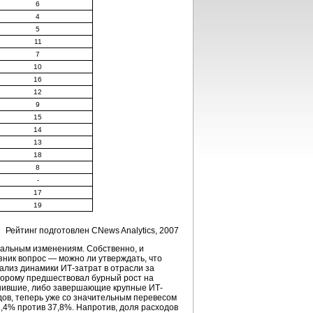
6
4
5
11
7
10
16
12
9
15
14
13
18
8
-
17
19
Рейтинг подготовлен CNews Analytics, 2007
мальным изменениям. Собственно, и
зник вопрос — можно ли утверждать, что
ализ динамики ИТ-затрат в отрасли за
оторому предшествовал бурный рост на
ершившие, либо завершающие крупные ИТ-
дов, теперь уже со значительным перевесом
2,4% против 37,8%. Напротив, доля расходов