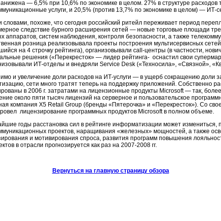
занижена — 6,5% при 10,6% по экономике в целом. 27% в структуре расходов
ммуникационные услуги, и 20,5% (против 13,7% по экономике в целом) — ИТ-с
и словами, похоже, что сегодня российский ритейл переживает период пере
мерное следствие бурного расширения сетей — новые торговые площади тре
х аппаратов, систем наблюдения, контроля безопасности, а также телекоммун
твенная розница реализовывала проекты построения мультисервисных сетей
ийся на 4 строчку рейтинга), организовывали call-центры (в частности, нови
альные решения («Перекресток» — лидер рейтинга- оснастил свои супермар
низовывали ИТ-отделы и внедряли Service Desk («Техносила», «Связной», «К
имо и увеличение доли расходов на ИТ-услуги — в ущерб сокращению доли за
тизацию, сети много тратят теперь на поддержку приложений. Собственно р
ованы в 2006 г. затратами на лицензионные продукты Microsoft — так, более
ение около пяти тысяч лицензий на серверное и пользовательское программн
ная компания X5 Retail Group (бренды «Пятерочка» и «Перекресток»). Со сво
провел лицензирование программных продуктов Microsoft в полном объеме.
айшие годы расстановка сил в рейтинге информатизации может измениться, 
ммуникационных проектов, наращивания «железных» мощностей, а также осво
зирования и мотивирования спроса, развития программ повышения лояльности 
ктов в отрасли прогнозируется как раз на 2007-2008 гг.
Вернуться на главную страницу обзора