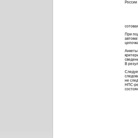
сотова
При по
автома
цепочк
Анкеты
критери
сведен
В резу
Следуе
следов
не след
НПС-ре
состоя