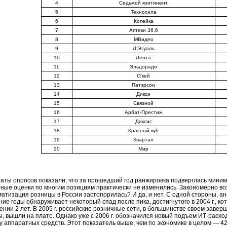
4
Седьмой континент
5
Техносила
6
Копейка
7
Аптеки 36,6
8
МВидео
9
Л’Этуаль
10
Лента
11
Эльдорадо
12
О’кей
13
Патэрсон
14
Дикси
15
Связной
16
Арбат-Престиж
17
Диксис
18
Красный куб
19
Квартал
20
Мир
таты опросов показали, что за прошедший год ранжировка подверглась мини
тные оценки по многим позициям практически не изменились. Закономерно во
атизация розницы в России застопорилась? И да, и нет. С одной стороны, ан
ие годы обнаруживает некоторый спад после пика, достигнутого в 2004 г., к
ении 2 лет. В 2005 г. российские розничные сети, в большинстве своем зав
ы, вышли на плато. Однако уже с 2006 г. обозначился новый подъем ИТ-расхо
зу аппаратных средств. Этот показатель выше, чем по экономике в целом — 4