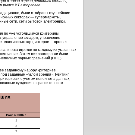
ии в новой версии рейтинга связаны,
 рынке ИТ в торговле.
 традиционно, были отобраны крупнейшие
ыночных секторах — супермаркеты,
ные сети, сети бытовой электроники,
ия по уже устоявшимся критериям:
, управление складом, управление
 пластиковых карт, интернет-торговля.
вали всех игроков по каждому из указанных
заключение. Затем все ранжировки были
 неполных парных сравнений (НПС).
нее заданному набору критериев,
 под заданным «углом зрения». Рейтинг
 критериев и с учетом неполноты данных,
нованные суждения о сравнительном
йших
Ранг в 2006 г.
1
2
3