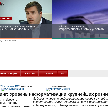
ак строился электронный
ИКТ в страховании:
изнес Банка Москвы?
эффективность в новых условиях
s)
Facebook
ейтинг CNewsInfrastructure 2015:
Информационная безопасность
риглашаем участвовать
бизнеса и госструктур: развитие в
новых условиях
ОНФЕРЕНЦИИ
ЖУРНАЛ
ТЕХНИКА
ТВ
"
ИТ в торговле 2007
" подготовлен
При поддержке
инг: Уровень информатизации крупнейших розни
Лидеры по уровню информатизации среди крупнейши
исследованию CNews Analytics, в 2006 г остались те
«Перекресток», «Пятерочка» и «Евросеть» продо