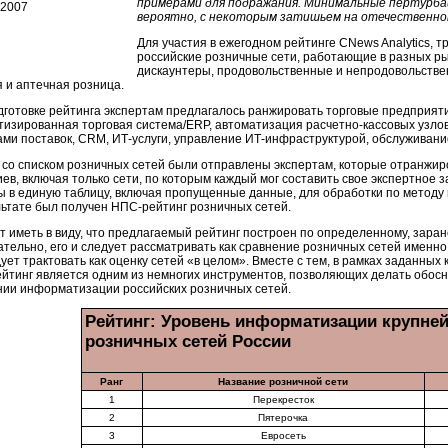
примерами для подражания. Минимальные пертурбац
вероятно, с некоторым затишьем на отечественном
Для участия в ежегодном рейтинге CNews Analytics,
российские розничные сети, работающие в разных р
дискаунтеры, продовольственные и непродовольствен
я и аптечная розница.
дготовке рейтинга экспертам предлагалось ранжировать торговые предприят
тизированная торговая система/ERP, автоматизация расчетно-кассовых узлов
ами поставок, CRM, ИТ-услуги, управление ИТ-инфраструктурой, обслуживание
 со списком розничных сетей были отправлены экспертам, которые отранжиро
ев, включая только сети, по которым каждый мог составить свое экспертное 
ы в единую таблицу, включая пропущенные данные, для обработки по методу
льтате был получен НПС-рейтинг розничных сетей.
т иметь в виду, что предлагаемый рейтинг построен по определенному, зара
ательно, его и следует рассматривать как сравнение розничных сетей именно
ует трактовать как оценку сетей «в целом». Вместе с тем, в рамках заданных
йтинг является одним из немногих инструментов, позволяющих делать обос
нии информатизации российских розничных сетей.
Рейтинг: Уровень информатизации крупне
розничных сетей России
Ранг
Название розничной сети
1
Перекресток
2
Пятерочка
3
Евросеть