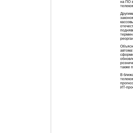
на ПО 
телеко
Другим
законо
кассовы
отечес
поднявш
термин
реорга
Объясн
автома
сформир
обновл
рознич
также 
В ближ
телеко
прогно
ИТ-прое