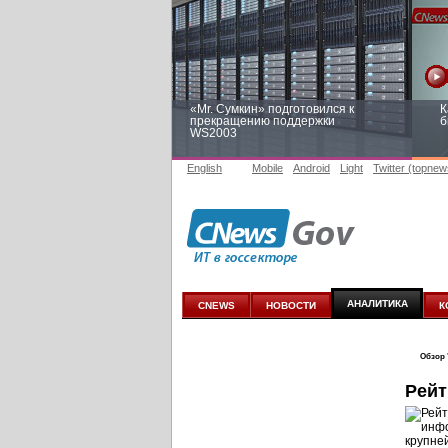
«Mr. Сумкин» подготовился к
К
прекращению поддержки
б
WS2003
English
Mobile
Android
Light
Twitter (topnew
Заоблачная оптимизация: как
Р
Faberlic изменил подход к
п
аналитике
АНАЛИТИКА
CNEWS
НОВОСТИ
К
Обзор 
Рейт