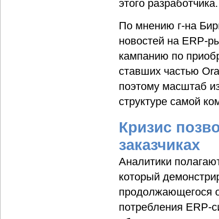
этого разработчика.
По мнению г-на Би
новостей на ERP-р
кампанию по приобр
ставших частью Ora
поэтому масштаб изм
структуре самой ко
Кризис позв
заказчиках
Аналитики полагают
который демонстрир
продолжающегося о
потребления ERP-с