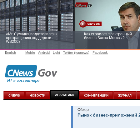
«Mr. Сумкин» подготовился к
Как строился электронный
прекращению поддержки
бизнес Банка Москвы?
WS2003
English
Mobile
Android
Light
Twitter (topnews)
Facebook
Заоблачная оптимизация: как
Рейтинг CNewsInfrastructure 20
Faberlic изменил подход к
приглашаем участвовать
аналитике
АНАЛИТИКА
CNEWS
НОВОСТИ
КОНФЕРЕНЦИИ
ЖУРНАЛ
Обзор
Рынок бизнес-приложений 