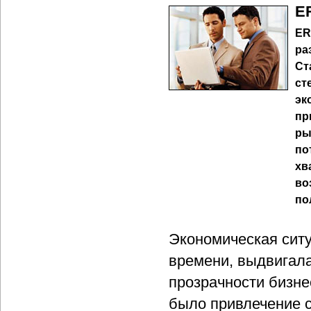
E
ER
ра
Ст
ст
эк
пр
ры
по
хв
во
по
Экономическая сит
времени, выдвигал
прозрачности бизне
было привлечение с