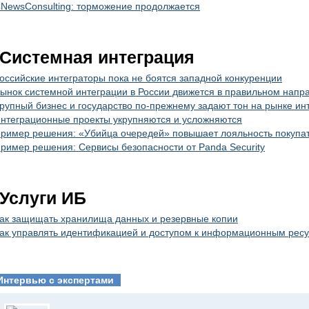
NewsConsulting: торможение продолжается
Системная интеграция
оссийские интеграторы пока не боятся западной конкуренции
ынок системной интеграции в России движется в правильном напр
рупный бизнес и государство по-прежнему задают тон на рынке ин
нтеграционные проекты укрупняются и усложняются
ример решения: «Убийца очередей» повышает лояльность покупа
ример решения: Сервисы безопасности от Panda Security
Услуги ИБ
ак защищать хранилища данных и резервные копии
ак управлять идентификацией и доступом к информационным рес
Интервью с экспертами