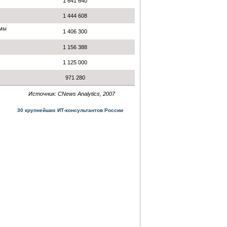
1 641 640
1 444 608
мы
1 406 300
1 156 388
1 125 000
971 280
Источник: CNews Analytics, 2007
30 крупнейших ИТ-консультантов России