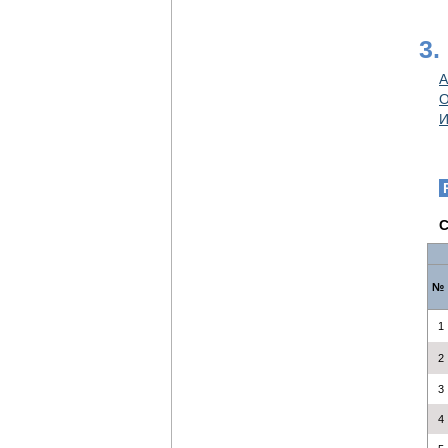
3.
А
О
И
C
№
1
2
3
4