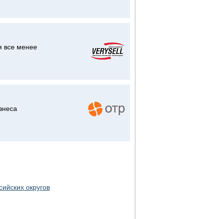
я все менее
знеса
ийских округов