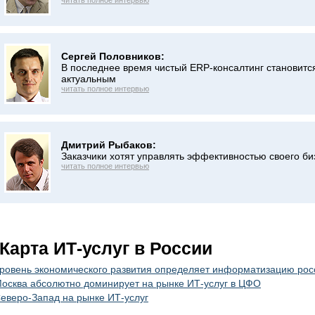
читать полное интервью
Сергей Половников:
В последнее время чистый ERP-консалтинг становитс
актуальным
читать полное интервью
Дмитрий Рыбаков:
Заказчики хотят управлять эффективностью своего би
читать полное интервью
Карта ИТ-услуг в России
ровень экономического развития определяет информатизацию росс
осква абсолютно доминирует на рынке ИТ-услуг в ЦФО
еверо-Запад на рынке ИТ-услуг