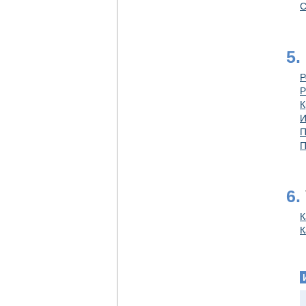
C
5.
Р
Р
К
И
П
П
6.
К
К