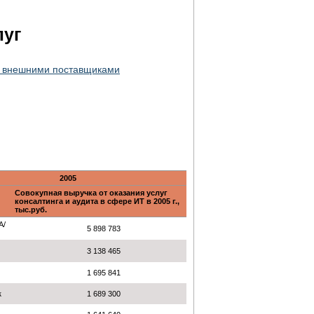
луг
и внешними поставщиками
2005
Совокупная выручка от оказания услуг
консалтинга и аудита в сфере ИТ в 2005 г.,
тыс.руб.
А/
5 898 783
3 138 465
1 695 841
к
1 689 300