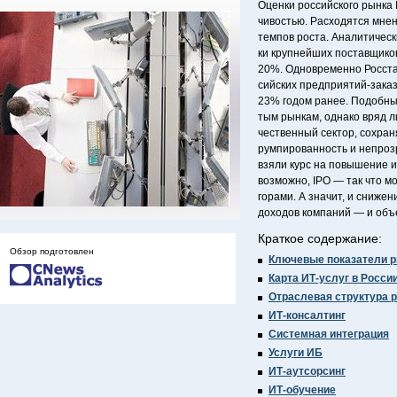
Оценки российского рынка 
чивостью. Расходятся мнен
темпов роста. Аналитическ
ки крупнейших поставщико
20%. Одновременно Росста
сийских предприятий-зака
23% годом ранее. Подобны
тым рынкам, однако вряд л
чественный сектор, сохра
румпированность и непрозр
взяли курс на повышение 
возможно, IPO — так что м
горами. А значит, и сниж
доходов компаний — и объ
Краткое содержание:
Обзор подготовлен
Ключевые показатели р
Карта ИТ-услуг в Росси
Отраслевая структура 
ИТ-консалтинг
Системная интеграция
Услуги ИБ
ИТ-аутсорсинг
ИТ-обучение