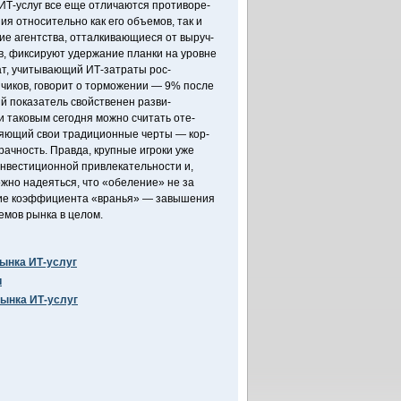
ИТ-услуг все еще отличаются противоре-
ия относительно как его объемов, так и
ие агентства, отталкивающиеся от выруч-
в, фиксируют удержание планки на уровне
т, учитывающий ИТ-затраты рос-
зчиков, говорит о торможении — 9% после
й показатель свойственен разви-
и таковым сегодня можно считать оте-
няющий свои традиционные черты — кор-
ачность. Правда, крупные игроки уже
инвестиционной привлекательности и,
ожно надеяться, что «обеление» не за
ение коэффициента «вранья» — завышения
емов рынка в целом.
ынка ИТ-услуг
и
рынка ИТ-услуг