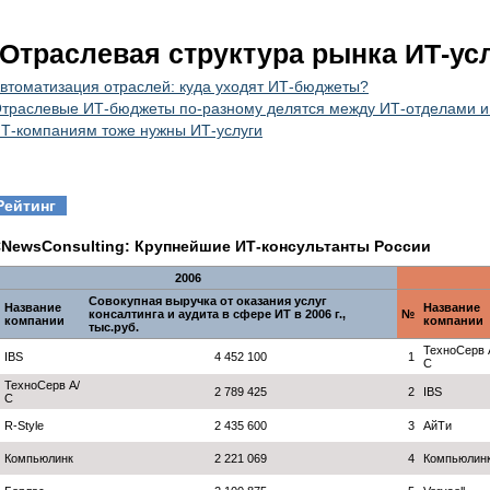
Отраслевая структура рынка ИТ-ус
втоматизация отраслей: куда уходят ИТ-бюджеты?
траслевые ИТ-бюджеты по-разному делятся между ИТ-отделами 
Т-компаниям тоже нужны ИТ-услуги
Рейтинг
NewsConsulting: Крупнейшие ИТ-консультанты России
2006
Совокупная выручка от оказания услуг
Название
Название
консалтинга и аудита в сфере ИТ в 2006 г.,
№
компании
компании
тыс.руб.
ТехноСерв 
IBS
4 452 100
1
С
ТехноСерв А/
2 789 425
2
IBS
С
R-Style
2 435 600
3
АйТи
Компьюлинк
2 221 069
4
Компьюлин