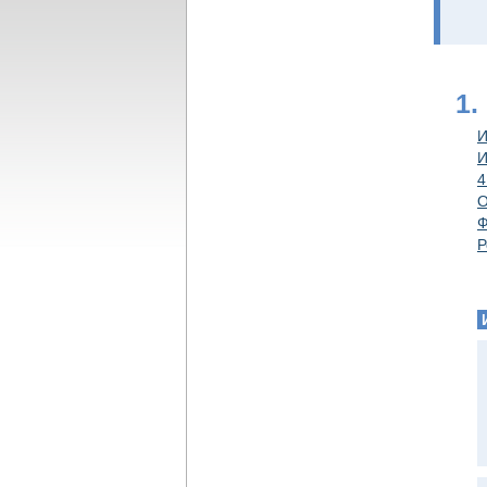
1.
И
И
4
О
Ф
Р