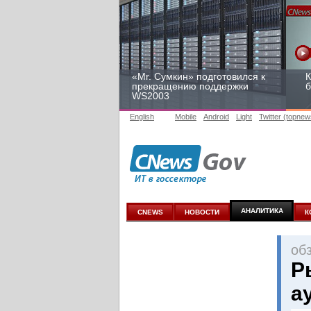
«Mr. Сумкин» подготовился к
К
прекращению поддержки
б
WS2003
English
Mobile
Android
Light
Twitter (topnew
Заоблачная оптимизация:
Р
как Faberlic изменил подход
2
к аналитике
у
АНАЛИТИКА
CNEWS
НОВОСТИ
К
oб
Р
а