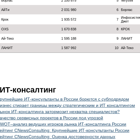
Борлас
2 100 875
5
Verysell
АйТи
2 031 980
6
Борлас
Инфосисте
Крок
1 935 572
7
Джет
OXS
1 670 838
8
КРОК
Ай-Теко
1 595 188
9
ЛАНИТ
ЛАНИТ
1 587 992
10
Ай-Теко
ИТ-консалтинг
рупнейшие ИТ-консультанты в России борются с субподрядом
изнес стирает границы между стратегическим и ИТ консалтингом
ынок ИТ-консалтинга затормозит нехватка специалистов?
ачество сервисных проектов в России под угрозой
WOT–анализ ведущих игроков рынка ИТ-консалтинга России
ейтинг CNewsConsulting: Крупнейшие ИТ-консультанты России
ейтинг CNewsConsulting: Оценка достоверности данных