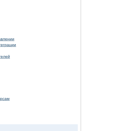
авлении
теграции
телей
урсам