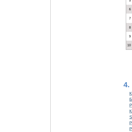
5
6
7
8
9
10
4.
К
Б
Р
К
S
Р
Р