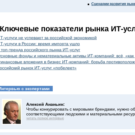
Сценарии развития рын
Ключевые показатели рынка ИТ-усл
Т-услуги не успевают за российской экономикой
Т-услуги в России: время импорта ушло
 топ-тренда российского рынка ИТ-услуг
сновные фонды и нематериальные активы ИТ-компаний: всё, «как 
инансовые вложения в бизнес ИТ-компаний: борьба противополо
оссийский рынок ИТ-услуг «побелеет»
Интервью с экспертами
Алексей Ананьин:
Чтобы конкурировать с мировыми брендами, нужно о
соответствующими людскими и материальными ресу
читать полное интервью