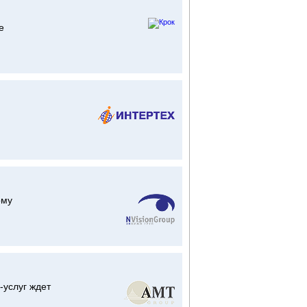
е
ому
-услуг ждет