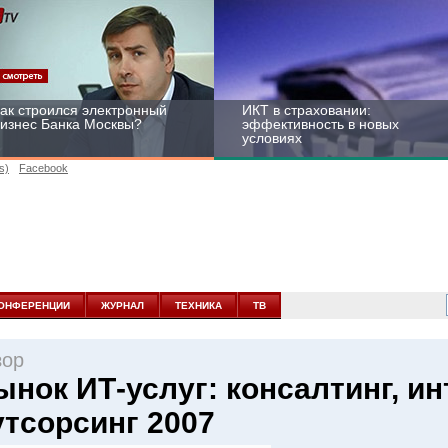
ак строился электронный
ИКТ в страховании:
изнес Банка Москвы?
эффективность в новых
условиях
s)
Facebook
ейтинг CNewsInfrastructure
Информационная
015: приглашаем
безопасность бизнеса и
частвовать
госструктур: развитие в
ОНФЕРЕНЦИИ
ЖУРНАЛ
ТЕХНИКА
ТВ
новых условиях
зор
ынок ИТ-услуг: консалтинг, ин
утсорсинг 2007