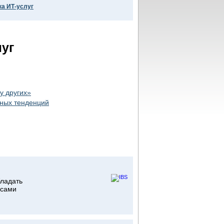
ка ИТ-услуг
уг
у других»
жных тенденций
бладать
рсами