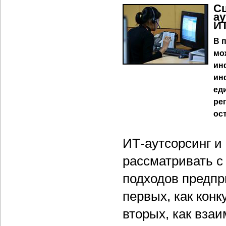
С
а
И
В 
мо
ин
ин
ед
ре
ос
ИТ-аутсорсинг и
рассматривать с
подходов предпр
первых, как кон
вторых, как вза