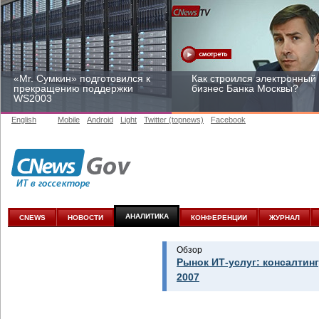
«Mr. Сумкин» подготовился к
Как строился электронный
прекращению поддержки
бизнес Банка Москвы?
WS2003
English
Mobile
Android
Light
Twitter (topnews)
Facebook
Заоблачная оптимизация:
Рейтинг CNewsInfrastructur
как Faberlic изменил подход
2015: приглашаем
к аналитике
участвовать
АНАЛИТИКА
CNEWS
НОВОСТИ
КОНФЕРЕНЦИИ
ЖУРНАЛ
Обзор
Рынок ИТ-услуг: консалтинг
2007