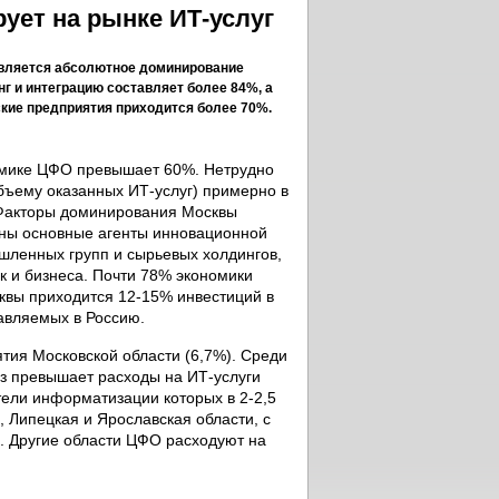
ует на рынке ИТ-услуг
вляется абсолютное доминирование
нг и интеграцию составляет более 84%, а
ские предприятия приходится более 70%.
номике ЦФО превышает 60%. Нетрудно
бъему оказанных ИТ-услуг) примерно в
. Факторы доминирования Москвы
ены основные агенты инновационной
ленных групп и сырьевых холдингов,
к и бизнеса. Почти 78% экономики
квы приходится 12-15% инвестиций в
авляемых в Россию.
ия Московской области (6,7%). Среди
аз превышает расходы на ИТ-услуги
тели информатизации которых в 2-2,5
, Липецкая и Ярославская области, с
%. Другие области ЦФО расходуют на