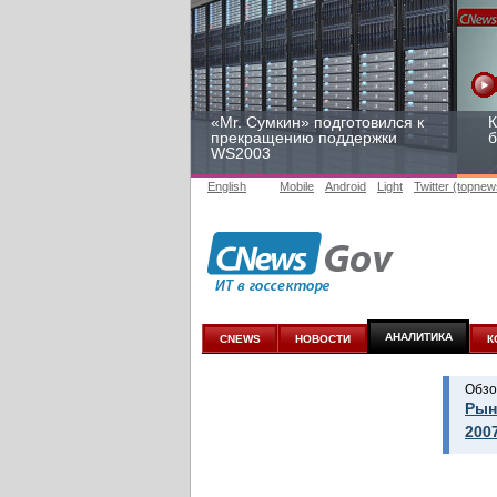
«Mr. Сумкин» подготовился к
К
прекращению поддержки
б
WS2003
English
Mobile
Android
Light
Twitter (topnew
Заоблачная оптимизация:
Р
как Faberlic изменил подход
2
к аналитике
у
АНАЛИТИКА
CNEWS
НОВОСТИ
К
Обзо
Рын
200