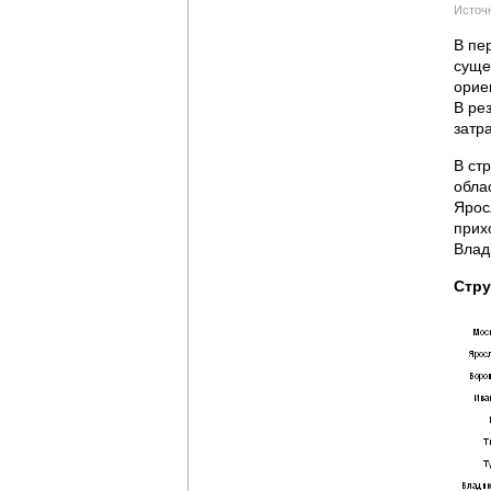
Источн
В пе
суще
орие
В ре
затр
В ст
обла
Ярос
прих
Влад
Стру