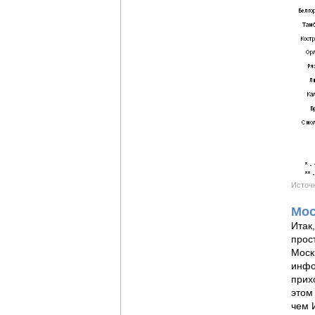
Источн
Мос
Итак
прос
Моск
инфо
прих
этом
чем 