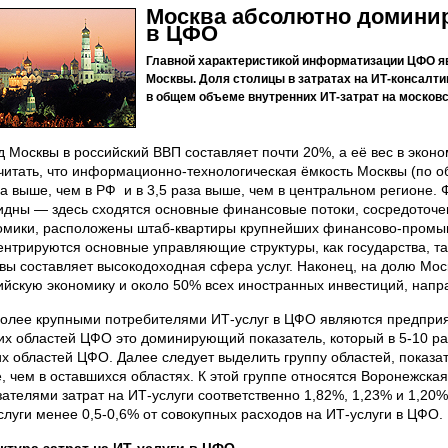
Москва абсолютно доминир
в ЦФО
Главной характеристикой информатизации ЦФО я
Москвы. Доля столицы в затратах на ИТ-консалти
в общем объеме внутренних ИТ-затрат на москов
д Москвы в российский ВВП составляет почти 20%, а её вес в эко
читать, что информационно-технологическая ёмкость Москвы (по о
за выше, чем в РФ и в 3,5 раза выше, чем в центральном регионе
идны — здесь сходятся основные финансовые потоки, сосредоточ
омики, расположены штаб-квартиры крупнейших финансово-промыш
ентрируются основные управляющие структуры, как государства, та
вы составляет высокодоходная сфера услуг. Наконец, на долю Мос
ийскую экономику и около 50% всех иностранных инвестиций, напр
олее крупными потребителями ИТ-услуг в ЦФО являются предприят
их областей ЦФО это доминирующий показатель, который в 5-10 р
их областей ЦФО. Далее следует выделить группу областей, показа
, чем в оставшихся областях. К этой группе относятся Воронежская
зателями затрат на ИТ-услуги соответственно 1,82%, 1,23% и 1,20
слуги менее 0,5-0,6% от совокупных расходов на ИТ-услуги в ЦФО.