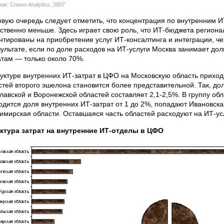
ик: Cnews Analytics, 2007
рвую очередь следует отметить, что концентрация по внутренним 
ственно меньше. Здесь играет свою роль, что ИТ-бюджета регион
нтированы на приобретение услуг ИТ-консалтинга и интеграции, ч
зультате, если по доле расходов на ИТ-услуги Москва занимает дол
атам — только около 70%.
руктуре внутренних ИТ-затрат в ЦФО на Московскую область приходи
стей второго эшелона становится более представительной. Так, до
лавской и Воронежской областей составляет 2,1-2,5%. В группу об
одится доля внутренних ИТ-затрат от 1 до 2%, попадают Ивановская
имирская области. Оставшаяся часть областей расходуют на ИТ-ус
ктура затрат на внутренние ИТ-отделы в ЦФО