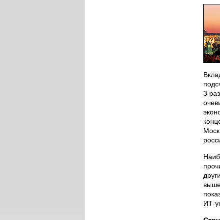
Вкла
подс
3 ра
очев
экон
конц
Моск
росс
Наиб
проч
друг
выше
пока
ИТ-у