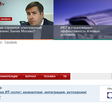
ак строился электронный
ИКТ в страховании:
изнес Банка Москвы?
эффективность в новых
условиях
s)
Facebook
ейтинг CNewsInfrastructure
Информационная
015: приглашаем
безопасность бизнеса и
частвовать
госструктур: развитие в
ОНФЕРЕНЦИИ
ЖУРНАЛ
ТЕХНИКА
ТВ
новых условиях
р
Обз
ок ИТ-услуг: консалтинг, интеграция, аутсорсинг
7