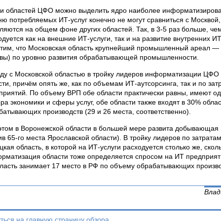
и областей ЦФО можно выделить ядро наиболее информатизирован
ню потребляемых ИТ-услуг конечно не могут сравниться с Москвой,
ляются на общем фоне других областей. Так, в 3-5 раз больше, че
одуется как на внешние ИТ-услуги, так и на развитие внутренних ИТ
тим, что Московская область крупнейший промышленный ареал — о
вы) по уровню развития обрабатывающей промышленности.
ду с Московской областью в тройку лидеров информатизации ЦФО 
сти, причём опять же, как по объемам ИТ-аутсорсинга, так и по за
приятий. По объему ВРП обе области практически равны, имеют о
ора экономики и сферы услуг, обе области также входят в 30% обл
батывающих производств (29 и 26 места, соответственно).
этом в Воронежской области в большей мере развита добывающая
ив 65-го места Ярославской области). В тройку лидеров по затрата
цкая область, в которой на ИТ-услуги расходуется столько же, скол
рматизация области тоже определяется спросом на ИТ предпри
ласть занимает 17 место в РФ по объему обрабатывающих произво
Влад
ться на главную страницу обзора