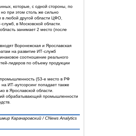
ных, которые, с одной стороны, по
 но при этом столь же сильно
м в любой другой области ЦФО,
-служб, в Московской области.
бласть занимает 2 место (после
входят Воронежская и Ярославская
тратам на развитие ИТ-служб
динаковое соотношение реального
астей-лидеров по объему продукции
 промышленность (53-е место в РФ
м на ИТ-аутсорсинг попадает также
ько в Ярославской области.
ятий обрабатывающей промышленности
дств.
имир Карачаровский / CNews Analytics