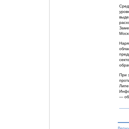
Сред
уров
выде
расх
Заме
Моск
Наря
обла
пред
сект
обра
При 
прот
Липе
Инфо
— об
Верну