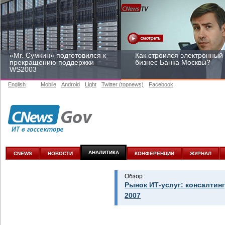
«Mr. Сумкин» подготовился к
Как строился электронный
прекращению поддержки
бизнес Банка Москвы?
WS2003
English
Mobile
Android
Light
Twitter (topnews)
Facebook
Заоблачная оптимизация:
Рейтинг CNewsInfrastructur
как Faberlic изменил подход
2015: приглашаем
к аналитике
участвовать
АНАЛИТИКА
CNEWS
НОВОСТИ
КОНФЕРЕНЦИИ
ЖУРНАЛ
Обзор
Рынок ИТ-услуг: консалтинг
2007