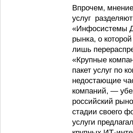
Впрочем, мнение
услуг разделяют
«Инфосистемы Д
рынка, о которой
лишь перераспре
«Крупные компа
пакет услуг по к
недостающие час
компаний, — убе
российский рыно
стадии своего ф
услуги предлага
крупных ИТ-инте