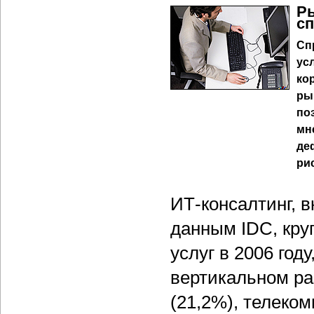
Ры
с
Сп
ус
ко
ры
по
мн
де
ри
ИТ-консалтинг, в
данным IDC, кру
услуг в 2006 год
вертикальном р
(21,2%), телеко