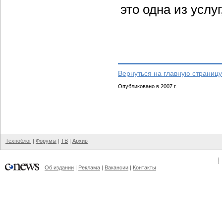
это одна из усл
Вернуться на главную страницу
Опубликовано в 2007 г.
Техноблог
|
Форумы
|
ТВ
|
Архив
Об издании
|
Реклама
|
Вакансии
|
Контакты