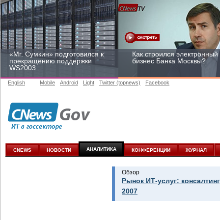
«Mr. Сумкин» подготовился к
Как строился электронный
прекращению поддержки
бизнес Банка Москвы?
WS2003
English
Mobile
Android
Light
Twitter (topnews)
Facebook
Заоблачная оптимизация:
Рейтинг CNewsInfrastructur
как Faberlic изменил подход
2015: приглашаем
к аналитике
участвовать
АНАЛИТИКА
CNEWS
НОВОСТИ
КОНФЕРЕНЦИИ
ЖУРНАЛ
Обзор
Рынок ИТ-услуг: консалтинг
2007