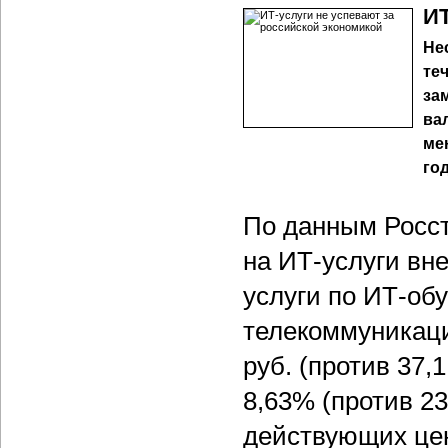
ИТ
Не
те
за
ва
ме
го
По данным Росст
на ИТ-услуги вн
услуги по ИТ-об
телекоммуникаци
руб. (против 37,1
8,63% (против 2
действующих цен