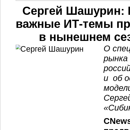
Сергей Шашурин: 
важные ИТ-темы пр
в нынешнем сез
О спе
рынка 
россий
и об 
модел
Серге
«Сиби
CNews