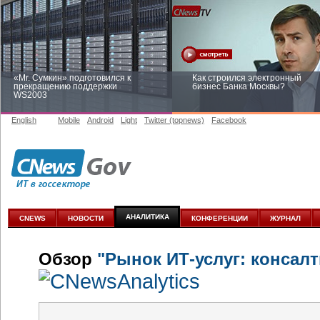
«Mr. Сумкин» подготовился к
Как строился электронный
прекращению поддержки
бизнес Банка Москвы?
WS2003
English
Mobile
Android
Light
Twitter (topnews)
Facebook
Заоблачная оптимизация: как
Рейтинг CNewsInfrastructure 20
Faberlic изменил подход к
приглашаем участвовать
аналитике
АНАЛИТИКА
CNEWS
НОВОСТИ
КОНФЕРЕНЦИИ
ЖУРНАЛ
Обзор
"Рынок ИТ-услуг: консалт