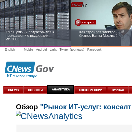
«Mr. Сумкин» подготовился к
Как строился электронный
прекращению поддержки
бизнес Банка Москвы?
WS2003
English
Mobile
Android
Light
Twitter (topnews)
Facebook
Заоблачная оптимизация: как
Рейтинг CNewsInfrastructure 20
Faberlic изменил подход к
приглашаем участвовать
аналитике
АНАЛИТИКА
CNEWS
НОВОСТИ
КОНФЕРЕНЦИИ
ЖУРНАЛ
Обзор
"Рынок ИТ-услуг: консалт