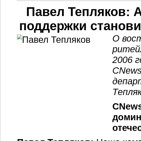
Павел Тепляков: 
поддержки станови
О вос
ритей
2006 
CNews
депар
Тепляк
CNews
домин
отече