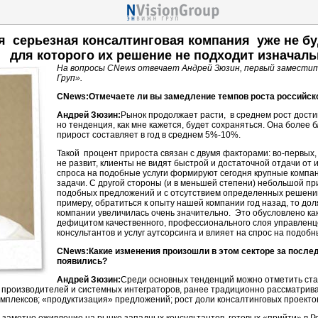
 серьезная консалтинговая компания уже не буд
для которого их решение не подходит изначаль
На вопросы CNews отвечает Андрей Зюзин, первый замести
Груп».
CNews:Отмечаете ли вы замедление темпов роста российско
Андрей Зюзин:
Рынок продолжает расти, в среднем рост дости
но тенденция, как мне кажется, будет сохраняться. Она более 
прирост составляет в год в среднем 5%-10%.
Такой процент прироста связан с двумя факторами: во-первых
не развит, клиенты не видят быстрой и достаточной отдачи от
спроса на подобные услуги формируют сегодня крупные компа
задачи. С другой стороны (и в меньшей степени) небольшой п
подобных предложений и с отсутствием определенных решений 
примеру, обратиться к опыту нашей компании год назад, то до
компании увеличилась очень значительно. Это обусловлено как
дефицитом качественного, профессионального слоя управленц
консультантов и услуг аутсорсинга и влияет на спрос на подобн
CNews:Какие изменения произошли в этом секторе за после
появились?
Андрей Зюзин:
Среди основных тенденций можно отметить ст
 производителей и системных интеграторов, ранее традиционно рассматрив
плексов; «продуктизация» предложений; рост доли консалтинговых проекто