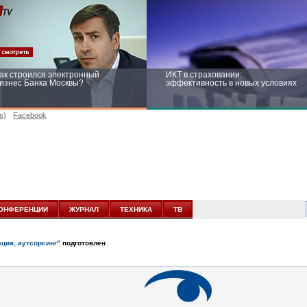
ак строился электронный
ИКТ в страховании:
изнес Банка Москвы?
эффективность в новых условиях
s)
Facebook
ейтинг CNewsInfrastructure 2015:
Информационная безопасность
риглашаем участвовать
бизнеса и госструктур: развитие в
новых условиях
ОНФЕРЕНЦИИ
ЖУРНАЛ
ТЕХНИКА
ТВ
ация, аутсорсинг"
подготовлен