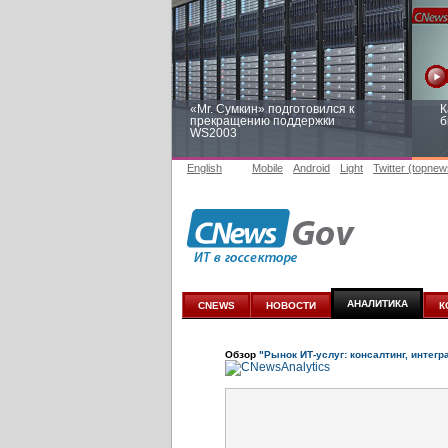
«Mr. Сумкин» подготовился к
К
прекращению поддержки
б
WS2003
English
Mobile
Android
Light
Twitter (topnew
Заоблачная оптимизация: как
Р
Faberlic изменил подход к
п
аналитике
АНАЛИТИКА
CNEWS
НОВОСТИ
К
Обзор
"Рынок ИТ-услуг: консалтинг, интегр