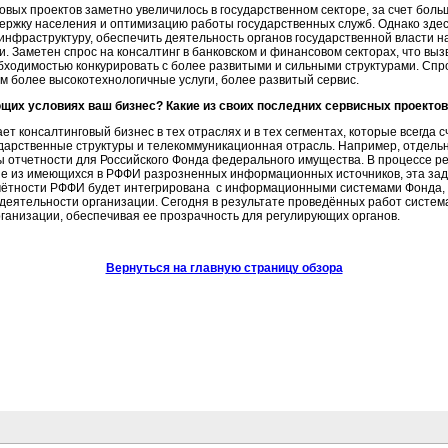
овых проектов заметно увеличилось в государственном секторе, за счет бол
ержку населения и оптимизацию работы государственных служб. Однако здес
инфраструктуру, обеспечить деятельность органов государственной власти
 Заметен спрос на консалтинг в банковском и финансовом секторах, что выз
обходимостью конкурировать с более развитыми и сильными структурами. Спро
м более высокотехнологичные услуги, более развитый сервис.
щих условиях ваш бизнес? Какие из своих последних сервисных проекто
ет консалтинговый бизнес в тех отраслях и в тех сегментах, которые всегда 
ударственные структуры и телекоммуникационная отрасль. Например, отдель
ы отчетности для Российского Фонда федерального имущества. В процессе 
ые из имеющихся в РФФИ разрозненных информационных источников, эта зад
чётности РФФИ будет интегрирована с информационными системами Фонда, 
 деятельности организации. Сегодня в результате проведённых работ систе
ганизации, обеспечивая ее прозрачность для регулирующих органов.
Вернуться на главную страницу обзора