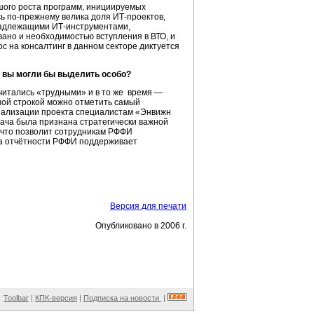
ьшого роста программ, инициируемых
ь по-прежнему велика доля ИТ-проектов,
 надлежащими ИТ-инструментами,
вано и необходимостью вступления в ВТО, и
с на консалтинг в данном секторе диктуется
в вы могли бы выделить особо?
считались «трудными» и в то же время —
ной строкой можно отметить самый
реализации проекта специалистам «Энвижн
ача была признана стратегически важной
что позволит сотрудникам РФФИ
ма отчётности РФФИ поддерживает
Версия для печати
Опубликовано в 2006 г.
Toolbar
|
КПК-версия
|
Подписка на новости
|