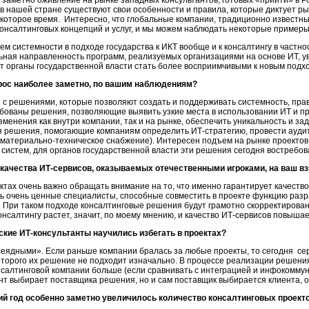
заметно оживление на рынке западных консультантов, готовых «прийти» в Ро
ак в нашей стране существуют свои особенности и правила, которые диктует р
екоторое время. Интересно, что глобальные компании, традиционно известн
онсалтинговых концепций и услуг, и мы можем наблюдать некоторые примеры
м системности в подходе государства к ИКТ вообще и к консалтингу в частно
ьная направленность программ, реализуемых организациями на основе ИТ, 
 органы государственной власти стать более восприимчивыми к новым подх
рос наиболее заметно, по вашим наблюдениям?
 с решениями, которые позволяют создать и поддерживать системность, пра
ебованы решения, позволяющие выявить узкие места в использовании ИТ и п
зменения как внутри компании, так и на рынке, обеспечить уникальность и за
я решения, помогающие компаниям определить ИТ-стратегию, провести аудит
материально-техническое снабжение). Интересен подъем на рынке проектов,
их систем, для органов государственной власти эти решения сегодня востребо
ачества ИТ-сервисов, оказываемых отечественными игроками, на ваш в
ктах очень важно обращать внимание на то, что именно гарантирует качество
ть очень ценные специалисты, способные совместить в проекте функцию разр
 При таком подходе консалтинговые решения будут грамотно скорректирован
онсалтингу растет, значит, по моему мнению, и качество ИТ-сервисов повышае
кие ИТ-консультанты научились избегать в проектах?
сеядными». Если раньше компании бралась за любые проекты, то сегодня се
 которого их решение не подходит изначально. В процессе реализации решен
консалтинговой компании больше (если сравнивать с интеграцией и инфокомм
нт выбирает поставщика решения, но и сам поставщик выбирается клиента, о
ий год особенно заметно увеличилось количество консалтинговых проект