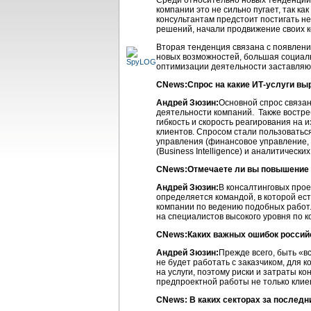
Среди относительно новых тенденций 
компании это не сильно пугает, так к
консультантам предстоит постигать н
решений, начали продвижение своих к
Вторая тенденция связана с появление
новых возможностей, большая социал
оптимизации деятельности заставляют
CNews:Спрос на какие ИТ-услуги вы
Андрей Зюзин:
Основной спрос связан
деятельности компаний. Также востр
гибкость и скорость реагирования на и
клиентов. Спросом стали пользоватьс
управления (финансовое управление, 
(Business Intelligence) и аналитическ
CNews:Отмечаете ли вы повышение к
Андрей Зюзин:
В консалтинговых прое
определяется командой, в которой ес
компании по ведению подобных работ.
на специалистов высокого уровня по к
CNews:Каких важных ошибок российс
Андрей Зюзин:
Прежде всего, быть «в
не будет работать с заказчиком, для
на услуги, поэтому риски и затраты 
предпроектной работы не только клие
CNews: В каких секторах за последн