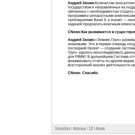
Андрей Зюзин:
Количество консалтинг
государством и направленных на подд
связанных с необходимостью создать 
программно-аппаратными комплексами.
требованиями Basel II, а значит — не
задачей предлагать конечным клиента
CNews:Как развивается в существую
Андрей Зюзин:
«Энвижн Груп» развива
знаковыми. Это в первую очередь гос
последний проект — создание систем
Груп» удалось консолидировать данн
для РФФИ. В дальнейшем Система от
формировать отчёты по другим видам
всесторонний анализ деятельности ор
CNews: Спасибо.
Техноблог
|
Форумы
|
ТВ
|
Архив