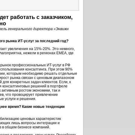
ет работать с заказчиком,
но
тель генерального директора «Энвижн
го рынка ИТ-услуг за последний год?
гает увеличения на 15%-20%. Это немного,
благоприятна, нежели в регионах EMEA, где
, рынок профессиональных ИТ-услуг в РФ
 использования консалтинга. При этом 90%
нии, которым необходимо решать отдельные
рирост рынка связан с ценовым диапазоном
для конкретных задач клиентов. Если, к
ля консалтинговых решений в портфеле
 активным ростом экономики, так и
ев, что провоцирует привлечение
ые услуги и решения.
днее время? Какие новые тенденции
абилизацию ценовых характеристик
ающих лишь вопросы интеграции и
в в общем бизнесе компаний.