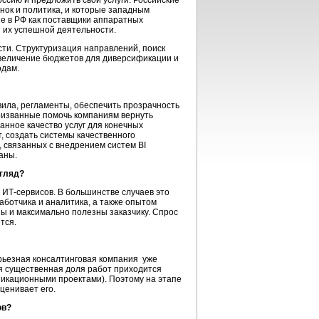
ссию и предложить свои услуги. Российские
ынок и политика, и которые западным
ые в РФ как поставщики аппаратных
 их успешной деятельности.
сти. Структуризация направлений, поиск
увеличение бюджетов для диверсификации и
одам.
вила, регламенты, обеспечить прозрачность
ризванные помочь компаниям вернуть
данное качество услуг для конечных
, создать системы качественного
 связанных с внедрением систем BI
ваны.
згляд?
 ИТ-сервисов. В большинстве случаев это
аботчика и аналитика, а также опытом
ы и максимально полезны заказчику. Спрос
тся.
рьезная консалтинговая компания уже
ия существенная доля работ приходится
уникационными проектами). Поэтому на этапе
ценивает его.
ов?