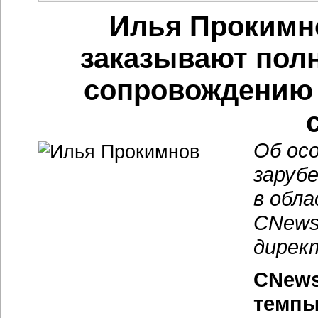
Илья Прокимн
заказывают полн
сопровождению
Об ос
заруб
в обл
CNews
директ
CNews
темпы