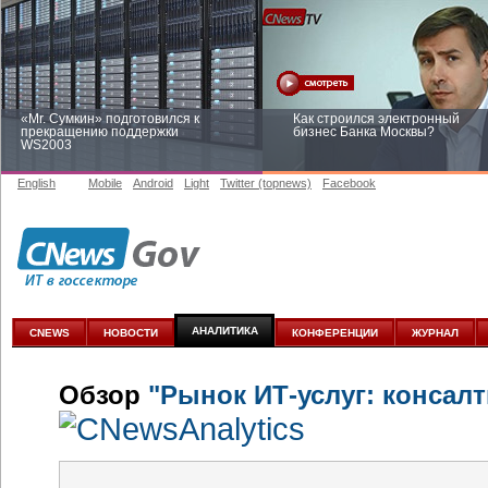
«Mr. Сумкин» подготовился к
Как строился электронный
прекращению поддержки
бизнес Банка Москвы?
WS2003
English
Mobile
Android
Light
Twitter (topnews)
Facebook
Заоблачная оптимизация: как
Рейтинг CNewsInfrastructure 20
Faberlic изменил подход к
приглашаем участвовать
аналитике
АНАЛИТИКА
CNEWS
НОВОСТИ
КОНФЕРЕНЦИИ
ЖУРНАЛ
Обзор
"Рынок ИТ-услуг: консалт