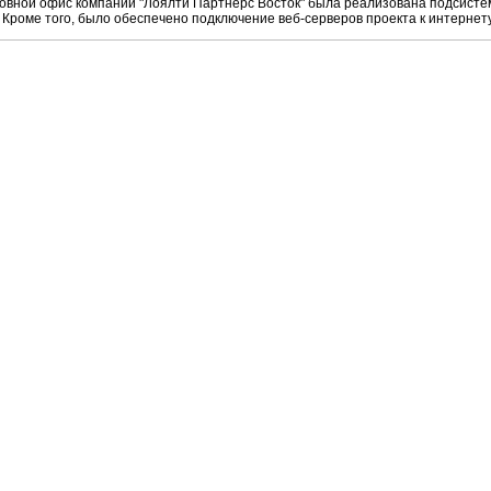
новной офис компании "Лоялти Партнерс Восток" была реализована подсист
 Кроме того, было обеспечено подключение веб-серверов проекта к интернету