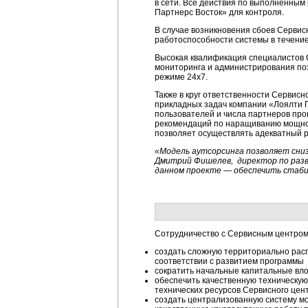
в сети. Все действия по выполненны
Партнерс Восток» для контроля.
В случае возникновения сбоев Серви
работоспособности системы в течение
Высокая квалификация специалистов 
мониторинга и администрирования поз
режиме 24х7.
Также в круг ответственности Сервис
прикладных задач компании «Лоялти П
пользователей и числа партнеров прог
рекомендаций по наращиванию мощнос
позволяет осуществлять адекватный р
«Модель аутсорсинга позволяет сни
Дмитрий Фишелев, директор по разв
данном проекте — обеспечить стабиль
Сотрудничество с Сервисным центром
создать сложную территориально рас
соответствии с развитием программы
сократить начальные капитальные вло
обеспечить качественную техническу
технических ресурсов Сервисного цен
создать централизованную систему мо