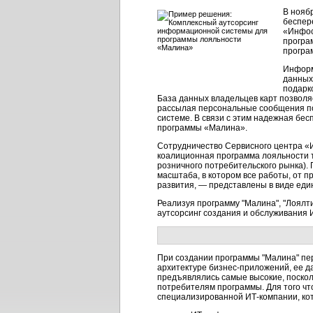
В нояб
беспер
«Инфос
програ
програ
Информ
данных
подарк
База данных владельцев карт позволя
рассылая персональные сообщения по
системе. В связи с этим надежная б
программы «Малина».
Сотрудничество Сервисного центра «
коалиционная программа лояльности т
розничного потребительского рынка).
масштаба, в котором все работы, от 
развития, — представлены в виде един
Реализуя программу "Малина", "Лоялт
аутсорсинг создания и обслуживания
При создании программы "Малина" пе
архитектуре бизнес-приложений, ее д
предъявлялись самые высокие, поско
потребителям программы. Для того чт
специализированной ИТ-компании, ко