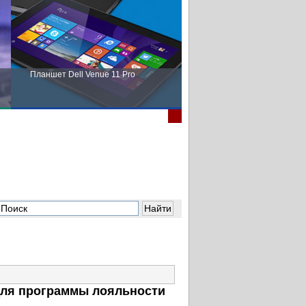
Планшет Dell Venue 11 Pro
Пора выбирать Fujitsu!
для программы лояльности