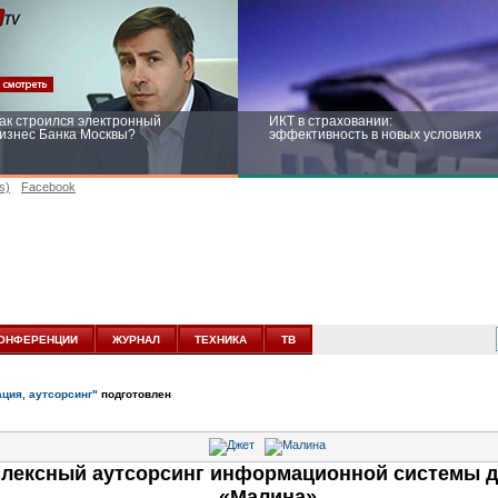
ак строился электронный
ИКТ в страховании:
изнес Банка Москвы?
эффективность в новых условиях
s)
Facebook
ейтинг CNewsInfrastructure 2015:
Информационная безопасность
риглашаем участвовать
бизнеса и госструктур: развитие в
новых условиях
ОНФЕРЕНЦИИ
ЖУРНАЛ
ТЕХНИКА
ТВ
ация, аутсорсинг"
подготовлен
плексный аутсорсинг информационной системы 
«Малина»