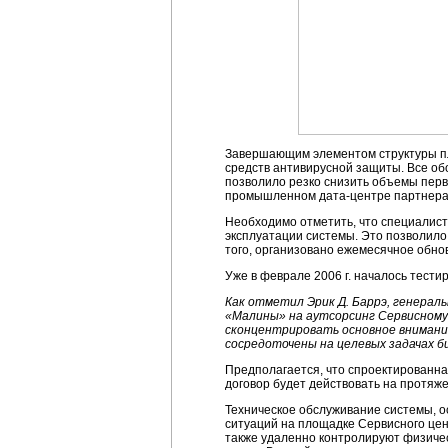
Завершающим элементом структуры п
средств антивирусной защиты. Все об
позволило резко снизить объемы пер
промышленном дата-центре партнера 
Необходимо отметить, что специалист
эксплуатации системы. Это позволил
того, организовано ежемесячное обн
Уже в феврале 2006 г. началось тести
Как отметил Эрик Д. Баррэ, генера
«Малины» на аутсорсинг Сервисном
сконцентрировать основное внимание
сосредоточены на целевых задачах б
Предполагается, что спроектированна
договор будет действовать на протяж
Техническое обслуживание системы, о
ситуаций на площадке Сервисного цен
также удаленно контролируют физиче