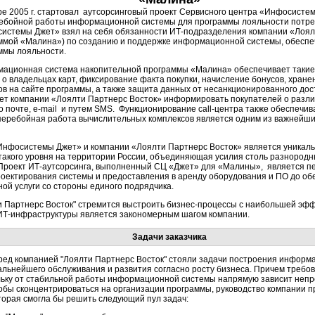
ре 2005 г. стартовал аутсорсинговый проект Сервисного центра «Инфосисте
ебойной работы информационной системы для программы лояльности потре
истемы Джет» взял на себя обязанности ИТ-подразделения компании «Лоял
ммой «Малина») по созданию и поддержке информационной системы, обесп
ммы лояльности.
ационная система накопительной программы «Малина» обеспечивает такие 
 о владельцах карт, фиксирование факта покупки, начисление бонусов, хран
ов на сайте программы, а также защита данных от несанкционированного дост
ет компании «Лоялти Партнерс Восток» информировать покупателей о различ
 почте, e-mail и путем SMS. Функционирование call-центра также обеспечи
есперебойная работа вычислительных комплексов является одним из важнейш
Инфосистемы Джет» и компании «Лоялти Партнерс Восток» является уникаль
акого уровня на территории России, объединяющая усилия столь разнородн
 Проект ИТ-аутсорсинга, выполненный СЦ «Джет» для «Малины», является п
проектирования системы и предоставления в аренду оборудования и ПО до о
ой услуги со стороны единого подрядчика.
и Партнерс Восток" стремится выстроить бизнес-процессы с наибольшей эфф
 ИТ-инфраструктуры является закономерным шагом компании.
Задачи заказчика
ред компанией "Лоялти Партнерс Восток" стояли задачи построения информ
альнейшего обслуживания и развития согласно росту бизнеса. Причем требов
льку от стабильной работы информационной системы напрямую зависит непр
обы сконцентрироваться на организации программы, руководство компании 
торая смогла бы решить следующий пул задач: