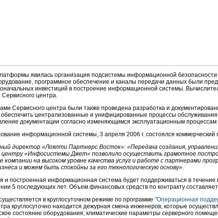
латформы явилась организация подсистемы информационной безопасности 
орудование, программное обеспечение и каналы передачи данных были предо
воначальных инвестиций в построение информационной системы. Вычислит
Сервисного центра.
ами Сервисного центра были также проведена разработка и документировани
о обеспечить централизованные и унифицированные процессы обслуживания 
овление документации согласно изменяющимся эксплуатационным процессам 
рование информационной системы, 3 апреля 2006 г. состоялся коммерческий п
льный директор «Лоялти Партнерс Восток»: «Передача создания, управлен
у центру «Инфосистемы Джет» позволило осуществить грамотное постро
 компании на высоком уровне качества услуг и работе с партнерами про
изнеса и можем быть спокойны за его технологическую основу».
я и построенная информационная система будет поддерживаться в течение в
ении 5 последующих лет. Объем финансовых средств по контракту составляет 
существляется в круглосуточном режиме по программе
"Операционная подде
тра круглосуточно находится дежурная смена инженеров, которые осуществ
ское состояние оборудования, климатические параметры серверного помеще