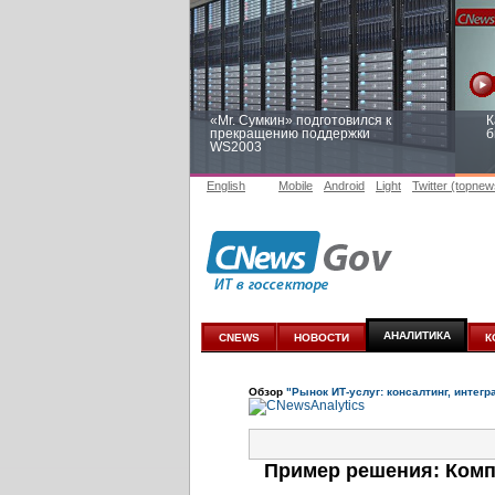
«Mr. Сумкин» подготовился к
К
прекращению поддержки
б
WS2003
English
Mobile
Android
Light
Twitter (topnew
Заоблачная оптимизация: как
Р
Faberlic изменил подход к
п
аналитике
АНАЛИТИКА
CNEWS
НОВОСТИ
К
Обзор
"Рынок ИТ-услуг: консалтинг, интегр
Пример решения: Ком