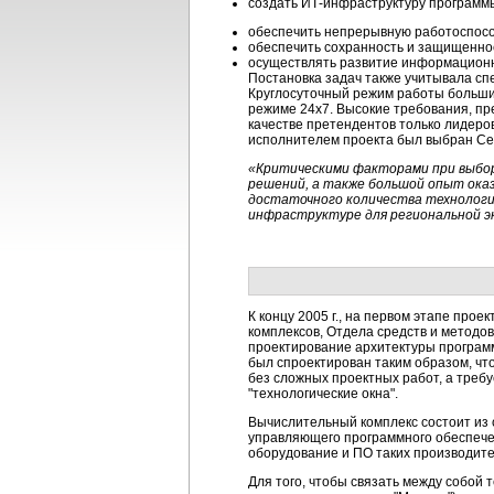
создать ИТ-инфраструктуру программы
обеспечить непрерывную работоспос
обеспечить сохранность и защищенно
осуществлять развитие информационно
Постановка задач также учитывала сп
Круглосуточный режим работы больши
режиме 24х7. Высокие требования, п
качестве претендентов только лидеров
исполнителем проекта был выбран Се
«Критическими факторами при выбор
решений, а также большой опыт ока
достаточного количества технологич
инфраструктуре для региональной э
К концу 2005 г., на первом этапе пр
комплексов, Отдела средств и метод
проектирование архитектуры програ
был спроектирован таким образом, ч
без сложных проектных работ, а треб
"технологические окна".
Вычислительный комплекс состоит из с
управляющего программного обеспечен
оборудование и ПО таких производителей
Для того, чтобы связать между собой