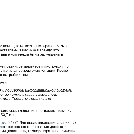
с помощью межсетевых экранов, VPN и
ставлены заказчику в аренду, что
ельные комплексы были размещены в
е правил, регламентов и инструкций по
с начала периода эксплуатации. Кроме
и потребностям.
уск.
ия и поддержки информационной системы
ение коммуникации с клиентом,
граммы. Теперь мы полностью
сего срока действия программы, текущий
$3,7 млн.
ржка 24х7"
. Для предотвращения аварийных
ляют резервное копирование данных, а
ния (влажность, температура) и напряжение