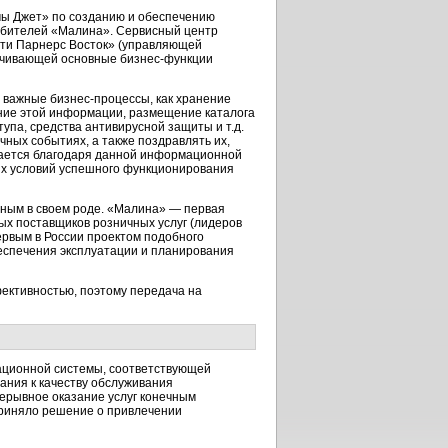
мы Джет» по созданию и обеспечению
бителей «Малина». Сервисный центр
ти Парнерс Восток» (управляющей
ечивающей основные бизнес-функции
важные бизнес-процессы, как хранение
ение этой информации, размещение каталога
упа, средства антивирусной защиты и т.д.
ных событиях, а также поздравлять их,
вается благодаря данной информационной
их условий успешного функционирования
ным в своем роде. «Малина» — первая
ых поставщиков розничных услуг (лидеров
ервым в России проектом подобного
беспечения эксплуатации и планирования
ективностью, поэтому передача на
ационной системы, соответствующей
ания к качеству обслуживания
ерывное оказание услуг конечным
приняло решение о привлечении