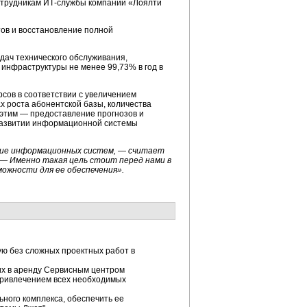
отрудникам ИТ-службы компании «Лоялти
ов и восстановление полной
ач технического обслуживания,
инфраструктуры не менее 99,73% в год в
сов в соответствии с увеличением
х роста абонентской базы, количества
с этим — предоставление прогнозов и
развитии информационной системы
тие информационных систем, — считает
— Именно такая цель стоит перед нами в
можности для ее обеспечения».
ю без сложных проектных работ в
их в аренду Сервисным центром
привлечением всех необходимых
ного комплекса, обеспечить ее