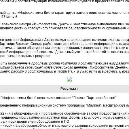
м работам и соответствующим изменениям фиксируются и предоставляются с
сный центр «Инфосистемы Джет» гарантирует замену неисправных компонент
 57 минут!
Сервисного центра «Инфосистемы Джет» и качественное выполнение ими зад
воляют достичь совокупного показателя работоспособности оборудования и 
ного центра «Инфосистемы Джет» входит планирование вычислительных ресур
артнерс Восток». Спектр работ включает сбор и анализ информации о плана
раммы, а также об изменении списка прикладных задач заказчика и в связи 
тей информационной системы. Детальный учет потребностей заказчика в 
ост вычислительных ресурсов.
зить болезненные проблемы роста компании и сопутствующее ему разви
итию бизнеса сервисных услуг Сервисного центра «Инфосистемы Джет». 
ную работу и рост компании в части ИТ, - и у нас есть все ресурсы и воз
Результат
 "Инфосистемы Джет" позволило компании "Лоялти Партнерс Восток":
пределенную информационную систему программы "Малина", масштабируему
жения в оборудование и программное обеспечение за счет предоставления 
ю поддержку программно-аппаратной платформы в круглосуточном режиме с 
тра и производителей оборудования и ПО
ниторинга работоспособности и системного администрирования вычислитель