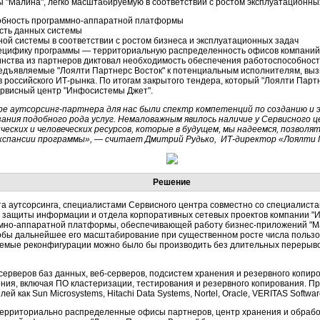
 "Малина", легко масштабируемую в соответствии с ростом эксплуатационны
обность программно-аппаратной платформы
сть данных системы
й системы в соответствии с ростом бизнеса и эксплуатационных задач
ецифику программы — территориальную распределенность офисов компаний-у
нства из партнеров диктовал необходимость обеспечения работоспособност
редъявляемые "Лоялти Партнерс Восток" к потенциальным исполнителям, выз
 российского ИТ-рынка. По итогам закрытого тендера, который "Лоялти Партне
рвисный центр "Инфосистемы Джет".
е аутсорсинг-партнера для нас были спектр компетенций по созданию и 
зания подобного рода услуг. Немаловажным явилось наличие у Сервисног
еских и человеческих ресурсов, которые в будущем, мы надеемся, позво
кспансии программы», — считает Дмитрий Рудько, ИТ-директор «Лоялти
Решение
оекта аутсорсинга, специалистами Сервисного центра совместно со специалис
ов защиты информации и отдела корпоративных сетевых проектов компании 
ммно-аппаратной платформы, обеспечивающей работу бизнес-приложений 
тобы дальнейшее его масштабирование при существенном росте числа польз
уемые реконфигурации можно было бы производить без длительных перерыво
ерверов баз данных, веб-серверов, подсистем хранения и резервного копиро
ия, включая ПО кластеризации, тестирования и резервного копирования. П
 как Sun Microsystems, Hitachi Data Systems, Nortel, Oracle, VERITAS Softwar
 территориально распределенные офисы партнеров, центр хранения и обработ