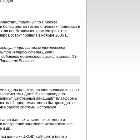
х задач
частниц "Малины" по г. Москве.
и большинства технологических процессов в
вали необходимость рассматривать в
рс Восток" провела в ноябре 2005 г.,
эксплуатации сложных технических
о центра «Инфосистемы Джет»
лят добавить мощностей существующей ИТ-
 Партнерс Восток
».
тами отдела проектирования вычислительных
"Инфосистемы Джет" было проведено
"Малины". Системный ландшафт платформы
ователей программы могло бы проводиться
в в работе системы, используя
вания данных, а также системного и
ри построении комплекса использовалось
e и др.
ки данных (ЦХОД), call-центр (центр