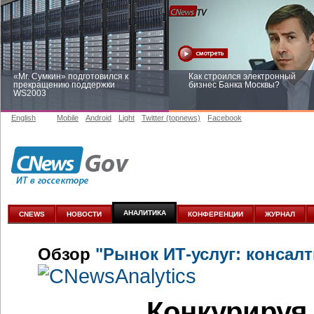
«Mr. Сумкин» подготовился к
Как строился электронный
прекращению поддержки
бизнес Банка Москвы?
WS2003
English
Mobile
Android
Light
Twitter (topnews)
Facebook
Заоблачная оптимизация: как
Рейтинг CNewsInfrastructure 20
Faberlic изменил подход к
приглашаем участвовать
аналитике
АНАЛИТИКА
CNEWS
НОВОСТИ
КОНФЕРЕНЦИИ
ЖУРНАЛ
Обзор
"Рынок ИТ-услуг: консалт
Конкурируя 