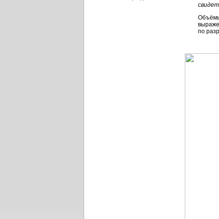
свидет
Объёмы 
выражен
по разр