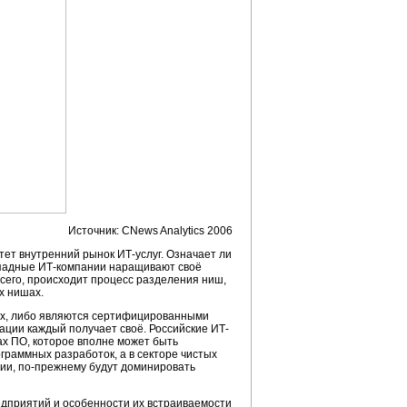
Источник: CNews Analytics 2006
стет внутренний рынок ИТ-услуг. Означает ли
западные ИТ-компании наращивают своё
всего, происходит процесс разделения ниш,
х нишах.
ах, либо являются сертифицированными
ции каждый получает своё. Российские ИТ-
ах ПО, которое вполне может быть
ограммных разработок, а в секторе чистых
ции, по-прежнему будут доминировать
едприятий и особенности их встраиваемости