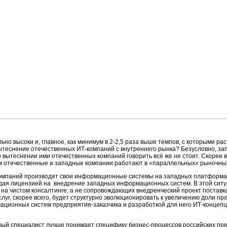
ьно высоки и, главное, как минимум в 2-2,5 раза выше темпов, с которыми ра
я вытеснение отечественных ИТ-компаний с внутреннего рынка? Безусловно, 
о вытеснении ими отечественных компаний говорить всё же не стоит. Скорее 
ом отечественные и западные компании работают в «параллельных» рыночны
компаний производят свои информационные системы на западных платформ
ая лицензией на внедрение западных информационных систем. В этой ситуа
 на чистом консалтинге, а не сопровождающих внедренческий проект поставк
луг, скорее всего, будет структурно эволюционировать к увеличению доли пр
мационных систем предприятия-заказчика и разработкой для него ИТ-концеп
нный специалист лучше понимает специфику бизнес-процессов российских пр