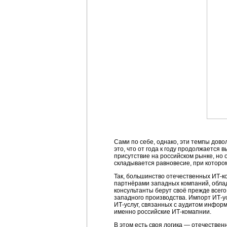
Сами по себе, однако, эти темпы довол
это, что от года к году продолжаетс
присутствие на российском рынке, но 
складывается равновесие, при котор
Так, большинство отечественных ИТ-
партнёрами западных компаний, облад
консультанты берут своё прежде всего
западного производства. Импорт ИТ-ус
ИТ-услуг, связанных с аудитом инфор
именно российские ИТ-комапнии.
В этом есть своя логика — отечестве