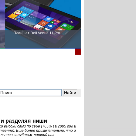
Планшет Dell Venue 11 Pro
Пора выбирать Fujitsu!
 и разделяя ниши
 высоки сами по себе (+65% за 2005 год и
ственно). Ещё более примечательно, что и
льнего зарубежья, лишний раз