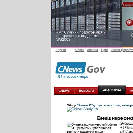
«Mr. Сумкин» подготовился к
К
прекращению поддержки
б
WS2003
English
Mobile
Android
Light
Twitter (topnew
Заоблачная оптимизация: как
Р
Faberlic изменил подход к
п
аналитике
АНАЛИТИКА
CNEWS
НОВОСТИ
К
Обзор
"Рынок ИТ-услуг: консалтинг, интегр
Внешнеэконо
Экспор
+47% з
объёмы