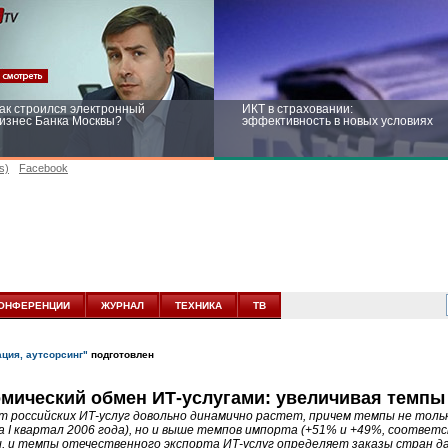
ак строился электронный
ИКТ в страховании:
изнес Банка Москвы?
эффективность в новых условиях
s)
Facebook
ейтинг CNewsInfrastructure 2015:
Информационная безопасность
риглашаем участвовать
бизнеса и госструктур: развитие в
новых условиях
ОНФЕРЕНЦИИ
ЖУРНАЛ
ТЕХНИКА
ТВ
ация, аутсорсинг"
подготовлен
мический обмен ИТ-услугами: увеличивая темпы
т российских ИТ-услуг довольно динамично растет, причем темпы не только
а I квартал 2006 года), но и выше темпов импорта (+51% и +49%, соответ
, и темпы отечественного экспорта ИТ-услуг определяет заказы стран да