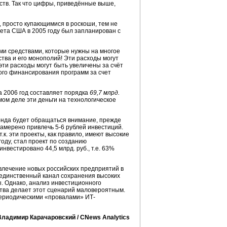
ств. Так что цифры, приведённые выше,
 просто купающимися в роскоши, тем не
та США в 2005 году был запланирован с
ыми средствами, которые нужны на многое
ства и его монополий! Эти расходы могут
ти расходы могут быть увеличены за счёт
ного финансирования программ за счет
а 2006 год составляет порядка
69,7 млрд.
амом деле эти деньги на технологическое
онда будет обращаться внимание, прежде
намерено привлечь 5-6 рублей инвестиций.
к. эти проекты, как правило, имеют высокие
оду, стал проект по созданию
вестировано 44,5 млрд. руб., т.е. 63%
влечение новых российских предприятий в
 единственный канал сохранения высоких
. Однако, анализ инвестиционного
ства делает этот сценарий маловероятным.
периодическими «провалами» ИТ-
Владимир Карачаровский /
CNews
Analytics