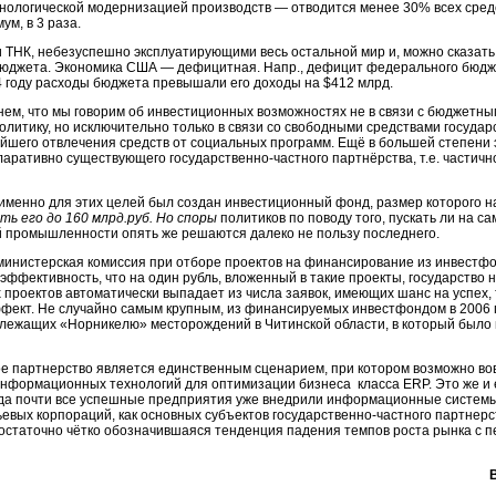
ехнологической модернизацией производств — отводится менее 30% всех сред
ум, в 3 раза.
 ТНК, небезуспешно эксплуатирующими весь остальной мир и, можно сказать,
бюджета. Экономика США — дефицитная. Напр., дефицит федерального бюдже
4 году расходы бюджета превышали его доходы на $412 млрд.
кнем, что мы говорим об инвестиционных возможностях не в связи с бюджетн
политику, но исключительно только в связи со свободными средствами государ
йшего отвлечения средств от социальных программ. Ещё в большей степени э
ларативно существующего государственно-частного партнёрства, т.е. частич
 именно для этих целей был создан инвестиционный фонд, размер которого н
ить его до 160 млрд.руб. Но споры
политиков по поводу того, пускать ли на с
 промышленности опять же решаются далеко не пользу последнего.
 министерская комиссия при отборе проектов на финансирование из инвестф
эффективность, что на один рубль, вложенный в такие проекты, государство 
проектов автоматически выпадает из числа заявок, имеющих шанс на успех, т.
фект. Не случайно самым крупным, из финансируемых инвестфондом в 2006 г
ежащих «Норникелю» месторождений в Читинской области, в который было ин
ое партнерство является единственным сценарием, при котором возможно во
информационных технологий для оптимизации бизнеса класса ERP. Это же и
огда почти все успешные предприятия уже внедрили информационные системы
ьевых корпораций, как основных субъектов государственно-частного партнер
достаточно чётко обозначившаяся тенденция падения темпов роста рынка с 
.