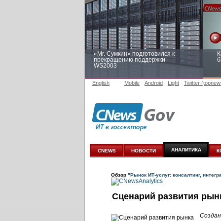
«Mr. Сумкин» подготовился к
К
прекращению поддержки
б
WS2003
English
Mobile
Android
Light
Twitter (topnew
Заоблачная оптимизация: как
Р
Faberlic изменил подход к
п
аналитике
АНАЛИТИКА
CNEWS
НОВОСТИ
К
Обзор
"Рынок ИТ-услуг: консалтинг, интегр
Сценарий развития рынк
Создан