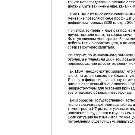
то, что непосредственно связано с т
должны быть занижены ещё, как миним
Те же США с их высокотехнологичными
менее, не позволяют себе профицит 
дефицитом порядка $300 млрд., в 200
При этом, во-первых, ещё раз подчер
другое, прежде всего, на социальную 
быть увеличены многократно без мале
действительно работающего, а не дек
средств крупного капитала.
Во-вторых, по изначальному замыслу,
рублей, а в планах на 2007 год повыс
перевооружение высокотехнологичной
Так, МЭРТ неоднократно заявлял, что
всего, на их финансовую и бюджетную 
Ясно, что финансирование наукоемких 
риски и отложенный экономический эф
инфраструктуры для освоения принадл
всего годового объема инвестфонда.
Таким образом, государственно-частн
число заказчиков крупномасштабных 
темпов роста ИТ-рынка, в условиях к
поведения государства и крупных сыр
Если ситуация не изменится, то уже 
потребления будет лишь усиливаться