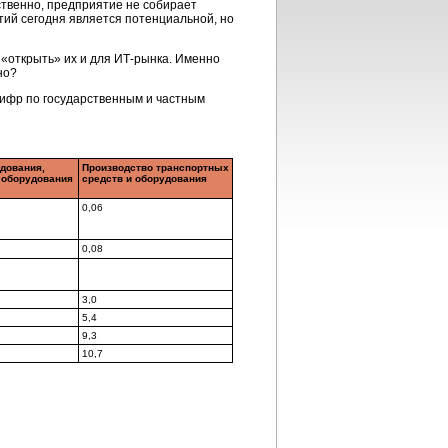
ственно, предприятие не собирает
ятий сегодня является потенциальной, но
«открыть» их и для ИТ-рынка. Именно
но?
цифр по государственным и частным
дования,
Производство транспортных
о оборудования
средств и оборудования
0,06
0,08
3,0
5,4
9,3
10,7