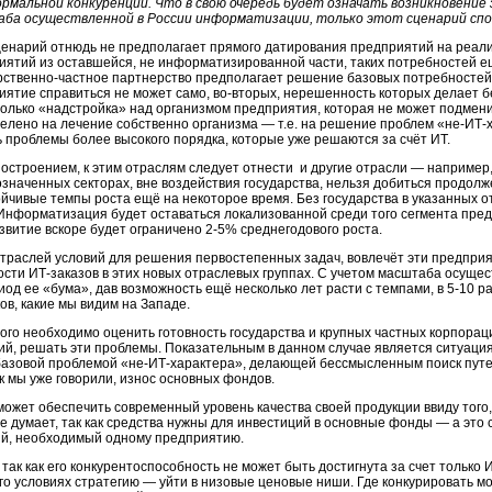
ормальной конкуренции. Что в свою очередь будет означать возникновение 
ба осуществленной в России информатизации, только этот сценарий спос
ценарий отнюдь не предполагает прямого датирования предприятий на реал
иятий из оставшейся, не информатизированной части, таких потребностей е
рственно-частное партнерство предполагает решение базовых потребностей 
иятие справиться не может само, во-вторых, нерешенность которых делает
только «надстройка» над организмом предприятия, которая не может подмени
елено на лечение собственно организма — т.е. на решение проблем «не-ИТ-
 проблемы более высокого порядка, которые уже решаются за счёт ИТ.
троением, к этим отраслям следует отнести и другие отрасли — например,
значенных секторах, вне воздействия государства, нельзя добиться продолже
ойчивые темпы роста ещё на некоторое время. Без государства в указанных 
Информатизация будет оставаться локализованной среди того сегмента пред
азвитие вскоре будет ограничено 2-5% среднегодового роста.
отраслей условий для решения первостепенных задач, вовлечёт эти предприя
ости ИТ-заказов в этих новых отраслевых группах. С учетом масштаба осуще
иод ее «бума», дав возможность ещё несколько лет расти с темпами, в 5-10
, какие мы видим на Западе.
того необходимо оценить готовность государства и крупных частных корпор
ий, решать эти проблемы. Показательным в данном случае является ситуац
базовой проблемой «не-ИТ-характера», делающей бессмысленным поиск путей
к мы уже говорили, износ основных фондов.
ожет обеспечить современный уровень качества своей продукции ввиду того, ч
 не думает, так как средства нужны для инвестиций в основные фонды — а эт
й, необходимый одному предприятию.
ак как его конкурентоспособность не может быть достигнута за счет только 
о условиях стратегию — уйти в низовые ценовые ниши. Где конкурировать мо