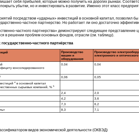
 лишает себя прибылей, которые можно получить на дорогих рынках. Соответ
 покрыть убытки, но и инвестировать в развитие. Именно этот класс предпри
иятий посредством «ударных» инвестиций в основной капитал, позволил бы 
сударственно-частное партнерство. Но работает ли оно достаточно эффектив
арственно-частного партнерства» демонстрируют следующее представление 
я в решении проблем основных фондов, отрасли (см. таблицу).
 государственно-частного партнёрства
Производство
Производство электрообору
тиций
машин и
электронного и оптическог
оборудования
ий
0,04
0,04
рофициту консолидированного
3
0,06
0,05
4
вестиций
в основной капитал
5
ечественных сырьевых компаний, %
2,4
2,0
4,2
3,6
7,3
6,2
ль»
8,3
7,1
лассификатором видов экономической деятельности (ОКВЭД)