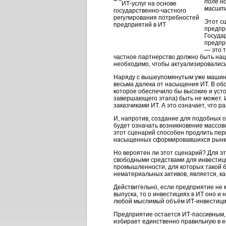
поле н
масшта
Этот с
предпр
Госуда
предпр
— это 
частное партнерство должно быть нац
необходимо, чтобы актуализировались
Наряду с вышеупомянутым уже машинос
весьма далека от насыщения ИТ. В обо
которое обеспечило бы высокие и уст
завершающего этапа) быть не может. 
заказчиками ИТ. А это означает, что р
И, напротив, создание для подобных 
будет означать возникновение массов
этот сценарий способен продлить пер
насыщенных сформировавшихся рынков
Но вероятен ли этот сценарий? Для э
свободными средствами для инвестиц
промышленности, для которых такой 
нематериальных активов, является, ка
Действительно, если предприятие не м
выпуска, то о инвестициях в ИТ оно и
любой мыслимый объём ИТ-инвестици
Предприятие остается ИТ-пассивным, т
избирает единственно правильную в ег