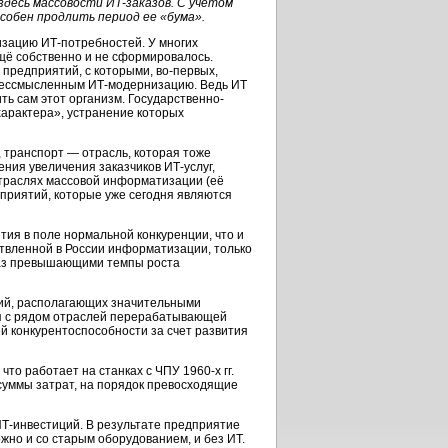
здесь массовости ИТ-заказов. С учетом
обен продлить период ее «бума».
изацию ИТ-потребностей. У многих
щё собственно и не сформировалось.
предприятий, с которыми, во-первых,
 бессмысленным ИТ-модернизацию. Ведь ИТ
ть сам этот организм. Государственно-
характера», устранение которых
 транспорт — отрасль, которая тоже
ния увеличения заказчиков ИТ-услуг,
отраслях массовой информатизации (её
приятий, которые уже сегодня являются
тия в поле нормальной конкуренции, что и
ствленной в России информатизации, только
 раз превышающими темпы роста
аций, располагающих значительными
ия с рядом отраслей перерабатывающей
 конкурентоспособности за счет развития
то работает на станках с ЧПУ 1960-х гг.
о суммы затрат, на порядок превосходящие
ИТ-инвестиций. В результате предприятие
жно и со старым оборудованием, и без ИТ.