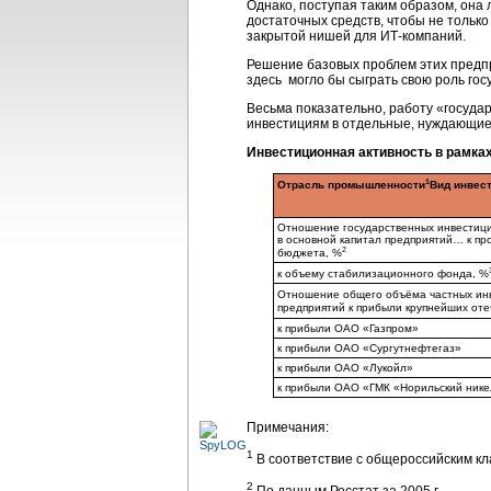
Однако, поступая таким образом, она
достаточных средств, чтобы не только
закрытой нишей для ИТ-компаний.
Решение базовых проблем этих предпр
здесь могло бы сыграть свою роль го
Весьма показательно, работу «госуд
инвестициям в отдельные, нуждающиес
Инвестиционная активность в рамках
1
Отрасль промышленности
Вид инвес
Отношение государственных инвестиц
в основной капитал предприятий… к п
2
бюджета, %
к объему стабилизационного фонда, %
Отношение общего объёма частных ин
предприятий к прибыли крупнейших от
к прибыли ОАО «Газпром»
к прибыли ОАО «Сургутнефтегаз»
к прибыли ОАО «Лукойл»
к прибыли ОАО «ГМК «Норильский нике
Примечания:
1
В соответствие с общероссийским к
2