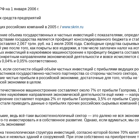
 на 1 января 2006 г.
х средств предприятий
 российских компаний в 2005 г. /
www.skrin.ru
ение объема государственных и частных инвестиций с показателями, опреде
дствами государства являются профицит консолидированного бюджета и ста
ставлял 2,067 трлн. руб. на 1 июля 2006 года. Свободные средства сырьевы
уже после того, как покрыты все издержки, в том числе заплачен налог на 
ых инвестиций в наукоёкмкое машиностроение к профициту бюджета составля
конкретным направлениям экономической деятельности и вовсе исчисляется
 0,04% и 0,05% соответственно.
, если соотнести общий объём частных инвестиций с прибылями ведущих ро
стников государственно-частного партнерства со стороны частного сектора, 
ие чистые прибыли в российской экономике, достаточные для того, чтобы не 
всей экономики в целом.
отечественное машиностроение составляют около 7% от прибыли Газпрома, 
лее наукоёмкие направления экономической деятельности ещё ниже — напри
оение составляет порядка 2% от прибыли Газпрома, 3,5% от прибыли Сургу
 стали приводить данные о прибылях прочих российских сырьевых компаний (
.
ькие, ведь всё-таки высокотехнологичный сектор — это далеко не вся экономи
о-то инвестировать и в собственное развитие. Однако, если вдуматься, мы 
сль
экономики!
ена технологическая структура инвестиций, согласно которой более 70% капи
х и нежилых зданий и сооружений. При этом собственно на приобретение те