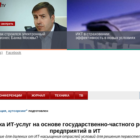
ак строился электронный
ИКТ в страховании:
изнес Банка Москвы?
эффективность в новых условиях
s)
Facebook
ейтинг CNewsInfrastructure 2015:
Информационная безопасность
риглашаем участвовать
бизнеса и госструктур: развитие в
новых условиях
ОНФЕРЕНЦИИ
ЖУРНАЛ
ТЕХНИКА
ТВ
ация, аутсорсинг"
подготовлен
а ИТ-услуг на основе государственно-частного 
предприятий в ИТ
ие для далеких от ИТ-насыщения отраслей условий для решения первостеп