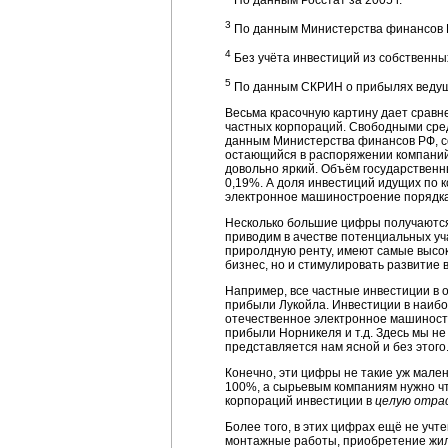
По данным Росстат за 2005 г.
3
По данным Министерства финансов РФ
4
Без учёта инвестиций из собственны
5
По данным СКРИН о прибылях ведущих
Весьма красочную картину дает сравн
частных корпораций. Свободными сре
данным Министерства финансов РФ, со
остающийся в распоряжении компаний 
довольно яркий. Объём государственн
0,19%. А доля инвестиций идущих по 
электронное машиностроение порядка
Несколько б
о
льшие цифры получаются
приводим в ачестве потенциальных уча
приролдную ренту, имеют самые высок
бизнес, но и стимулировать развитие 
Например, все частные инвестиции в 
прибыли Лукойла. Инвестиции в наибо
отечественное электронное машиностр
прибыли Норникеля и т.д. Здесь мы не
представляется нам ясной и без этого
Конечно, эти цифры не такие уж мален
100%, а сырьевым компаниям нужно чт
корпораций инвестиции в
целую отра
Более того, в этих цифрах ещё не учт
монтажные работы, приобретение жилы