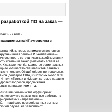
разработкой ПО на заказ —
пании «Тэлма».
 развитие рынка ИТ-аутсорсинга в
 компаний, которые занимаются экспортом
 крупнейшим в регионе
ИТ-компаниям
—
 (численность сотрудников каждой компании
сти компании важно учитывать аспект ее
и. К сожалению, большинство региональных
днее количество специалистов, занятых
 тысяч человек. Общий оборот региональных
 млн. долларов США, из которых около 90%
 Интел, «Тэлма» и «Мера», которые недавно
адровых вопросов, продвижения
ьным направлениям и т.д.
циализация большинства оффшорных
но, потому что практически все работают в
о приоритетных направлений —
 ПО, — наиболее востребованных рынком
 любом случае, не зависимо от