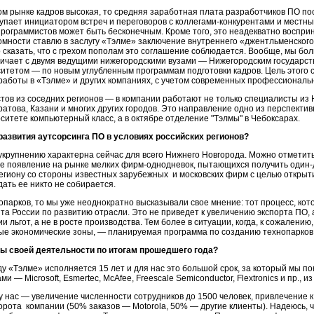
ом рынке кадров высокая, то средняя заработная плата разработчиков ПО по
упает инициатором встреч и переговоров с коллегами-конкурентами и местн
 программистов может быть бесконечным. Кроме того, это неадекватно восп
ромности ставлю в заслугу «Тэлме» заключение внутреннего «джентльменско
 сказать, что с грехом пополам это соглашение соблюдается. Вообще, мы б
дничает с двумя ведущими нижегородскими вузами — Нижегородским государс
итетом — по новым углубленным программам подготовки кадров. Цель этого 
работы в «Тэлме» и других компаниях, с учетом современных профессиональ
ов из соседних регионов — в компании работают не только специалисты из Н
ратова, Казани и многих других городов. Это направление одно из перспекти
ситете компьютерный класс, а в октябре отделение "Тэлмы" в Чебоксарах.
развития аутсорсинга ПО в условиях российских регионов?
укрупнению характерна сейчас для всего Нижнего Новгорода. Можно отметит
е появление на рынке мелких
фирм-однодневок
, пытающихся получить
один-
региону со стороны известных зарубежных и московских фирм с целью открыт
дать ее никто не собирается.
опарков, то мы уже неоднократно высказывали свое мнение: тот процесс, кот
 России по развитию отрасли. Это не приведет к увеличению экспорта ПО, а 
 льгот, а не в росте производства. Тем более в ситуации, когда, к сожалению
бые экономические зоны, — планируемая программа по созданию технопарков, 
ты своей деятельности по итогам прошедшего года?
у «Тэлме» исполняется 15 лет и для нас это большой срок, за который мы по
— Microsoft, Esmertec, McAfee, Freescale Semiconductor, Flextronics и пр., из
а у нас — увеличение численности сотрудников до 1500 человек, привлечение к
ота компании (50% заказов — Motorola, 50% — другие клиенты). Надеюсь, ч