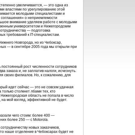
степенно увеличивается, — это одна из
ыми властями по урегулированию этой
ринимается молодыми специалистами и
го соглашения» о неприемлемости
ольшое внимание уделяем работе с молодыми
твенным университетом и Нижегородским
сотрудничества — подготовка
ных требований к
IT-специалистам
.
ижнего Новгорода, но из Чебоксар,
вных — в сентябре 2005 года мы открыли при
ь постоянный рост численности сотрудников
два
заказа и, не заплатив налоги, исчезнуть.
ия своих филиалов. Но, к сожалению, для
орый идет сейчас — это не совсем удачная
только столкнет лбами тех, кто
, Нижегородская область не попала в число
на мой взгляд, эффективной не будет.
казали чего стоим: более 400 —
 них более 250 — с Motorola.
 сотрудничеству новых заказчиков,
то наше отделение в Чебоксарах будет не