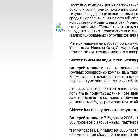
Поскольку конкуренция на региональн
больных тем. «Тэлма» постоянно выст
ситуации, ведь процесс рост зарплат
вредит их развитию. Я без ложной ск
искусственного завышения цен. Модно
специалистами. "Тэлма" тесно сотру
государственным техническим универс
квалифицированных сотрудников для 
Мы приглашаем на работу программист
Ульяновска,
Йошкар-Олы
, Самары, Са
Чебоксарском государственном универ
CNews: В чем вы видите специфику 
Валерий Калачев:
Такая тенденция к 
крупных оффшорных компаний, а такж
Кроме того, не ослабевает интерес к 
них, ниша уже занята нами, и освобож
Что касается вопроса о создании техн
попытка выполнить задание Президента
заинтересован только лишь в получении
регионов, где будут размещаться осо
CNews: Как вы оцениваете результа
Валерий Калачев:
В будущем 2006 год
500 проектов с зарубежными партнерами 
"Тэлма" растет. В планах на 2006 год
формирование сбалансированного обор