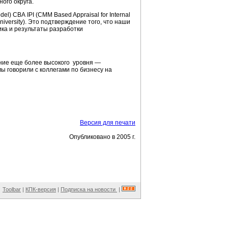
ого округа.
l) CBA IPI (CMM Based Appraisal for Internal
niversity). Это подтверждение того, что наши
ка и результаты разработки
ение еще более высокого уровня —
ы говорили с коллегами по бизнесу на
Версия для печати
Опубликовано в 2005 г.
Toolbar
|
КПК-версия
|
Подписка на новости
|