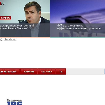
ак строился электронный
ИКТ в страховании:
изнес Банка Москвы?
эффективность в новых условиях
s)
Facebook
ейтинг CNewsInfrastructure 2015:
Информационная безопасность
риглашаем участвовать
бизнеса и госструктур: развитие в
новых условиях
ОНФЕРЕНЦИИ
ЖУРНАЛ
ТЕХНИКА
ТВ
При поддержке