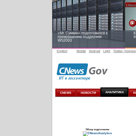
«Mr. Сумкин» подготовился к
К
прекращению поддержки
б
WS2003
English
Mobile
Android
Light
Twitter (topnew
Заоблачная оптимизация: как
Р
Faberlic изменил подход к
п
аналитике
АНАЛИТИКА
CNEWS
НОВОСТИ
К
Обзор подготовлен