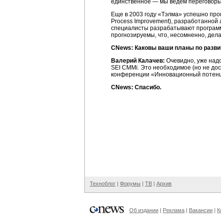
единственное — мы ведем переговоры 
Еще в 2003 году «Тэлма» успешно пр
Process Improvement), разработанной ам
специалисты разрабатывают программн
прогнозируемы, что, несомненно, дел
CNews: Каковы ваши планы по разви
Валерий Калачев:
Очевидно, уже надо
SEI СММi. Это необходимое (но не до
конференции «Инновационный потенци
CNews: Спасибо.
Техноблог
|
Форумы
|
ТВ
|
Архив
Об издании
|
Реклама
|
Вакансии
|
К