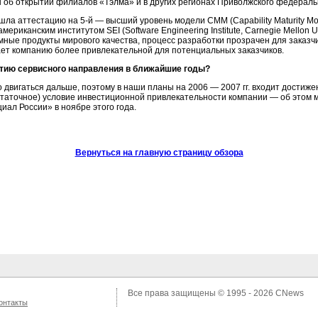
об открытии филиалов «Тэлма» и в других регионах Приволжского федеральн
ошла аттестацию на
5-й
— высший уровень модели СММ (Capability Maturity Mode
ериканским институтом SEI (Software Engineering Institute, Carnegie Mellon U
ые продукты мирового качества, процесс разработки прозрачен для заказчи
ает компанию более привлекательной для потенциальных заказчиков.
тию сервисного направления в ближайшие годы?
 двигаться дальше, поэтому в наши планы на 2006 — 2007 гг. входит достиж
статочное) условие инвестиционной привлекательности компании — об этом м
ал России» в ноябре этого года.
Вернуться на главную страницу обзора
Все права защищены © 1995 - 2026
CNews
онтакты