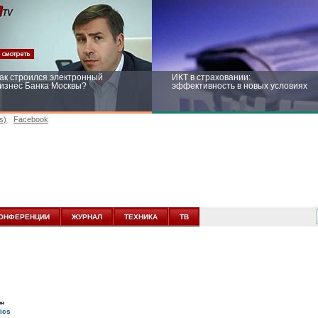
ак строился электронный
ИКТ в страховании:
изнес Банка Москвы?
эффективность в новых условиях
s)
Facebook
ейтинг CNewsInfrastructure 2015:
Информационная безопасность
риглашаем участвовать
бизнеса и госструктур: развитие в
новых условиях
ОНФЕРЕНЦИИ
ЖУРНАЛ
ТЕХНИКА
ТВ
ен