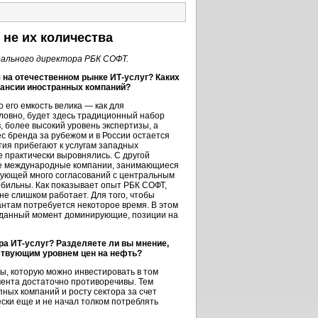
 не их количества
рального директора РБК СОФТ.
я на отечественном рынке
ИТ-услуг
? Каких
ансии иностранных компаний?
 его емкость велика — как для
словно, будет здесь традиционный набор
 более высокий уровень экспертизы, а
с бренда за рубежом и в России остается
тия прибегают к услугам западных
же практически выровнялись. С другой
ные международные компании, занимающиеся
бующей много согласований с центральным
обильны. Как показывает опыт РБК СОФТ,
не слишком работает. Для того, чтобы
антам потребуется некоторое время. В этом
на данный момент доминирующие, позиции на
ора
ИТ-услуг
? Разделяете ли вы мнение,
ствующим уровнем цен на нефть?
, которую можно инвестировать в том
мента достаточно противоречивы. Тем
ных компаний и росту сектора за счет
ески еще и не начал толком потреблять