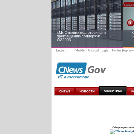
«Mr. Сумкин» подготовился к
К
прекращению поддержки
б
WS2003
English
Mobile
Android
Light
Twitter (topnew
Заоблачная оптимизация: как
Р
Faberlic изменил подход к
п
аналитике
АНАЛИТИКА
CNEWS
НОВОСТИ
К
Обзор подготовл