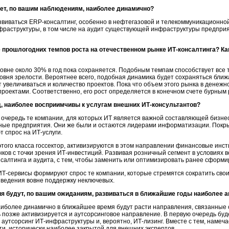
тет, по вашим наблюдениям, наиболее динамично?
звиваться
ERP-консалтинг
, особенно в нефтегазовой и телекоммуникационной
фраструктуры
, в том числе на аудит существующей инфраструктуры предприят
 прошлогодних темпов роста на отечественном рынке ИТ-консалтинга? Ка
ровне около 30% в год пока сохраняется. Подобным темпам способствует все 
вня зрелости. Вероятнее всего, подобная динамика будет сохраняться ближ
 увеличиваться и количество проектов. Пока что объем этого рынка в дене
проектами
. Соответственно, его рост определяется в конечном счете бурным
яд, наиболее восприимчивы к услугам внешних
ИТ-консультантов
?
очередь те компании, для которых ИТ является важной составляющей бизнеса
е предприятия. Они же были и остаются лидерами информатизации. Покры
ют спрос на
ИТ-услуги
.
 этого класса госсектор, активизируются в этом направлении финансовые инс
ков с точки зрения
ИТ-инвестиций
. Развивая розничный сегмент в условиях 
нсалтинга
и аудита, с тем, чтобы заменить или оптимизировать ранее сформ
ИТ-сервисы
формируют спрос те компании, которые стремятся сократить сво
ыведения вовне поддержку неключевых.
я будут, по вашим ожиданиям, развиваться в ближайшие годы наиболее а
более динамично в ближайшее время будут расти направления, связанные с р
 позже активизируется и аутсорсинговое направление. В первую очередь буде
е аутсорсинг
ИТ-инфраструктуры
и, вероятно,
ИТ-лизинг.
Вместе с тем, намеча
, исторически наиболее закрытой для внешних экспертов.