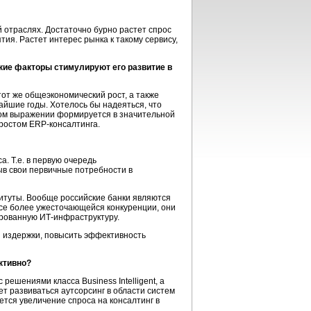
 отраслях. Достаточно бурно растет спрос
ия. Растет интерес рынка к такому сервису,
кие факторы стимулируют его развитие в
тот же общеэкономический рост, а также
айшие годы. Хотелось бы надеяться, что
жном выражении формируется в значительной
 ростом
ERP-консалтинга
.
. Т.е. в первую очередь
в свои первичные потребности в
титуты. Вообще российские банки являются
все более ужесточающейся конкуренции, они
ированную
ИТ-инфраструктуру
.
и издержки, повысить эффективность
ктивно?
ешениями класса Business Intelligent, а
т развиваться аутсорсинг в области систем
ется увеличение спроса на консалтинг в