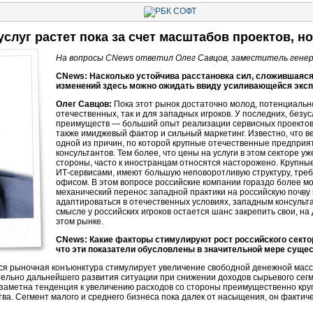
услуг
растет пока за счет масштабов проектов, но
На вопросы CNews ответил Олег Савцов, заместитель гене
CNews: Насколько устойчива расстановка сил, сложившаяс
изменений здесь можно ожидать ввиду усиливающейся эксп
Олег Савцов:
Пока этот рынок достаточно молод, потенциально
отечественных, так и для западных игроков. У последних, безу
преимуществ — больший опыт реализации сервисных проектов,
также имиджевый фактор и сильный маркетинг. Известно, что ве
одной из причин, по которой крупные отечественные предприя
консультантов. Тем более, что цены на услуги в этом секторе у
стороны, часто к иностранцам относятся насторожено. Круп
ИТ-сервисами
, имеют большую неповоротливую структуру, тре
офисом. В этом вопросе российские компании гораздо более м
механический перенос западной практики на российскую почву 
адаптироваться в отечественных условиях, западным консульт
смысле у российских игроков остается шанс закрепить свои, 
этом рынке.
CNews: Какие факторы стимулируют рост российского сект
что эти показатели обусловлены в значительной мере суще
я рыночная конъюнктура стимулирует увеличение свободной денежной массы
ительно дальнейшего развития ситуации при снижении доходов сырьевого сег
заметна тенденция к увеличению расходов со стороны преимущественно круп
тва. Сегмент малого и среднего бизнеса пока далек от насыщения, он фактич