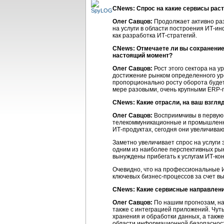
CNews: Спрос на какие сервисы рас
Олег Савцов:
Продолжает активно ра
на услуги в области построения
ИТ-ин
как разработка
ИТ-стратегий
.
CNews: Отмечаете ли вы сохранение
настоящий момент?
Олег Савцов:
Рост этого сектора на у
достижение рынком определенного уро
пропорционально росту оборота будет
мере разовыми, очень крупными
ERP-
CNews: Какие отрасли, на ваш взгл
Олег Савцов:
Восприимчивы в первую 
телекоммуникационные и промышленны
ИТ-продуктах
, сегодня они увеличива
Заметно увеличивает спрос на услуги
одним из наиболее перспективных рын
вынуждены прибегать к услугам
ИТ-ко
Очевидно, что на профессиональные
ключевых
бизнес-процессов
за счет в
CNews: Какие сервисные направлени
Олег Савцов:
По нашим прогнозам, наи
также с интеграцией приложений. Чуть
хранения и обработки данных, а такж
области информационной безопасности