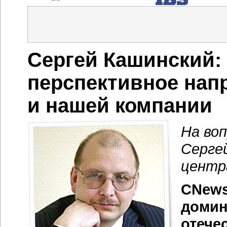
Сергей Кашинский:
перспективное нап
и нашей компании
На во
Серге
центр
CNews
домин
отече