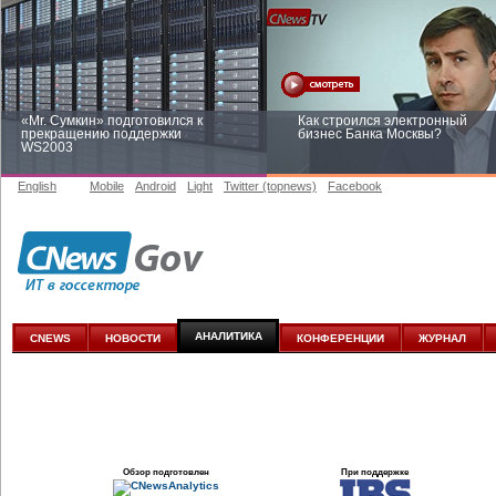
«Mr. Сумкин» подготовился к
Как строился электронный
прекращению поддержки
бизнес Банка Москвы?
WS2003
English
Mobile
Android
Light
Twitter (topnews)
Facebook
Заоблачная оптимизация: как
Рейтинг CNewsInfrastructure 20
Faberlic изменил подход к
приглашаем участвовать
аналитике
АНАЛИТИКА
CNEWS
НОВОСТИ
КОНФЕРЕНЦИИ
ЖУРНАЛ
Обзор подготовлен
При поддержке