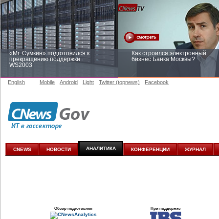
«Mr. Сумкин» подготовился к
Как строился электронный
прекращению поддержки
бизнес Банка Москвы?
WS2003
English
Mobile
Android
Light
Twitter (topnews)
Facebook
Заоблачная оптимизация: как
Рейтинг CNewsInfrastructure 20
Faberlic изменил подход к
приглашаем участвовать
аналитике
АНАЛИТИКА
CNEWS
НОВОСТИ
КОНФЕРЕНЦИИ
ЖУРНАЛ
Обзор подготовлен
При поддержке