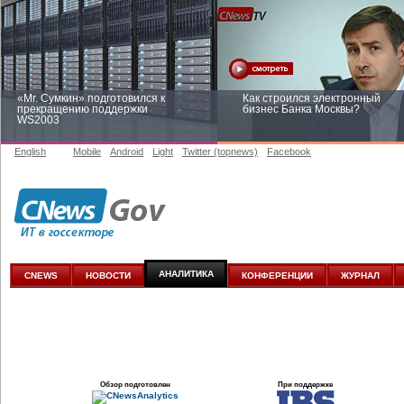
«Mr. Сумкин» подготовился к
Как строился электронный
прекращению поддержки
бизнес Банка Москвы?
WS2003
English
Mobile
Android
Light
Twitter (topnews)
Facebook
Заоблачная оптимизация: как
Рейтинг CNewsInfrastructure 20
Faberlic изменил подход к
приглашаем участвовать
аналитике
АНАЛИТИКА
CNEWS
НОВОСТИ
КОНФЕРЕНЦИИ
ЖУРНАЛ
Обзор подготовлен
При поддержке