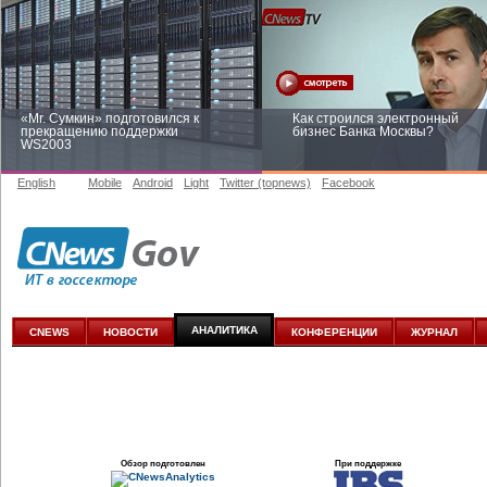
«Mr. Сумкин» подготовился к
Как строился электронный
прекращению поддержки
бизнес Банка Москвы?
WS2003
English
Mobile
Android
Light
Twitter (topnews)
Facebook
Заоблачная оптимизация: как
Рейтинг CNewsInfrastructure 20
Faberlic изменил подход к
приглашаем участвовать
аналитике
АНАЛИТИКА
CNEWS
НОВОСТИ
КОНФЕРЕНЦИИ
ЖУРНАЛ
Обзор подготовлен
При поддержке