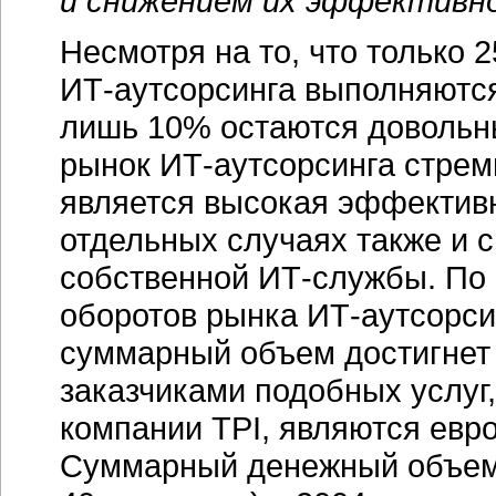
и снижением их эффективн
Несмотря на то, что только 
ИТ-аутсорсинга
выполняются
лишь 10% остаются довольн
рынок
ИТ-аутсорсинга
стреми
является высокая эффективн
отдельных случаях также и 
собственной
ИТ-службы
. По
оборотов рынка
ИТ-аутсорси
суммарный объем достигнет
заказчиками подобных услуг
компании TPI, являются евр
Суммарный денежный объем 