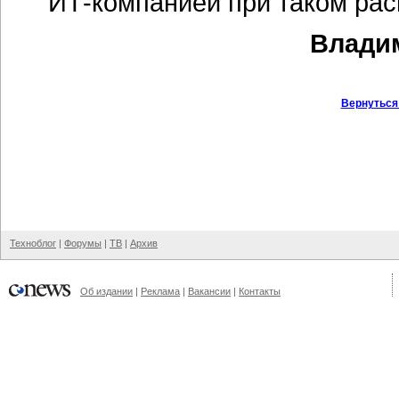
ИТ-компанией
при таком рас
Владим
Вернуться
Техноблог
|
Форумы
|
ТВ
|
Архив
Об издании
|
Реклама
|
Вакансии
|
Контакты