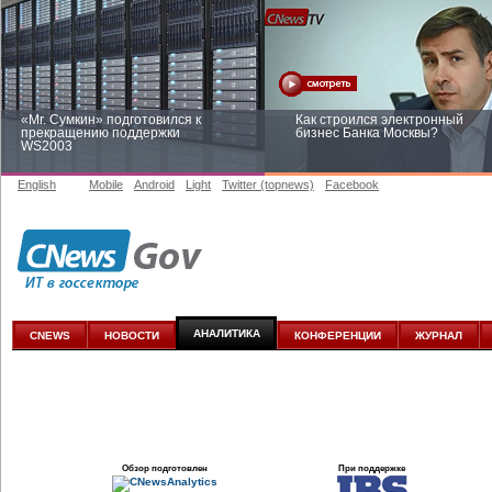
«Mr. Сумкин» подготовился к
Как строился электронный
прекращению поддержки
бизнес Банка Москвы?
WS2003
English
Mobile
Android
Light
Twitter (topnews)
Facebook
Заоблачная оптимизация: как
Рейтинг CNewsInfrastructure 20
Faberlic изменил подход к
приглашаем участвовать
аналитике
АНАЛИТИКА
CNEWS
НОВОСТИ
КОНФЕРЕНЦИИ
ЖУРНАЛ
Обзор подготовлен
При поддержке