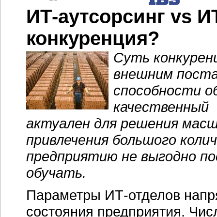
ИТ-аутсорсинг vs И
конкуренция?
Cуть конкурен
внешним поста
способности о
качественный 
актуален для решения мас
привлечения большого коли
предприятию не выгодно п
обучать.
Параметры
ИТ-отделов
напр
состояния предприятия. Числ