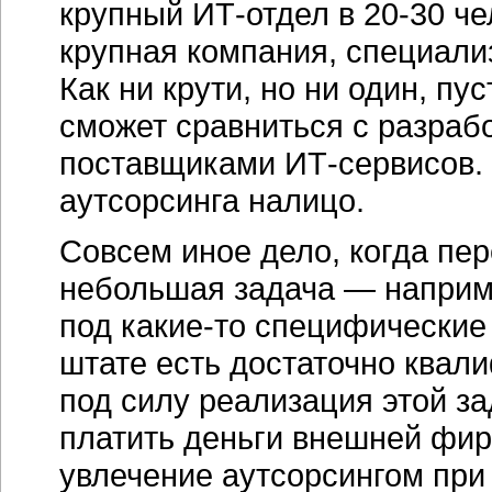
крупный
ИТ-отдел
в
20-30 че
крупная компания, специали
Как ни крути, но ни один, п
сможет сравниться с разра
поставщиками
ИТ-сервисов
.
аутсорсинга налицо.
Совсем иное дело, когда пе
небольшая задача — наприм
под
какие-то
специфические 
штате есть достаточно квал
под силу реализация этой з
платить деньги внешней фир
увлечение аутсорсингом при