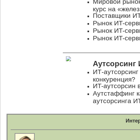
Мировой рыно
курс на «желе
Поставщики
ИТ
Рынок
ИT-серв
Рынок
ИT-серв
Рынок
ИT-серв
Аутсорсинг
ИТ-аутсорсинг
конкуренция?
ИT-аутсорсин
в
Аутстаффинг к
аутсорсинга И
Инте