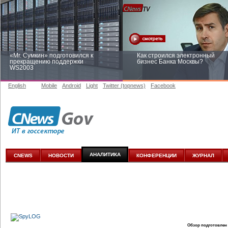
«Mr. Сумкин» подготовился к
Как строился электронный
прекращению поддержки
бизнес Банка Москвы?
WS2003
English
Mobile
Android
Light
Twitter (topnews)
Facebook
Заоблачная оптимизация: как
Рейтинг CNewsInfrastructure 20
Faberlic изменил подход к
приглашаем участвовать
аналитике
АНАЛИТИКА
CNEWS
НОВОСТИ
КОНФЕРЕНЦИИ
ЖУРНАЛ
Обзор подготовлен