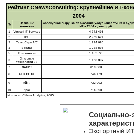
Рейтинг CNewsConsulting: Крупнейшие ИТ-кон
2004
Название
Совокупная выручка от оказания услуг консалтинга и ауди
№
компании
ИТ в 2004 г., тыс. руб.
1
Verysell IT Services
4 772 493
2
IBS
2 269 621
3
ТехноСерв А/С
1 774 696
4
Борлас
1 238 896
5
Компьюлинк
1 182 720
Открытые
6
1 163 837
технологии-98
7
ЛАНИТ
810 000
8
РБК СОФТ
746 179
9
АйТи
732 092
10
Крок
716 390
Источник: CNews Analytics, 2005
Социально-
характерис
Экспортный ИТ-