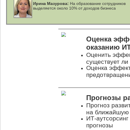
Ирина Мазурова:
На образование сотрудников
выделяется около 10% от доходов бизнеса
Оценка эфф
оказанию
ИТ
Оценить эффе
существует ли
Оценка эффек
предотвращени
Прогнозы р
Прогноз разви
на ближайшую 
ИТ-аутсорсинг
прогнозы