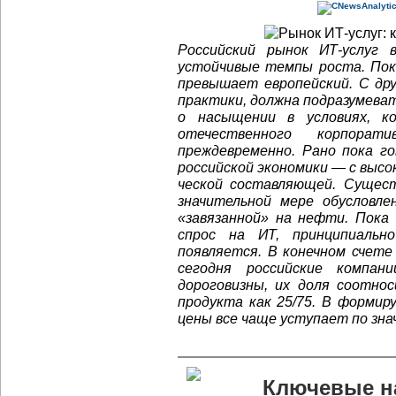
Российский рынок
ИТ-услуг
в 
устойчивые темпы роста. Пок
превышает европейский. С дру
практики, должна подразумева
о насыщении в условиях, 
отечественного корпора
преждевременно. Рано пока г
российской экономики — с выс
ческой составляющей. Сущест
значительной мере обусловле
«завязанной» на нефти. Пок
спрос на ИТ, принципиальн
появляется. В конечном счет
сегодня российские компа
дороговизны, их доля соотнос
продукта как 25/75. В форми
цены все чаще уступает по зн
Ключевые н