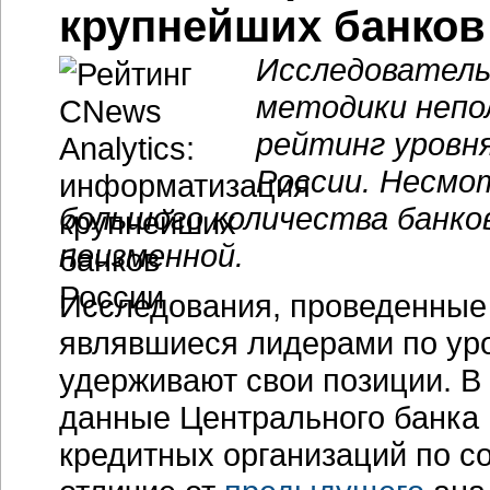
крупнейших банков
Исследовательс
методики непо
рейтинг уровн
России. Несмо
большого количества банко
неизменной.
Исследования, проведенные C
являвшиеся лидерами по ур
удерживают свои позиции. В
данные Центрального банка 
кредитных организаций по со