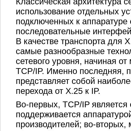
Классическая архитектура с
использование отдельных ус
подключенных к аппаратуре 
последовательные интерфе
В качестве транспорта для
X
самые разнообразные технол
сетевого уровня, начиная от
TCP/IP.
Именно последняя, п
представляет собой наиболе
перехода от
X.25 к IP.
Во-первых,
TCP/IP
является 
поддерживается аппаратуро
производителей;
во-вторых,
м