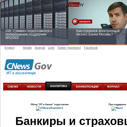
«Mr. Сумкин» подготовился к
Как строился электронный
прекращению поддержки
бизнес Банка Москвы?
WS2003
English
Mobile
Android
Light
Twitter (topnews)
Facebook
Заоблачная оптимизация: как
Рейтинг CNewsInfrastructure 20
Faberlic изменил подход к
приглашаем участвовать
аналитике
АНАЛИТИКА
CNEWS
НОВОСТИ
КОНФЕРЕНЦИИ
ЖУРНАЛ
Обзор
"ИТ в банках"
подготовлен
При поддержке
Банкиры и страхов