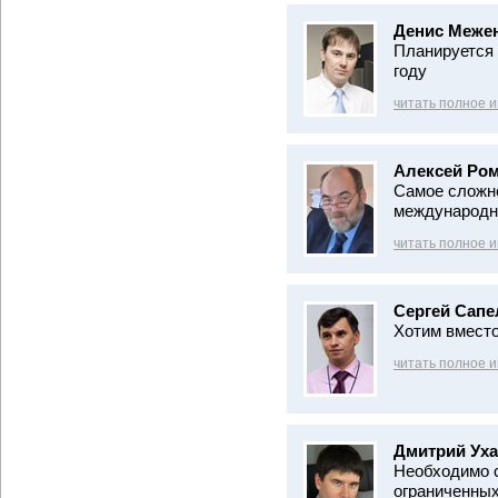
Денис Меже
Планируется 
году
читать полное 
Алексей Ром
Самое сложно
международн
читать полное 
Сергей Сапе
Хотим вместо
читать полное 
Дмитрий Уха
Необходимо с
ограниченных