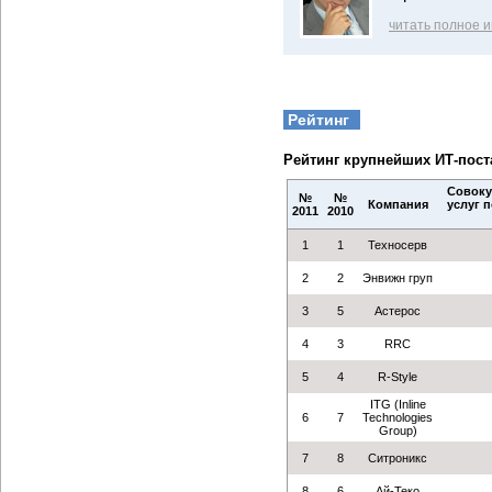
читать полное 
Рейтинг
Рейтинг крупнейших ИТ-пос
Совоку
№
№
Компания
услуг 
2011
2010
1
1
Техносерв
2
2
Энвижн груп
3
5
Астерос
4
3
RRC
5
4
R-Style
ITG (Inline
6
7
Technologies
Group)
7
8
Ситроникс
8
6
Ай-Теко