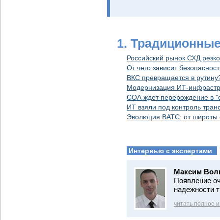
1. Традиционны
Российский рынок СХД резко
От чего зависит безопасно
ВКС превращается в рутину
Модернизация ИТ-инфрастру
СОА ждет перерождение в "
ИТ взяли под контроль тран
Эволюция ВАТС: от широты 
Интервью с экспертами
Максим Вол
Появление оч
надежности т
читать полное 