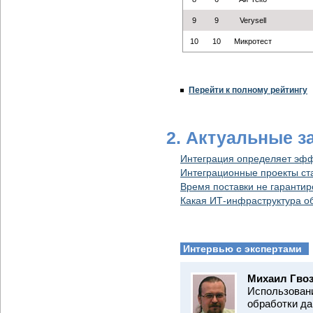
9
9
Verysell
10
10
Микротест
Перейти к полному рейтингу
2. Актуальные з
Интеграция определяет эфф
Интеграционные проекты ст
Время поставки не гаранти
Какая ИТ-инфраструктура об
Интервью с экспертами
Михаил Гвоз
Использовани
обработки да