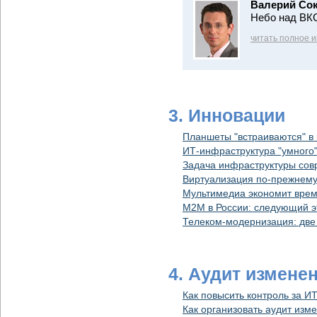
Валерий Со
Небо над ВКС
читать полное 
3. Инновации
Планшеты "встраиваются" в
ИТ-инфраструктура "умного"
Задача инфраструктуры сов
Виртуализация по-прежнему
Мультимедиа экономит вре
М2М в России: следующий э
Телеком-модернизация: две
4. Аудит измене
Как повысить контроль за И
Как организовать аудит изм