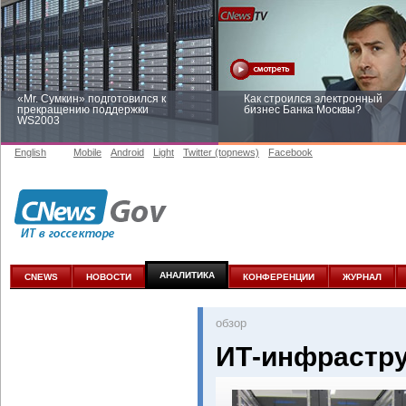
«Mr. Сумкин» подготовился к
Как строился электронный
прекращению поддержки
бизнес Банка Москвы?
WS2003
English
Mobile
Android
Light
Twitter (topnews)
Facebook
Заоблачная оптимизация: как
Рейтинг CNewsInfrastructure 20
Faberlic изменил подход к
приглашаем участвовать
аналитике
АНАЛИТИКА
CNEWS
НОВОСТИ
КОНФЕРЕНЦИИ
ЖУРНАЛ
oбзор
ИТ-инфрастру