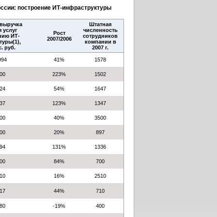
России: построение ИТ-инфраструктуры
выручка
Штатная
я услуг
численность
Рост
нию ИТ-
сотрудников
2007/2006
уры(1),
компании в
с. руб.
2007 г.
994
41%
1578
800
223%
1502
024
54%
1647
137
123%
1347
300
40%
3500
000
20%
897
794
131%
1336
500
84%
700
410
16%
2510
817
44%
710
680
-19%
400