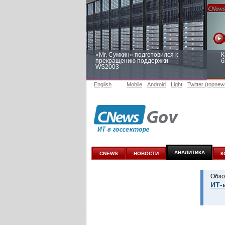
«Mr. Сумкин» подготовился к
К
прекращению поддержки
б
WS2003
English
Mobile
Android
Light
Twitter (topnew
Заоблачная оптимизация: как
Р
Faberlic изменил подход к
п
аналитике
АНАЛИТИКА
CNEWS
НОВОСТИ
К
Обзо
ИТ-