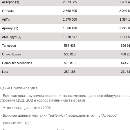
Астерос (3)
2 373 385
1 659 
Оптима
2 360 605
2 040 
АйТи
1 870 000
1 384 
Армада (2)
1 566 496
1 245 
АМТ-Груп (4)
1 278 547
1 141 
Телесерв
587 435
396 9
Стинс Коман
533 010
488 2
Computer Mechanics
518 815
443 7
Leta
352 186
211 3
Оценка CNews Analytics
) - Включая поставку компьютерного и телекоммуникационного оборудования,
строение ЦОД, ЦОВ и корпоративных систем связи
) - Уточненные данные за 2006 г.
) - Включая данные компании "Би-Эй-Си", вошедшей в группу "Астерос"
) - Данные без НДС