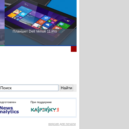
Планшет Dell Venue 11 Pro
Пора выбирать Fujitsu!
подготовлен
При поддержке
версия для печати