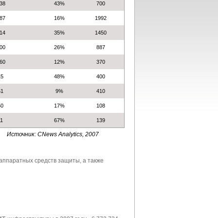
438
43%
700
887
16%
1992
114
35%
1450
000
26%
887
560
12%
370
15
48%
400
61
9%
410
50
17%
108
11
67%
139
Источник: CNews Analytics, 2007
 аппаратных средств защиты, а также