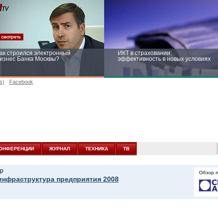
ак строился электронный
ИКТ в страховании:
изнес Банка Москвы?
эффективность в новых условиях
s)
Facebook
ейтинг CNewsInfrastructure 2015:
Информационная безопасность
риглашаем участвовать
бизнеса и госструктур: развитие в
новых условиях
ОНФЕРЕНЦИИ
ЖУРНАЛ
ТЕХНИКА
ТВ
р
Обзор 
инфраструктура предприятия 2008