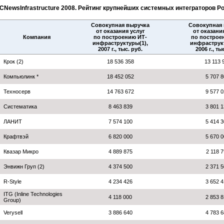
CNewsInfrastructure 2008. Рейтинг крупнейших системных интеграторов 
Совокупная выручка
Совокупная 
от оказания услуг
от оказани
Компания
по построению ИТ-
по построе
инфраструктуры(1),
инфраструкт
2007 г., тыс. руб.
2006 г., ты
Крок (2)
18 536 358
13 113 
Компьюлинк *
18 452 052
5 707 
Техносерв
14 763 672
9 577 
Систематика
8 463 839
3 801 
ЛАНИТ
7 574 100
5 414 
Крафтвэй
6 820 000
5 670 
Квазар Микро
4 889 875
2 118 
Энвижн Груп (2)
4 374 500
2 371 
R-Style
4 234 426
3 652 
ITG (Inline Technologies
4 118 000
2 853 
Group)
Verysell
3 886 640
4 783 