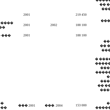
����
�� �
��
2001
219 450
���
�����
2001
2002
188 100
��
2001
188 100
 ���
��
�� 
��
� ���
�����
����
�����
�
���
�� �
���
��
�
153 000
��� 2001
���. 2004
���
�����