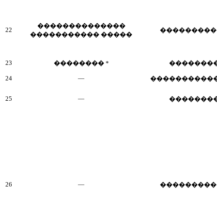
��������������
22
���������
����������� �����
23
�������� *
�������
24
—
����������
25
—
�������
26
—
���������