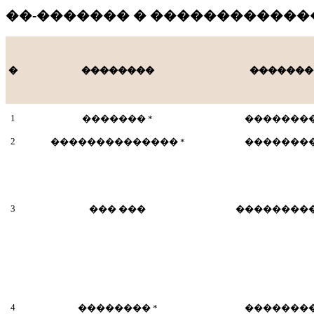
��-�������
� ������������
�
��������
�������
1
������� *
�������
2
�������������� *
�������
3
��� ���
��������
4
�������� *
�������