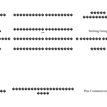
�����
��
���������� ���������
�������
���������� ���������
Sterling Grou
�
**
����
���������� ���������
�-������� �
�
���������� ���������
�����
��������������������
Plus Communicat
��
����