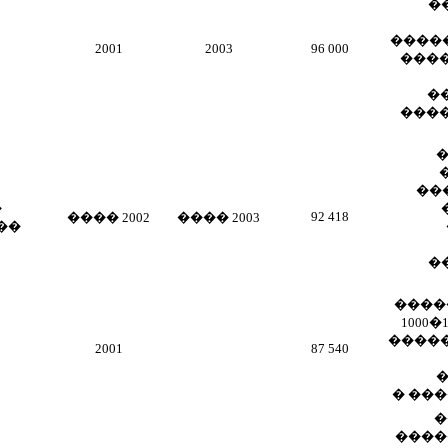
�
����
2001
2003
96 000
����
�
����
��
�
92 418
���� 2002
���� 2003
��
�
�����
1000
�����
2001
87 540
� ��
�
����