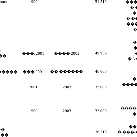
ions
1999
51 510
���
�
�
� 
��
�
�
49 959
���. 2001
���� 2002
��
� 
46 000
�����
��� 2001
�� ������.
�
����
2001
2003
35 000
����
1998
2003
32 000
�
��
��
28 215
�
���-
���