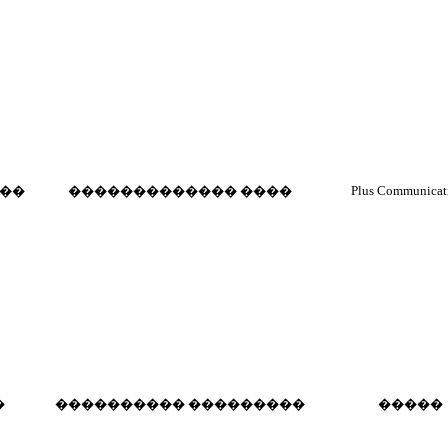
Plus Communicat
��
������������� ����
�
���������� ���������
�����