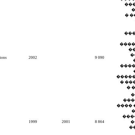
��
� 
���
����
�
�
ions
2002
9 090
����
����
� ��
� 
�
���
���� 
���
1999
2001
8 864
�
�