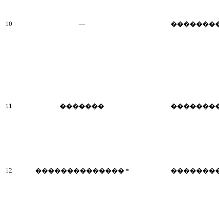
10
—
�������
11
�������
�������
12
�������������� *
�������