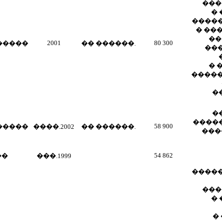
���
�
�����
� ��
��
2001
80 300
�����
�� ������.
��
� 
�����
�
�
����
58 900
�����
����.2002
�� ������.
���
54 862
��
���.1999
�����
���
�
�