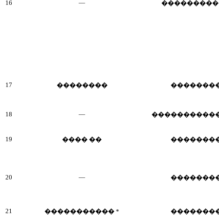
16
—
���������
17
��������
�������
18
—
����������
19
���� ��
�������
20
—
�������
21
����������� *
�������