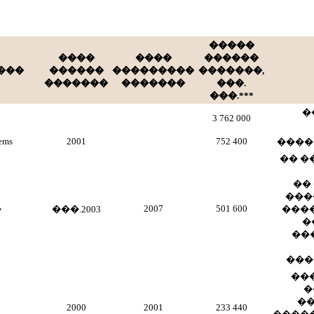
�����
����
����
������
���
������
���������
�������,
�������
�������
���.
���.***
�
3 762 000
ems
2001
752 400
����
�� �
��
���
2007
501 600
�
���.2003
���
�
��
���
��
�
��
2000
2001
233 440