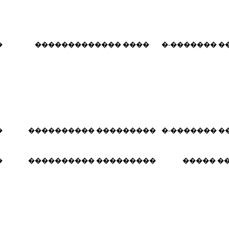
�
������������� ����
�-������� �
�
���������� ���������
�-������� �
�
���������� ���������
����� �