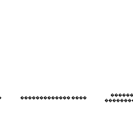
�����
�
������������� ����
�������