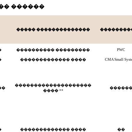
�� ������
����� ��������������
��������
PWC
�
���������� ���������
CMA Small Syst
�
������������� ����
��������������������
��
�����
���� **
�
������������� ����
��