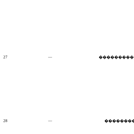
27
—
���������
28
—
�������