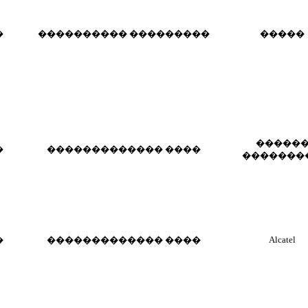
�
���������� ���������
�����
�����
�
������������� ����
�������
Alcatel
�
������������� ����