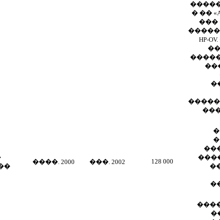
�����
� �� «
���
������
HP-OV
��
�����
���
�
�����
���
�
�
��
�
���
128 000
����. 2000
���. 2002
��
�
�
���
�