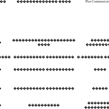
Plus Communicat
��
������������� ����
��������������������
�����
�
����
�������
����
���������� ���������
�-������� �
�
���������� ���������
����
�
���������� ���������
�����
������
�
����������
�������