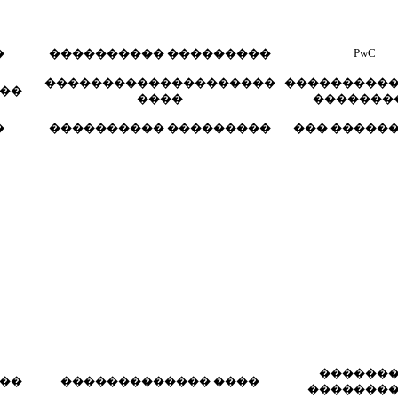
PwC
�
���������� ���������
��������������������
���������
��
����
�������
�
���������� ���������
��� ������
������
��
������������� ����
�������