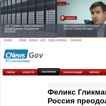
«Mr. Сумкин» подготовился к
Как строился электронный
прекращению поддержки
бизнес Банка Москвы?
WS2003
English
Mobile
Android
Light
Twitter (topnews)
Facebook
Заоблачная оптимизация: как
Рейтинг CNewsInfrastructure 20
Faberlic изменил подход к
приглашаем участвовать
аналитике
АНАЛИТИКА
CNEWS
НОВОСТИ
КОНФЕРЕНЦИИ
ЖУРНАЛ
Феликс Гликма
Россия преодо