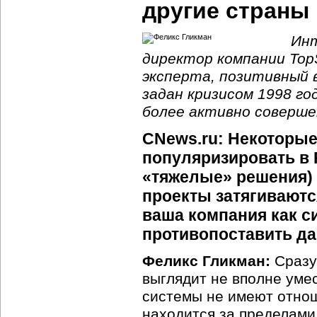
другие страны
Инт
директор компании TopS
эксперта, позитивный 
задан кризисом 1998 го
более активно соверше
CNews.ru: Некоторые
популяризировать в 
«тяжелые» решения) 
проекты затягиваются
ваша компания как с
противопоставить д
Феликс Гликман:
Сразу 
выглядит не вполне уме
системы не имеют отнош
находится за пределами