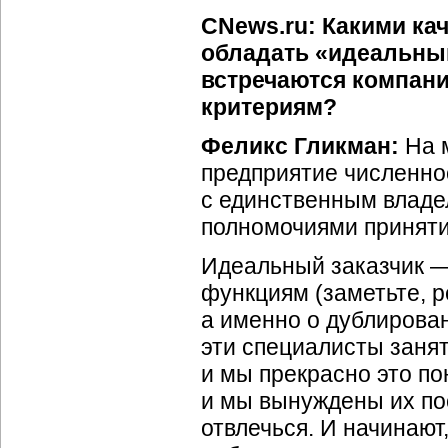
CNews.ru: Какими кач
обладать «идеальный
встречаются компани
критериям?
Феликс Гликман:
На м
предприятие численно
с единственным владе
полномочиями приняти
Идеальный заказчик — 
функциям (заметьте, р
а именно о дублирова
эти специалисты занят
и мы прекрасно это п
и мы вынуждены их пос
отвлечься. И начинают