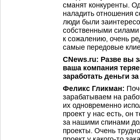
сманят конкуренты. О
наладить отношения с
люди были заинтересо
собственными силами 
к сожалению, очень ре
самые передовые кли
CNews.ru: Разве вы 
ваша компания теряе
заработать деньги з
Феликс Гликман:
Поче
зарабатываем на рабо
их одновременно испол
проект у нас есть, он
за нашими спинами д
проекты. Очень трудно
проект у какого-то зак