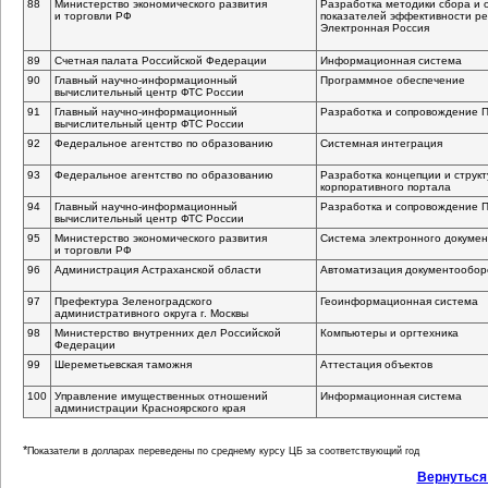
88
Министерство экономического развития
Разработка методики сбора и 
и торговли РФ
показателей эффективности р
Электронная Россия
89
Счетная палата Российской Федерации
Информационная система
90
Главный
научно-информационный
Программное обеспечение
вычислительный центр ФТС России
91
Главный
научно-информационный
Разработка и сопровождение 
вычислительный центр ФТС России
92
Федеральное агентство по образованию
Системная интеграция
93
Федеральное агентство по образованию
Разработка концепции и струк
корпоративного портала
94
Главный
научно-информационный
Разработка и сопровождение 
вычислительный центр ФТС России
95
Министерство экономического развития
Система электронного докуме
и торговли РФ
96
Администрация Астраханской области
Автоматизация документообор
97
Префектура Зеленоградского
Геоинформационная система
административного округа г. Москвы
98
Министерство внутренних дел Российской
Компьютеры и оргтехника
Федерации
99
Шереметьевская таможня
Аттестация объектов
100
Управление имущественных отношений
Информационная система
администрации Красноярского края
*
Показатели в долларах переведены по среднему курсу ЦБ за соответствующий год
Вернуться