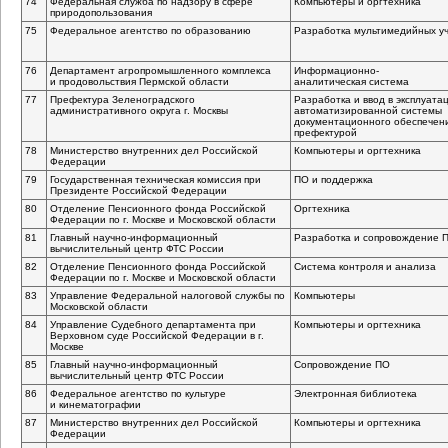
74
Федеральная служба по надзору в сфере
Компьютеры и оргтехника
природопользования
75
Федеральное агентство по образованию
Разработка мультимедийных у
76
Департамент агропромышленного комплекса
Информационно-
и продовольствия Пермской области
аналитическая
система
77
Префектура Зеленоградского
Разработка и ввод в эксплуат
административного округа г. Москвы
автоматизированной системы
документационного обеспечен
префектурой
78
Министерство внутренних дел Российской
Компьютеры и оргтехника
Федерации
79
Государственная техническая комиссия при
ПО и поддержка
Президенте Российской Федерации
80
Отделение Пенсионного фонда Российской
Оргтехника
Федерации по г. Москве и Московской области
81
Главный
научно-информационный
Разработка и сопровождение 
вычислительный центр ФТС России
82
Отделение Пенсионного фонда Российской
Система контроля и анализа
Федерации по г. Москве и Московской области
83
Управление Федеральной налоговой службы по
Компьютеры
Московской области
84
Управление Судебного департамента при
Компьютеры и оргтехника
Верховном суде Российской Федерации в г.
Москве
85
Главный
научно-информационный
Сопровождение ПО
вычислительный центр ФТС России
86
Федеральное агентство по культуре
Электронная библиотека
и кинематографии
87
Министерство внутренних дел Российской
Компьютеры и оргтехника
Федерации