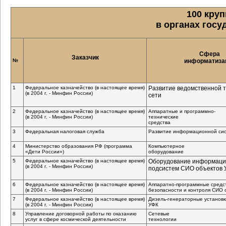
100 кру
в органах госу
Сфера
Заказчик
№
информатиза
1
Федеральное казначейство (в настоящее время)
Развитие ведомственной 
(в 2004 г. - Минфин России)
сети
2
Федеральное казначейство (в настоящее время)
Аппаратные и программно-
(в 2004 г. - Минфин России)
технические
средства
3
Федеральная налоговая служба
Развитие информационной си
4
Министерство образования РФ (программа
Компьютерное
«Дети России»)
оборудование
5
Федеральное казначейство (в настоящее время)
Оборудование информац
(в 2004 г. - Минфин России)
подсистем СИО объектов 
6
Федеральное казначейство (в настоящее время)
Аппаратно-программные средс
(в 2004 г. - Минфин России)
безопасности и контроля СИО 
7
Федеральное казначейство (в настоящее время)
Дизель-генераторные установк
(в 2004 г. - Минфин России)
УФК
8
Управление договорной работы по оказанию
Сетевые
услуг в сфере космической деятельности
технологии