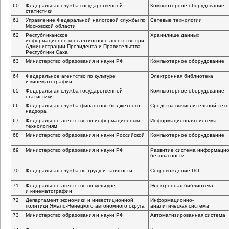
60
Федеральная служба государственной
Компьютерное оборудование
статистики
61
Управление Федеральной налоговой службы по
Сетевые технологии
Московской области
62
Республиканское
Хранилище данных
информационно-консалтинговое
агентство при
Администрации Президента и Правительства
Республики Саха
63
Министерство образования и науки РФ
Компьютерное оборудование
64
Федеральное агентство по культуре
Электронная библиотека
и кинематографии
65
Федеральная служба государственной
Компьютерное оборудование
статистики
66
Федеральная служба
финансово-бюджетного
Средства вычислительной техн
надзора
67
Федеральное агентство по информационным
Информационная система
технологиям
68
Министерство образования и науки Российской
Компьютерное оборудование
69
Министерство образования и науки РФ
Развитие система информаци
безопасности
70
Федеральная служба по труду и занятости
Сопровождение ПО
71
Федеральное агентство по культуре
Электронная библиотека
и кинематографии
72
Департамент экономики и инвестиционной
Информационно-
политики
Ямало-Ненецкого
автономного округа
аналитическая
система
73
Министерство образования и науки РФ
Автоматизированная система