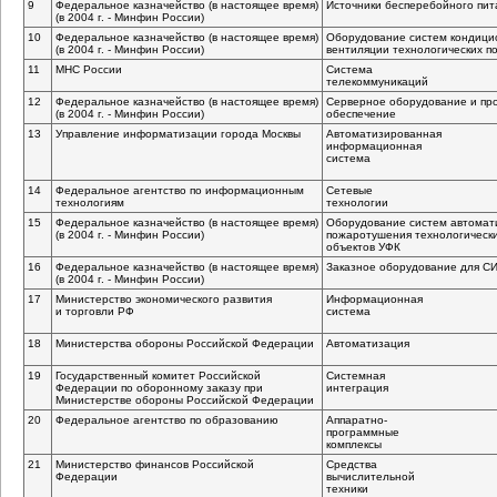
9
Федеральное казначейство (в настоящее время)
Источники бесперебойного пит
(в 2004 г. - Минфин России)
10
Федеральное казначейство (в настоящее время)
Оборудование систем кондици
(в 2004 г. - Минфин России)
вентиляции технологических 
11
МНС России
Система
телекоммуникаций
12
Федеральное казначейство (в настоящее время)
Серверное оборудование и пр
(в 2004 г. - Минфин России)
обеспечение
13
Управление информатизации города Москвы
Автоматизированная
информационная
система
14
Федеральное агентство по информационным
Сетевые
технологиям
технологии
15
Федеральное казначейство (в настоящее время)
Оборудование систем автомати
(в 2004 г. - Минфин России)
пожаротушения технологическ
объектов УФК
16
Федеральное казначейство (в настоящее время)
Заказное оборудование для С
(в 2004 г. - Минфин России)
17
Министерство экономического развития
Информационная
и торговли РФ
система
18
Министерства обороны Российской Федерации
Автоматизация
19
Государственный комитет Российской
Системная
Федерации по оборонному заказу при
интеграция
Министерстве обороны Российской Федерации
20
Федеральное агентство по образованию
Аппаратно-
программные
комплексы
21
Министерство финансов Российской
Средства
Федерации
вычислительной
техники