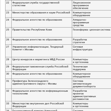
22
Федеральная служба государственной
Лицензионное
статистики
программное
обеспечение
23
Министерство образования и науки Российской
Компьютерное
оборудование
24
Федеральное агентство по образованию
Аппаратно-
программные
средства
25
Правительство Республики Коми
Геоинформа- ционная система
26
Федеральное агентство по образованию
Разработка
стратегии
27
Управление информатизации, Тендерный
Cетевая
Комитет г.Москвы
инфраструктура
28
Центр конкурсов и маркетинга МВД России
Компьютеры
и оргтехника
29
Федеральная таможенная служба Российской
Техническая
Федерации
поддержка
30
Федеральное агентство по образованию
Компьютерное
оборудование
31
Префектура Зеленоградского
Система
административного округа г. Москвы
автоматизации
документооборота
32
Федеральное агентство по информационным
Разработка
технологиям
проектов
административных
регламентов
33
Министерство внутренних дел Российской
Компьютеры
Федерации
и оргтехника
34
Государственный комитет Чувашской
Система