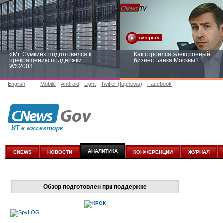
«Mr. Сумкин» подготовился к
Как строился электронный
прекращению поддержки
бизнес Банка Москвы?
WS2003
English
Mobile
Android
Light
Twitter (topnews)
Facebook
Заоблачная оптимизация: как
Рейтинг CNewsInfrastructure 20
Faberlic изменил подход к
приглашаем участвовать
аналитике
АНАЛИТИКА
CNEWS
НОВОСТИ
КОНФЕРЕНЦИИ
ЖУРНАЛ
Обзор подготовлен при поддержке