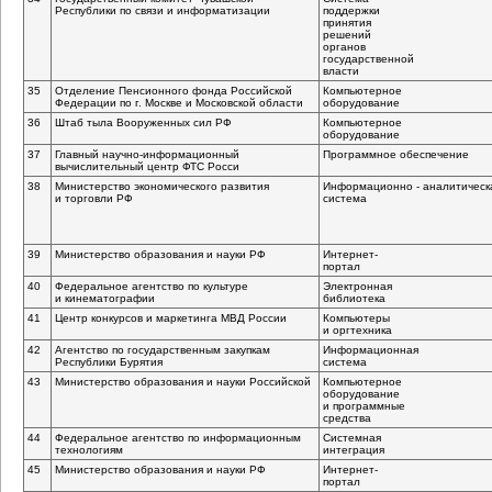
Республики по связи и информатизации
поддержки
принятия
решений
органов
государственной
власти
35
Отделение Пенсионного фонда Российской
Компьютерное
Федерации по г. Москве и Московской области
оборудование
36
Штаб тыла Вооруженных сил РФ
Компьютерное
оборудование
37
Главный
научно-информационный
Программное обеспечение
вычислительный центр ФТС Росси
38
Министерство экономического развития
Информационно - аналитическ
и торговли РФ
система
39
Министерство образования и науки РФ
Интернет-
портал
40
Федеральное агентство по культуре
Электронная
и кинематографии
библиотека
41
Центр конкурсов и маркетинга МВД России
Компьютеры
и оргтехника
42
Агентство по государственным закупкам
Информационная
Республики Бурятия
система
43
Министерство образования и науки Российской
Компьютерное
оборудование
и программные
средства
44
Федеральное агентство по информационным
Системная
технологиям
интеграция
45
Министерство образования и науки РФ
Интернет-
портал