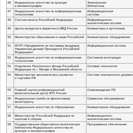
46
Федеральное агентство по культуре
Электронная
и кинематографии
библиотека
47
Федеральное агентство по информационным
Информационная
технологиям
система
48
Счетная палата Российской Федерации
Информационно-
аналитическая
система
49
Центр конкурсов и маркетинга МВД России
Компьютеры и оргтехника
50
Министерство образования и науки Российской
Компьютерное оборудование
51
ФГУП «Предприятие по поставкам продукции
Информационная система
Управления делами Президента Российской
Федерации»
52
Федеральное агентство по информационным
Системная интеграция
технологиям
53
Отделение Пенсионного фонда Российской
Сетевые технологии
Федерации по г. Москве и Московской области
54
Министерство экономического развития
Система электронного докуме
и торговли РФ
55
Главный
научно-информационный
Сопровождение ПО
вычислительный центр ФТС России
56
Федеральная служба по финансовому
Сервисное обслуживание
мониторингу
57
Федеральное агентство по образованию
Компьютерное оборудование
58
Министерство Российской Федерации по
Информационно-
налогам и сборам
аналитическая
система
59
Государственная
общественно-политическая
Программное обеспечение
библиотека Федерального агентства по
культуре и кинематографии