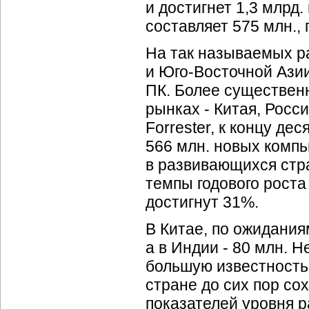
и достигнет 1,3 млрд
составляет 575 млн., 
На так называемых р
и Юго-Восточной
Азии
ПК. Более существен
рынках - Китая, Росс
Forrester, к концу де
566 млн. новых компь
в развивающихся стр
темпы годового рост
достигнут 31%.
В Китае, по ожиданиям
а в Индии - 80 млн. Н
большую известность 
стране до сих пор со
показателей уровня р