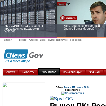
«Mr. Сумкин» подготовился к
Как строился электронный
прекращению поддержки
бизнес Банка Москвы?
WS2003
English
Mobile
Android
Light
Twitter (topnews)
Facebook
Заоблачная оптимизация: как
Рейтинг CNewsInfrastructure 20
Faberlic изменил подход к
приглашаем участвовать
аналитике
АНАЛИТИКА
CNEWS
НОВОСТИ
КОНФЕРЕНЦИИ
ЖУРНАЛ
Обзор
Рынок ИТ: итоги 2004
подготовлен
Рынок ПК: Рос