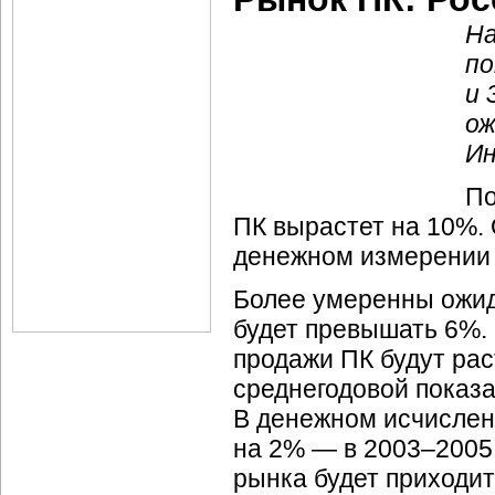
На
по
и 
ож
Ин
По
ПК вырастет на 10%. 
денежном измерении 
Более умеренны ожида
будет превышать 6%. 
продажи ПК будут рас
среднегодовой показат
В денежном исчислени
на 2% — в 2003–2005 
рынка будет приходит