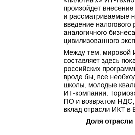
«пилотных»
ИТ-техно
произойдет внесение
и рассматриваемые
н
введение налогового
аналогичного бизнеса
цивилизованного экс
Между тем, мировой
составляет здесь пок
российских программи
вроде бы, все необх
школы, молодые ква
ИТ-компании.
Тормозо
ПО и возвратом НДС, 
вклад отрасли ИКТ в В
Доля отрасли