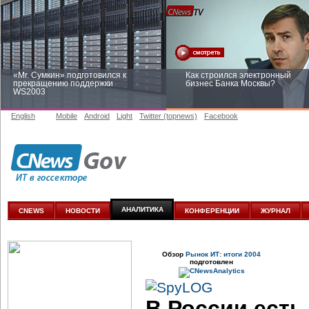
«Mr. Сумкин» подготовился к
Как строился электронный
прекращению поддержки
бизнес Банка Москвы?
WS2003
English
Mobile
Android
Light
Twitter (topnews)
Facebook
Заоблачная оптимизация: как
Рейтинг CNewsInfrastructure 20
Faberlic изменил подход к
приглашаем участвовать
аналитике
АНАЛИТИКА
CNEWS
НОВОСТИ
КОНФЕРЕНЦИИ
ЖУРНАЛ
Обзор
Рынок ИТ: итоги 2004
подготовлен
В России есть