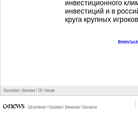
инвестиционного кли
инвестиций и в росси
круга крупных игроков
Вернуться
Техноблог
|
Форумы
|
ТВ
|
Архив
Об издании
|
Реклама
|
Вакансии
|
Контакты