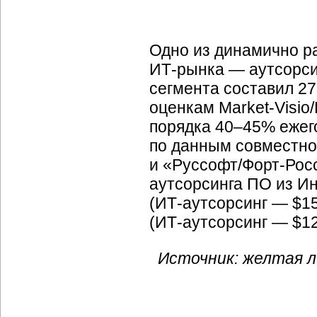
Одно из динамично р
ИТ-рынка —
аутсорсин
сегмента составил 27
оценкам
Market-Visio
порядка 40–45% ежего
по данным совместно
и
«Руссофт/Форт-Рос
аутсорсинга ПО из Инд
(ИТ-аутсорсинг —
$15
(ИТ-аутсорсинг —
$12
Источник: желтая л