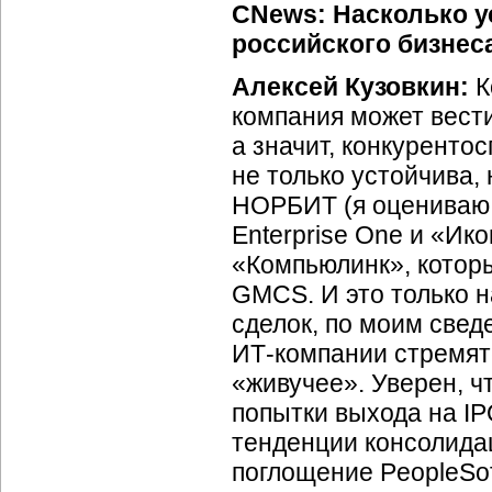
CNews: Насколько ус
российского бизнес
Алексей Кузовкин:
К
компания может вести
а значит, конкуренто
не только устойчива,
НОРБИТ (я оцениваю о
Enterprise One и «Ик
«Компьюлинк», котор
GMCS. И это только н
сделок, по моим свед
ИТ-компании
стремят
«живучее». Уверен, 
попытки выхода на IP
тенденции консолида
поглощение PeopleSof