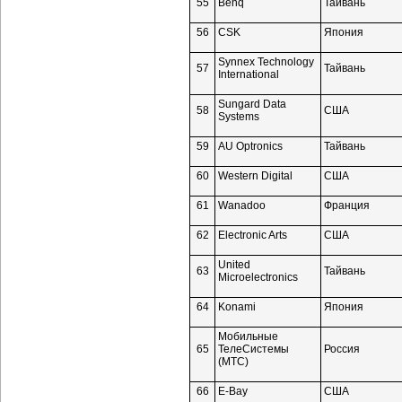
55
Benq
Тайвань
56
CSK
Япония
Synnex Technology
57
Тайвань
International
Sungard Data
58
США
Systems
59
AU Optronics
Тайвань
60
Western Digital
США
61
Wanadoo
Франция
62
Electronic Arts
США
United
63
Тайвань
Microelectronics
64
Konami
Япония
Мобильные
65
ТелеСистемы
Россия
(МТС)
66
E-Bay
США