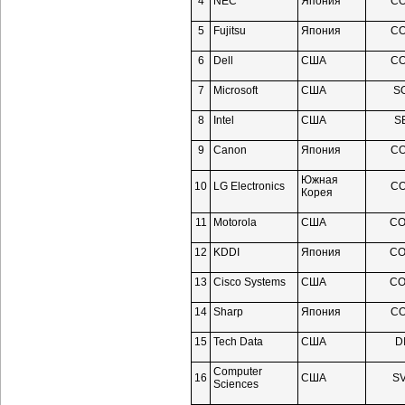
4
NEC
Япония
C
5
Fujitsu
Япония
C
6
Dell
США
C
7
Microsoft
США
S
8
Intel
США
S
9
Canon
Япония
C
Южная
10
LG Electronics
C
Корея
11
Motorola
США
C
12
KDDI
Япония
C
13
Сisco Systems
США
C
14
Sharp
Япония
C
15
Tech Data
США
D
Computer
16
США
S
Sciences