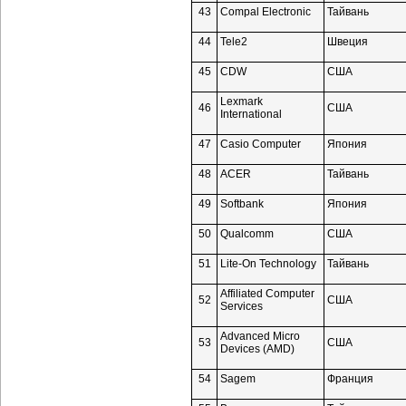
43
Compal Electronic
Тайвань
44
Tele2
Швеция
45
CDW
США
Lexmark
46
США
International
47
Casio Computer
Япония
48
ACER
Тайвань
49
Softbank
Япония
50
Qualcomm
США
51
Lite-On
Technology
Тайвань
Affiliated Computer
52
США
Services
Advanced Micro
53
США
Devices (AMD)
54
Sagem
Франция