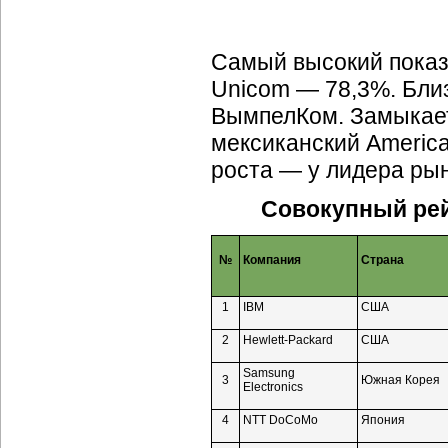
Самый высокий показа
Unicom — 78,3%. Бли
ВымпелКом. Замыкает
мексиканский Americ
роста — у лидера ры
Совокупный ре
№
Компания
Страна
1
IBM
США
2
Hewlett-Packard
США
Samsung
3
Южная Корея
Electronics
4
NTT DoCoMo
Япония