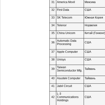
31
America Movil
Мексика
32
First Data
США
33
SK Teleсom
Южная Корея
34
Telenor
Норвегия
35
China Unicom
Китай (Гонконг
Automatic Data
36
США
Processing
37
Apple Computer
США
38
Unisys
США
Taiwan
39
Тайвань
Semiconductor Mfg.
40
Asustek Computer
Тайвань
41
Jabil Circuit
США
L-3
42
Communications
США
Holdings