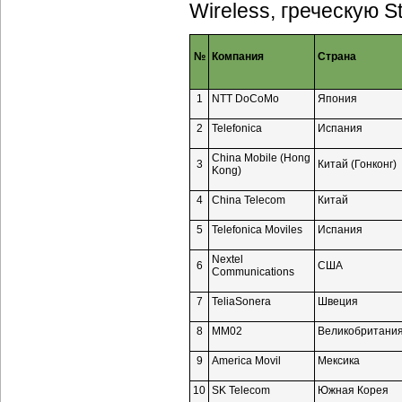
Wireless, греческую S
№
Компания
Страна
1
NTT DoCoMo
Япония
2
Telefonica
Испания
China Mobile (Hong
3
Китай (Гонконг)
Kong)
4
China Telecom
Китай
5
Telefonica Moviles
Испания
Nextel
6
США
Communications
7
TeliaSonera
Швеция
8
MM02
Великобритани
9
America Movil
Мексика
10
SK Teleсom
Южная Корея