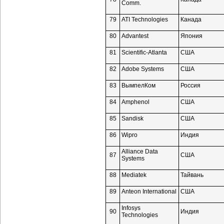
Comm.
79
ATI Technologies
Канада
80
Advantest
Япония
81
Scientific-Atlanta
США
82
Adobe Systems
США
83
ВымпелКом
Россия
84
Amphenol
США
85
Sandisk
США
86
Wipro
Индия
Alliance Data
87
США
Systems
88
Mediatek
Тайвань
89
Anteon International
США
Infosys
90
Индия
Technologies