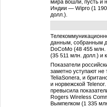
мира вошли, пусть и 
Индии — Wipro (1 190 
долл.).
Телекоммуникационно
данным, собранным д
DoCoMo (48 455 млн. д
(35 511 млн. долл.) и 
Показатели российск
заметно уступают не 
TeliaSonera, и британ
и норвежской Telenor.
превысила показатели 
Rogers Wireless Comm
Вымпелком (1 335 млн