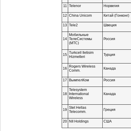
11
Telenor
Норвегия
12
China Unicom
Китай (Гонконг)
13
Tele2
Швеция
Мобильные
14
ТелеСистемы
Россия
(МТС)
Turkcell Iletisim
15
Турция
Hizmetleri
Rogers Wireless
16
Канада
Comm.
17
ВымпелКом
Россия
Telesystem
18
International
Канада
Wireless
Stet Hellas
19
Греция
Telecomm.
20
NII Holdings
США