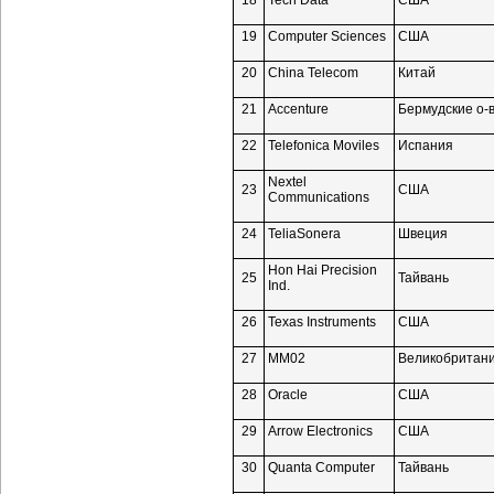
18
Tech Data
США
19
Computer Sciences
США
20
China Telecom
Китай
21
Accenture
Бермудские
о-
22
Telefonica Moviles
Испания
Nextel
23
США
Communications
24
TeliaSonera
Швеция
Hon Hai Precision
25
Тайвань
Ind.
26
Texas Instruments
США
27
MM02
Великобритан
28
Oracle
США
29
Arrow Electronics
США
30
Quanta Computer
Тайвань