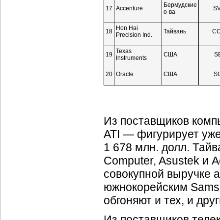
Бермудские
17
Accenture
S
о-ва
Hon Hai
18
Тайвань
C
Precision Ind.
Texas
19
США
S
Instruments
20
Oracle
США
S
Из поставщиков комп
ATI — фигурирует уже
1 678 млн. долл. Та
Computer, Asustek и 
совокупной выручке а
южнокорейским Samsun
обгоняют и тех, и дру
Из поставщиков теле