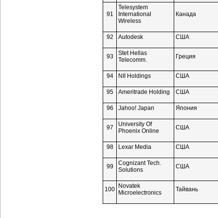
Telesystem
91
International
Канада
Wireless
92
Autodesk
США
Stet Hellas
93
Греция
Telecomm.
94
NII Holdings
США
95
Ameritrade Holding
США
96
Jahoo! Japan
Япония
University Of
97
США
Phoenix Online
98
Lexar Media
США
Cognizant Tech.
99
США
Solutions
Novatek
100
Тайвань
Microelectronics