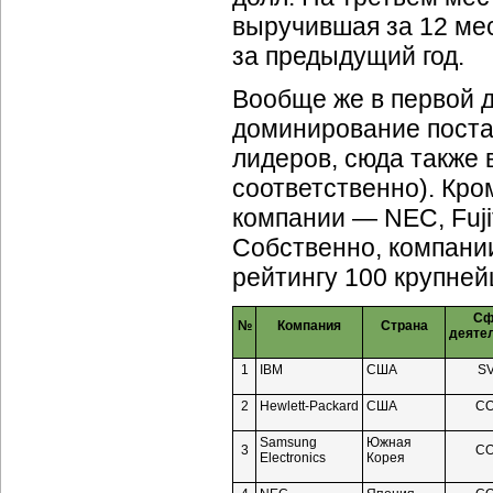
выручившая за 12 мес
за предыдущий год.
Вообще же в первой д
доминирование пост
лидеров, сюда также во
соответственно). Кро
компании — NEC, Fujit
Собственно, компании
рейтингу 100 крупней
Сф
№
Компания
Страна
деяте
1
IBM
США
S
2
Hewlett-Packard
США
C
Samsung
Южная
3
C
Electronics
Корея