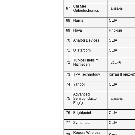
Chi Mei
67
Тайвань
Optoelectronics
68
Harris
США
69
Hoya
Япония
70
Analog Devices
США
71
UTstarcom
США
Turkcell Iletisim
72
Турция
Hizmetleri
73
TPV Technology
Китай (Гонконг
74
Yahoo!
США
Advanced
75
Semiconductor
Тайвань
Eng’g
76
Brightpoint
США
77
Symantec
США
Rogers Wireless
78
Канада