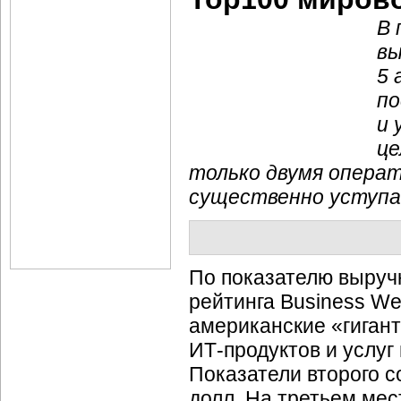
В 
в
5 
по
и 
це
только двумя операт
существенно уступа
По показателю выручк
рейтинга Business W
американские «гиган
ИТ-продуктов
и услуг
Показатели второго с
долл. На третьем ме