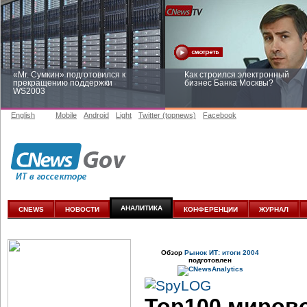
«Mr. Сумкин» подготовился к
Как строился электронный
прекращению поддержки
бизнес Банка Москвы?
WS2003
English
Mobile
Android
Light
Twitter (topnews)
Facebook
Заоблачная оптимизация: как
Рейтинг CNewsInfrastructure 20
Faberlic изменил подход к
приглашаем участвовать
аналитике
АНАЛИТИКА
CNEWS
НОВОСТИ
КОНФЕРЕНЦИИ
ЖУРНАЛ
Обзор
Рынок ИТ: итоги 2004
подготовлен
Top100 мирово