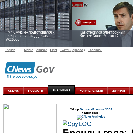
«Mr. Сумкин» подготовился к
Как строился электронный
прекращению поддержки
бизнес Банка Москвы?
WS2003
English
Mobile
Android
Light
Twitter (topnews)
Facebook
Заоблачная оптимизация: как
Рейтинг CNewsInfrastructure 20
Faberlic изменил подход к
приглашаем участвовать
аналитике
АНАЛИТИКА
CNEWS
НОВОСТИ
КОНФЕРЕНЦИИ
ЖУРНАЛ
Обзор
Рынок ИТ: итоги 2004
подготовлен
Бренды года: 