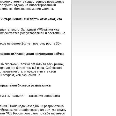
о можно отметить существенное повышение
а получить отдачу на инвестированный
риходится больше внимания уделять
а
VPN-решения?
Эксперты отмечают, что
удивительного. Западный
VPN-рынок
уже
них считается уже устаревшей и постепенно
 еще не менее
2-х
лет, поэтому рост в 30–
опасности? Какая доля приходится сейчас
На сколько? Сложно сказать за весь рынок,
правления более чем в 3 раза. Сейчас это
о заказчики стали лучше считать свои
й эффект, чем экономия на
аправления бизнеса развивались
е мы выполнили, — такова уж специфика
ения.
Около года назад наши разработчики
сийские криптографические алгоритмы в одну
но ФСБ России, что само по себе является