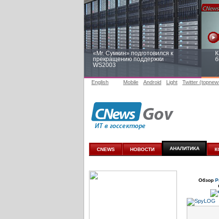
«Mr. Сумкин» подготовился к
К
прекращению поддержки
б
WS2003
English
Mobile
Android
Light
Twitter (topnew
Заоблачная оптимизация: как
Р
Faberlic изменил подход к
п
аналитике
АНАЛИТИКА
CNEWS
НОВОСТИ
К
Обзор
Р