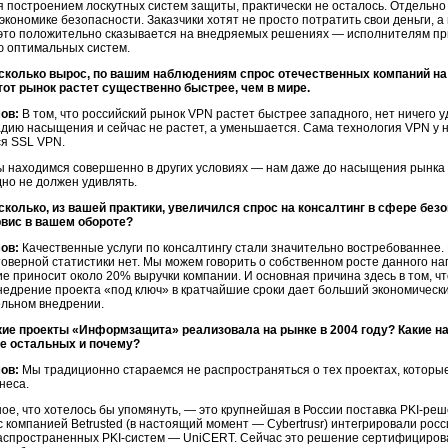
 построением лоскутных систем защиты, практически не осталось. Отдельн
 экономике безопасности. Заказчики хотят не просто потратить свои деньги, 
 это положительно сказывается на внедряемых решениях — исполнителям п
 оптимальных систем.
сколько вырос, по вашим наблюдениям спрос отечественных компаний н
тот рынок растет существенно быстрее, чем в мире.
ов:
В том, что российский рынок VPN растет быстрее западного, нет ничего 
дию насыщения и сейчас не растет, а уменьшается. Сама технология VPN у 
я SSL VPN.
ы находимся совершенно в других условиях — нам даже до насыщения рынка
но не должен удивлять.
колько, из вашей практики, увеличился спрос на консалтинг в сфере без
рвис в вашем обороте?
ов:
Качественные услуги по консалтингу стали значительно востребованнее. 
стоверной статистики нет. Мы можем говорить о собственном росте данного на
е приносит около 20% выручки компании. И основная причина здесь в том, чт
недрение проекта «под ключ» в кратчайшие сроки дает больший экономически
льном внедрении.
кие проекты «Информзащита» реализовала на рынке в 2004 году? Какие н
е остальных и почему?
ов:
Мы традиционно стараемся не распространяться о тех проектах, которы
неса.
ое, что хотелось бы упомянуть, — это крупнейшая в России поставка
PKI-реш
с компанией Betrusted (в настоящий момент — Cybertrusr) интегрировали рос
распространенных
PKI-систем —
UniCERT. Сейчас это решение сертифицирова