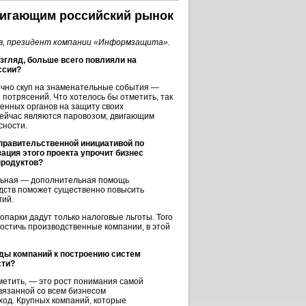
двигающим российский рынок
в, президент компании «Информзащита».
взгляд, больше всего повлияли на
ссии?
чно скуп на знаменательные события —
потрясений. Что хотелось бы отметить, так
венных органов на защиту своих
ейчас являются паровозом, двигающим
сности.
правительственной инициативой по
ация этого проекта упрочит бизнес
продуктов?
ьная — дополнительная помощь
одств поможет существенно повысить
гий.
опарки дадут только налоговые льготы. Того
достичь производственные компании, в этой
оды компаний к построению систем
сти?
метить, — это рост понимания самой
вязанной со всем бизнесом
од. Крупных компаний, которые