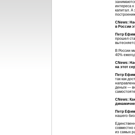
занимаются
интереса к
капитал. А
построению
CNews: На
в России э
Петр Ефим
прошел ста
вытесняетс
В России м
40% ежегод
CNews: Нас
на этот се
Петр Ефим
так как до
направлени
деньги — в
самостояте
CNews: Ка
динамичне
Петр Ефим
нашего биз
Единственн
совместно 
из самых 