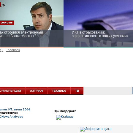
ак строился электронный
ИКТ в страховании:
изнес Банка Москвы?
эффективность в новых условиях
s)
Facebook
ейтинг CNewsInfrastructure 2015:
Информационная безопасность
риглашаем участвовать
бизнеса и госструктур: развитие в
новых условиях
ОНФЕРЕНЦИИ
ЖУРНАЛ
ТЕХНИКА
ТВ
ынок ИТ: итоги 2004
При поддержке
подготовлен