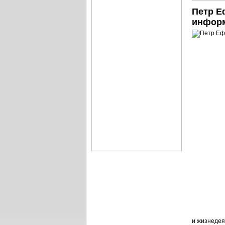
Петр Е
информ
и жизнедея