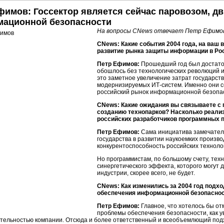
фимов: Госсектор является сейчас паровозом, 
ационной безопасности
На вопросы CNews отвечает Петр Ефимо
CNews: Какие события 2004 года, на ваш 
развитие рынка защиты информации в Ро
Петр Ефимов:
Прошедший год был достато
обошлось без технологических революций и 
это заметное увеличение затрат государст
модернизируемых
ИТ-систем.
Именно они с
российский рынок информационной безопа
CNews: Какие ожидания вы связываете с 
созданию технопарков? Насколько реализ
российских разработчиков программных 
Петр Ефимов:
Сама инициатива замечател
государства в развитии наукоемких произв
конкурентоспособность российских техноло
Но программистам, по большому счету, техн
синергетического эффекта, которого могут 
индустрии, скорее всего, не будет.
CNews: Как изменились за 2004 год подх
обеспечения информационной безопасно
Петр Ефимов:
Главное, что хотелось бы от
проблемы обеспечения безопасности, как у
тельностью компании. Отсюда и более ответственный и всеобъемлющий подх