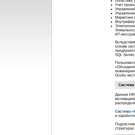
Логистика,
Учет произ
Управление
Управление
Маркетинг 
Внутрифирм
Электронн
Уникальнос
ИТ-инструм
Вследствие
основе сис
предприяти
SQL Server
Пользовате
«Объедине
инжиниринг
Особо чист
Система 
Данная
HR
мотивацией
распределе
Система «
и заработн
Подсистема
структурах.