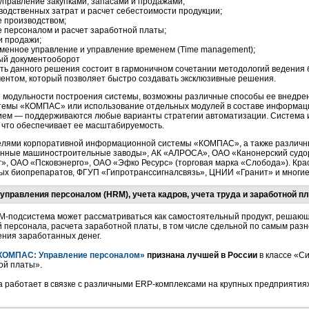
 управление закупками, запасами и продажами;
водственных затрат и расчет себестоимости продукции;
 производством;
 персоналом и расчет заработной платы;
и продажи;
енное управление и управление временем (Time management);
ый документооборот
ть данного решения состоит в гармоничном сочетании методологий ведения б
ентом,
который позволяет быстро создавать эксклюзивные решения.
 модульности построения системы, возможны различные способы ее внедре
темы «КОМПАС» или использование отдельных модулей в составе информац
ем — поддерживаются любые варианты стратегии автоматизации. Система
, что обеспечивает ее масштабируемость.
лями корпоративной информационной системы «КОМПАС», а также различн
нные машиностроительные заводы», АК «АЛРОСА», ОАО «Канонерский судор
», ОАО «Псковэнерго», ОАО «Эфко Ресурс» (торговая марка «Слобода»). К
ых биопрепаратов, ФГУП «Гипротранссигналсвязь», ЦНИИ «Гранит» и многие
управления персоналом (HRM), учета кадров, учета труда и заработной п
M-подсистема
может рассматриваться как самостоятельный продукт, решающи
 персонала, расчета заработной платы, в том числе сдельной по самым ра
ния заработанных денег.
КОМПАС: Управление персоналом»
признана лучшей в России
в классе «С
ой платы».
 работает в связке с различными
ERP-комплексами
на крупных предприятиях