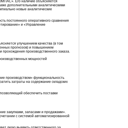
МПАС». Его наличие объясняется
также дополнительными аналитическими
ципиально новые аналитические
сть постоянного оперативного сравнения
етирование» и «Управление
ясняется улучшением качества (в том
венных прогнозов) и повышением
и прохождения производственного заказа.
производственных мощностей
ние производством» функциональность
кратить затраты на содержание складских
 позволяющий обеспечить поставки
ние закупками, запасами и продажами».
сочетании с системой автоматизированной
ет легко выявить ответственного за