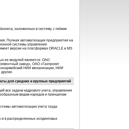
изнеса, заложенных в систему, с гибким
ния. Полная автоматизация предприятия на
ионной системы управления
 имеет версии на платформах ORACLE и MS
ых ее модулей являются: ОАО
емонтный завод», ОАО «Газпроект
расноармейский НИИ механизации, НИИ
 другие.
латы для средних и крупных предприятий
й все задачи кадрового учета, управления
знообразным видам нарядов и принципам
истемы автоматизации учета труда
 и в распределенных холдинговых