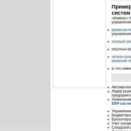
Пример
систем
«Компас» п
управления
развитую м
управления
полный спе
опытных ко
четкое пон
решений «
и, что сам
Автоматизи
Лидер рынк
предприят
Уникальная
ERP-систе
Управленче
Бюджетиро
Бухгалтерс
Учет основ
Складской 