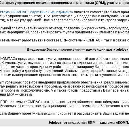
Система управления взаимоотношениями с клиентами (CRM), учитывающа
стема
«КОМПАС: Маркетинг и менеджмент»
является самостоятельным прод
ация управления сбытом), CSS (автоматизация поддержки и обслуживания кл
ти), а также ряд функций Time Management (планирования и контроля загрузк
льшой спектр аналитических отчетов, позволяющих рассчитать «воронку пр
вых мероприятий, проанализировать группы предпочтений клиентов и многое
стема
может работать как в составе
ERP-системы
«КОМПАС», так и в связке 
Внедрение
бизнес-приложения —
важнейший шаг к эффект
КОМПАС» предлагает пакет услуг, предназначенный для эффективного веде
Комплекс услуг, осуществляемых на этапах внедрения и использования сист
ие (в том числе, с проведением работ по реинжинирингу бизнес — процессов
ю настройку и доработку приложений. Использование проработанных методи
льным планированием проекта позволяет сократить сроки окупаемости инвес
ыт успешных проектов внедрения программного обеспечения, реализованн
там решать всевозможные проблемы, неизбежно возникающие в процессе ав
е и проблемы психологические. Мы также готовы предоставить Вам перечень 
ания ERP — системы.
а
ERP-системы
«КОМПАС», которая состоит из абонементного обслуживания 
обеспечивает корректное функционирование программного обеспечения в теч
дать Вашему проекту наивысший приоритет и рассматривать Ваши задачи нез
Эффект от внедрения ERP — системы «КОМ