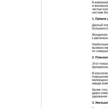
В компании
и внеэконо
частью осн
системе Ba
1. Прямое 
Данный пок
большинств
Внедрение
к увеличен
Наибольшей
вызвана им
по соверше
2. Повыше
Этот показ
функционал
В классиче
повышения 
являющееся
имидж комп
Кроме того
давно изве
удержания 
3. Уменьш