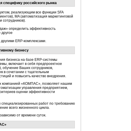
я специфику российского рынка
уктом, реализующим все функции SFA
иентов), MA (автоматизация маркетинговой
и сотрудников).
одаж» определить эффективность
 другое
с другими
ERP-комплексами.
ивному бизнесу
ния бизнеса на базе
ERP-системы
емы, включает в себя предпроектное
), обучение Ваших сотрудников,
к в сочетании с тщательным
тиций и повысить качество внедрения.
ых компанией «КОМПАС», позволяет нашим
томатизации управления предприятием,
критериев оценки эффективности
и специализированных работ по требованию
ение всего жизненного цикла.
ависимо от времени суток.
ПАС»