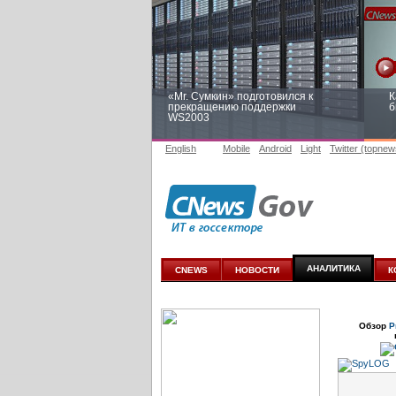
«Mr. Сумкин» подготовился к
К
прекращению поддержки
б
WS2003
English
Mobile
Android
Light
Twitter (topnew
Заоблачная оптимизация: как
Р
Faberlic изменил подход к
п
аналитике
АНАЛИТИКА
CNEWS
НОВОСТИ
К
Обзор
Р