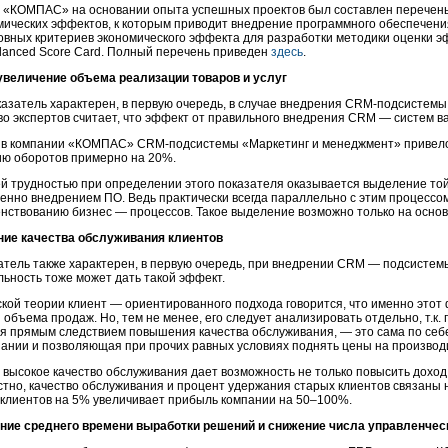
 «КОМПАС» на основании опыта успешных проектов был составлен перечень
мических эффектов, к которым приводит внедрение программного обеспечен
овных критериев экономического эффекта для разработки методики оценки э
lanced Score Card. Полный перечень приведен
здесь
.
увеличение объема реализации товаров и услуг
азатель характерен, в первую очередь, в случае внедрения
CRM-подсистемы
о экспертов считает, что эффект от правильного внедрения CRM — систем ва
 в компании «КОМПАС»
CRM-подсистемы
«Маркетинг и менеджмент» привело
ию оборотов примерно на 20%.
 трудностью при определении этого показателя оказывается выделение той
енно внедрением ПО. Ведь практически всегда параллельно с этим процессом
нствованию бизнес — процессов. Такое выделение возможно только на основ
ние качества обслуживания клиентов
атель также характерен, в первую очередь, при внедрении CRM — подсистем
ьность тоже может дать такой эффект.
ской теории клиент — ориентированного подхода говорится, что именно этот
объема продаж. Но, тем не менее, его следует анализировать отдельно, т.к.
 прямым следствием повышения качества обслуживания, — это сама по себ
ании и позволяющая при прочих равных условиях поднять цены на производи
, высокое качество обслуживания дает возможность не только повысить доход 
стно, качество обслуживания и процент удержания старых клиентов связаны
клиентов на 5% увеличивает прибыль компании на 50–100%.
ение среднего времени выработки решений и снижение числа управленчес