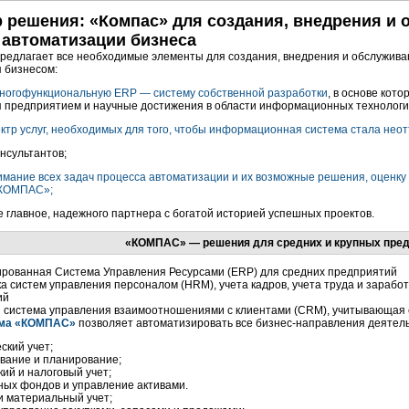
 решения: «Компас» для создания, внедрения и
 автоматизации бизнеса
редлагает все необходимые элементы для создания, внедрения и обслужива
 бизнесом:
ногофункциональную ERP — систему собственной разработки
, в основе кот
 предприятием и научные достижения в области информационных технологи
ктр услуг, необходимых для того, чтобы информационная система стала не
нсультантов;
имание всех задач процесса автоматизации и их возможные решения, оценк
КОМПАС»;
ое главное, надежного партнера с богатой историей успешных проектов.
«КОМПАС» — решения для средних и крупных пред
рованная Система Управления Ресурсами (ERP) для средних предприятий
а систем управления персоналом (HRM), учета кадров, учета труда и зарабо
ий
 система управления взаимоотношениями с клиентами (CRM), учитывающая 
ма
«КОМПАС»
позволяет автоматизировать все
бизнес-направления
деятель
ский учет;
вание и планирование;
кий и налоговый учет;
ных фондов и управление активами.
и материальный учет;