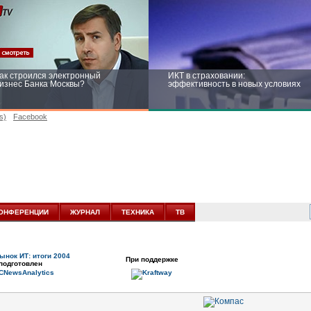
ак строился электронный
ИКТ в страховании:
изнес Банка Москвы?
эффективность в новых условиях
s)
Facebook
ейтинг CNewsInfrastructure 2015:
Информационная безопасность
риглашаем участвовать
бизнеса и госструктур: развитие в
новых условиях
ОНФЕРЕНЦИИ
ЖУРНАЛ
ТЕХНИКА
ТВ
ынок ИТ: итоги 2004
При поддержке
подготовлен