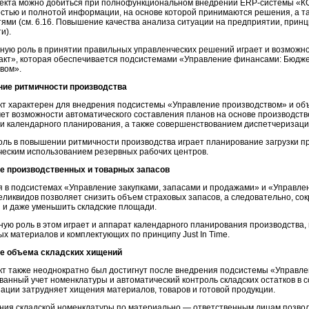
екта можно добиться при полнофункциональном внедрении
ERP-системы
«КО
стью и полнотой информации, на основе которой принимаются решения, а 
ями (см. 6.16. Повышение качества анализа ситуации на предприятии, прин
и).
ую роль в принятии правильных управленческих решений играет и возможно
кт», которая обеспечивается подсистемами «Управление финансами: Бюдж
вом».
ние ритмичности производства
т характерен для внедрения подсистемы «Управление производством» и объ
счет возможности автоматического составления планов на основе производст
и календарного планирования, а также совершенствованием диспетчеризаци
ль в повышении ритмичности производства играет планирование загрузки 
ческим использованием резервных рабочих центров.
ие производственных и товарных запасов
в подсистемах «Управление закупками, запасами и продажами» и «Управле
еликвидов позволяет снизить объем страховых запасов, а следовательно, со
и даже уменьшить складские площади.
ую роль в этом играет и аппарат календарного планирования производства,
х материалов и комплектующих по принципу Just In Time.
ие объема складских хищений
т также неоднократно был достигнут после внедрения подсистемы «Управле
анный учет номенклатуры и автоматический контроль складских остатков в 
ации затрудняет хищения материалов, товаров и готовой продукции.
ния складской номенклатуры по материально — ответственным лицам позволя