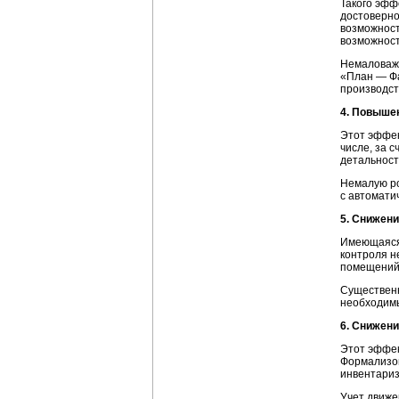
Такого эфф
достоверно
возможност
возможност
Немаловажн
«План — Фа
производст
4. Повыше
Этот эффек
числе, за 
детальност
Немалую ро
с автомати
5. Снижен
Имеющаяся 
контроля н
помещений 
Существенн
необходимы
6. Снижен
Этот эффек
Формализов
инвентариз
Учет движе