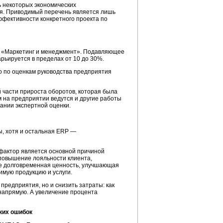
 некоторых экономических
ия. Приводимый перечень является лишь
ффективности конкретного проекта по
«Маркетинг и менеджмент». Подавляющее
рьируется в пределах от 10 до 30%.
 по оценкам руководства предприятия
 части прироста оборотов, которая была
 на предприятии ведутся и другие работы
ании экспертной оценки.
ы, хотя и остальная ERP —
 фактор является основной причиной
 повышение лояльности клиента,
е долговременная ценность, улучшающая
мую продукцию и услуги.
предприятия, но и снизить затраты: как
 напрямую. А увеличение процента
ких ошибок