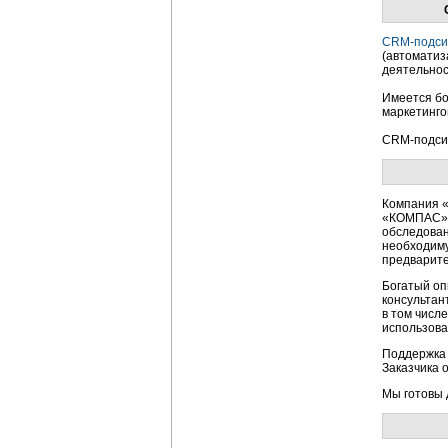
CRM-подси
(автоматиз
деятельнос
Имеется бо
маркетинго
CRM-подси
Компания «
«КОМПАС». 
обследован
необходиму
предварите
Богатый оп
консультан
в том числ
использов
Поддержк
Заказчика 
Мы готовы 