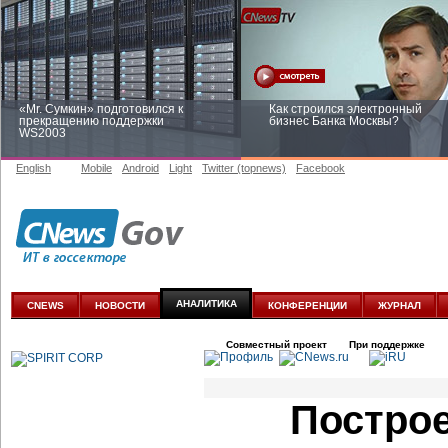
«Mr. Сумкин» подготовился к
Как строился электронный
прекращению поддержки
бизнес Банка Москвы?
WS2003
English
Mobile
Android
Light
Twitter (topnews)
Facebook
Заоблачная оптимизация: как
Рейтинг CNewsInfrastructure 20
Faberlic изменил подход к
приглашаем участвовать
аналитике
АНАЛИТИКА
CNEWS
НОВОСТИ
КОНФЕРЕНЦИИ
ЖУРНАЛ
Совместный проект
При поддержке
Построе