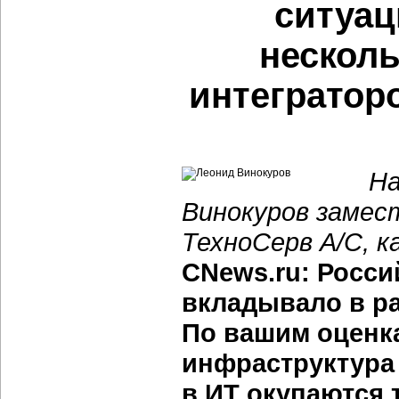
ситуац
несколь
интеграторо
На
Винокуров замес
ТехноСерв А/С, к
CNews.ru: Росси
вкладывало в р
По вашим оценк
инфраструктура
в ИТ окупаются 