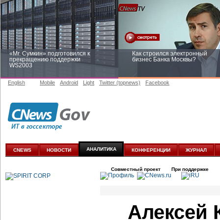
«Mr. Сумкин» подготовился к
Как строился электронный
прекращению поддержки
бизнес Банка Москвы?
WS2003
English
Mobile
Android
Light
Twitter (topnews)
Facebook
Заоблачная оптимизация: как
Рейтинг CNewsInfrastructure 20
Faberlic изменил подход к
приглашаем участвовать
аналитике
АНАЛИТИКА
CNEWS
НОВОСТИ
КОНФЕРЕНЦИИ
ЖУРНАЛ
Совместный проект
При поддержке
Алексей 